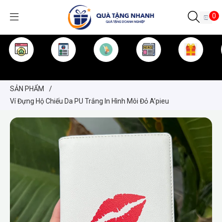
0
TRANG CHỦ
GIỚI THIỆU
SẢN PHẨM
TIN TỨC
KINH NGHIỆM
QUÀ TẶNG
SẢN PHẨM
/
Ví Đựng Hộ Chiếu Da PU Trắng In Hình Môi Đỏ A’pieu