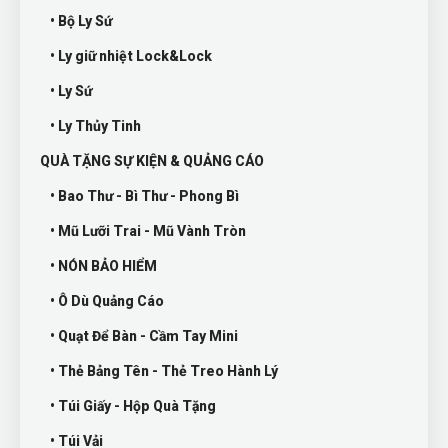
• Bộ Ly Sứ
• Ly giữ nhiệt Lock&Lock
• Ly Sứ
• Ly Thủy Tinh
QUÀ TẶNG SỰ KIỆN & QUẢNG CÁO
• Bao Thư - Bì Thư - Phong Bì
• Mũ Lưỡi Trai - Mũ Vành Tròn
• NÓN BẢO HIỂM
• Ô Dù Quảng Cáo
• Quạt Để Bàn - Cầm Tay Mini
• Thẻ Bảng Tên - Thẻ Treo Hành Lý
• Túi Giấy - Hộp Quà Tặng
• Túi Vải