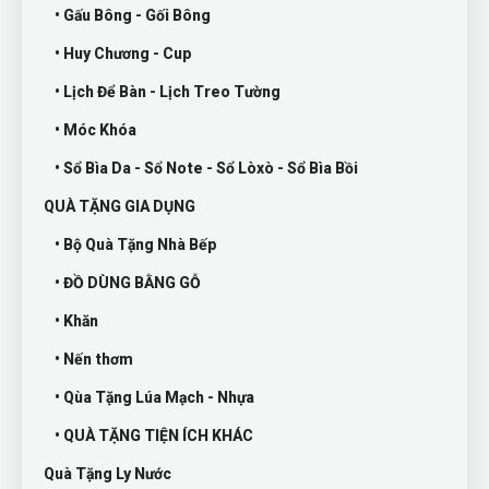
• Gấu Bông - Gối Bông
• Huy Chương - Cup
• Lịch Để Bàn - Lịch Treo Tường
• Móc Khóa
• Sổ Bìa Da - Sổ Note - Sổ Lòxò - Sổ Bìa Bồi
QUÀ TẶNG GIA DỤNG
• Bộ Quà Tặng Nhà Bếp
• ĐỒ DÙNG BẰNG GỖ
• Khăn
• Nến thơm
• Qùa Tặng Lúa Mạch - Nhựa
• QUÀ TẶNG TIỆN ÍCH KHÁC
Quà Tặng Ly Nước