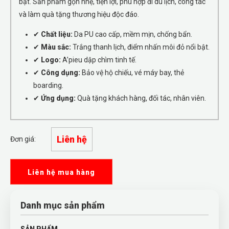
bật. Sản phẩm gọn nhẹ, tiện lợi, phù hợp đi du lịch, công tác
và làm quà tặng thương hiệu độc đáo.
✔
Chất liệu:
Da PU cao cấp, mềm mịn, chống bẩn.
✔
Màu sắc:
Trắng thanh lịch, điểm nhấn môi đỏ nổi bật.
✔
Logo:
A’pieu dập chìm tinh tế.
✔
Công dụng:
Bảo vệ hộ chiếu, vé máy bay, thẻ
boarding.
✔
Ứng dụng:
Quà tặng khách hàng, đối tác, nhân viên.
Liên hệ
Đơn giá:
Liên hệ mua hàng
Danh mục sản phẩm