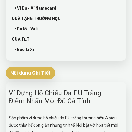
• Ví Da - Ví Namecard
QUÀ TẶNG TRƯỜNG HỌC
• Ba lô - Vali
QUÀ TẾT
• Bao Lì Xì
Nội dung Chi Tiết
Ví Đựng Hộ Chiếu Da PU Trắng –
Điểm Nhấn Môi Đỏ Cá Tính
Sản phẩm ví đựng hộ chiếu da PU trắng thương hiệu A’pieu
được thiết kế đơn giản nhưng tinh tế. Nổi bật với họa tiết môi