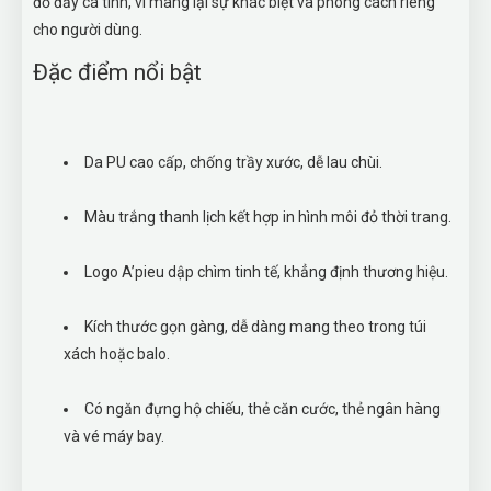
đỏ đầy cá tính, ví mang lại sự khác biệt và phong cách riêng
cho người dùng.
Đặc điểm nổi bật
Da PU cao cấp, chống trầy xước, dễ lau chùi.
Màu trắng thanh lịch kết hợp in hình môi đỏ thời trang.
Logo A’pieu dập chìm tinh tế, khẳng định thương hiệu.
Kích thước gọn gàng, dễ dàng mang theo trong túi
xách hoặc balo.
Có ngăn đựng hộ chiếu, thẻ căn cước, thẻ ngân hàng
và vé máy bay.