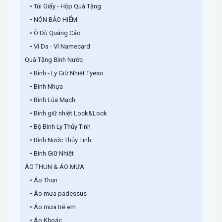
• Túi Giấy - Hộp Quà Tặng
• NÓN BẢO HIỂM
• Ô Dù Quảng Cáo
• Ví Da - Ví Namecard
Quà Tặng Bình Nước
• Bình - Ly Giữ Nhiệt Tyeso
• Bình Nhựa
• Bình Lúa Mạch
• Bình giữ nhiệt Lock&Lock
• Bộ Bình Ly Thủy Tinh
• Bình Nước Thủy Tinh
• Bình Giữ Nhiệt
ÁO THUN & ÁO MƯA
• Áo Thun
• Áo mưa padessus
• Áo mưa trẻ em
• Áo Khoác