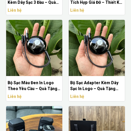
Kèm Dây Sạc 3 Đầu – Quà
Tích Hợp Giá Đỡ – Thiết Kế
Tặng Doanh Nghiệp Tiện
Nhỏ Gọn, Đa Năng
Liên hệ
Liên hệ
Ích, In Logo Theo Yêu Cầu
Bộ Sạc Màu Đen In Logo
Bộ Sạc Adapter Kèm Dây
Theo Yêu Cầu – Quà Tặng
Sạc In Logo – Quà Tặng
Công Nghệ Sang Trọng
Công Nghệ Giá Rẻ
Liên hệ
Liên hệ