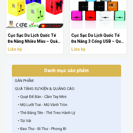
Cục Sạc Du Lịch Quốc Tế
Cục Sạc Du Lịch Quốc Tế
Đa Năng Nhiều Màu – Quà
Đa Năng 3 Cổng USB – Quà
Tặng Doanh Nghiệp Công
Tặng Doanh Nghiệp Cao
Liên hệ
Liên hệ
Nghệ Cao Cấp
Cấp
Danh mục sản phẩm
SẢN PHẨM
QUÀ TẶNG SỰ KIỆN & QUẢNG CÁO
• Quạt Để Bàn - Cầm Tay Mini
• Mũ Lưỡi Trai - Mũ Vành Tròn
• Thẻ Bảng Tên - Thẻ Treo Hành Lý
• Túi Vải
• Bao Thư - Bì Thư - Phong Bì