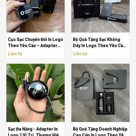
Cục Sạc Chuyển Đổi In Logo
Bộ Quà Tặng Sạc Không
Theo Yêu Cầu – Adapter
Dây In Logo Theo Yêu Cầu -
Quà Tặng Giá Rẻ
Quà Tặng Công Nghệ Cao
Liên hệ
Liên hệ
Cấp
Sạc Đa Năng - Adapter In
Bộ Quà Tặng Doanh Nghiệp
Logo 1 Vị Trí, Thương Hiệu
Cao Cấp In Logo Theo Yêu