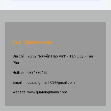
QUÀ TẶNG NHANH
Địa chỉ : 70/32 Nguyễn Háo Vĩnh - Tân Quý - Tân
Phú
Hotline : 0374870425
Email :
quatangnhanh09@gmail.com
Website:
www.quatangnhanh.com