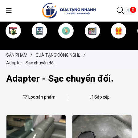
0
TRANG CHỦ
GIỚI THIỆU
SẢN PHẨM
TIN TỨC
KINH NGHIỆM
QUÀ TẶNG
SẢN PHẨM
/
QUÀ TẶNG CÔNG NGHỆ
/
Adapter - Sạc chuyển đổi.
Adapter - Sạc chuyển đổi.
Lọc sản phẩm
Sắp xếp