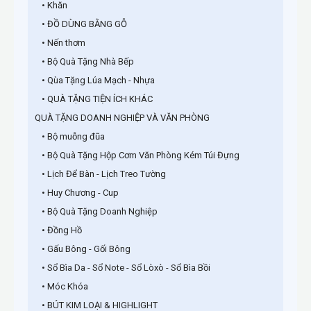
• Khăn
• ĐỒ DÙNG BẰNG GỖ
• Nến thơm
• Bộ Quà Tặng Nhà Bếp
• Qùa Tặng Lúa Mạch - Nhựa
• QUÀ TẶNG TIỆN ÍCH KHÁC
QUÀ TẶNG DOANH NGHIỆP VÀ VĂN PHÒNG
• Bộ muỗng đũa
• Bộ Quà Tặng Hộp Cơm Văn Phòng Kém Túi Đựng
• Lịch Để Bàn - Lịch Treo Tường
• Huy Chương - Cup
• Bộ Quà Tặng Doanh Nghiệp
• Đồng Hồ
• Gấu Bông - Gối Bông
• Sổ Bìa Da - Sổ Note - Sổ Lòxò - Sổ Bìa Bồi
• Móc Khóa
• BÚT KIM LOẠI & HIGHLIGHT