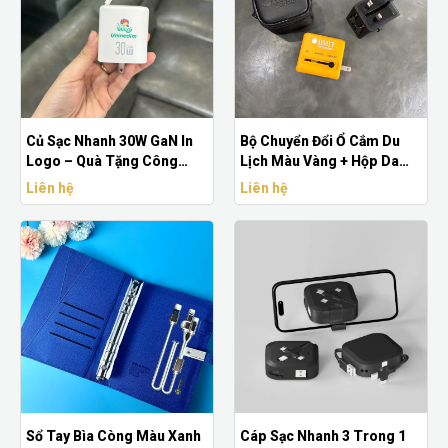
Củ Sạc Nhanh 30W GaN In
Bộ Chuyển Đổi Ổ Cắm Du
Logo – Quà Tặng Công
Lịch Màu Vàng + Hộp Da
Nghệ Cao Cấp Cho Doanh
Đen In Logo
Liên hệ
Liên hệ
Nghiệp
Sổ Tay Bìa Còng Màu Xanh
Cáp Sạc Nhanh 3 Trong 1