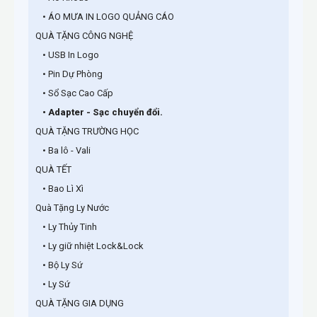
• ÁO MƯA IN LOGO QUẢNG CÁO
QUÀ TẶNG CÔNG NGHỆ
• USB In Logo
• Pin Dự Phòng
• Sổ Sạc Cao Cấp
• Adapter - Sạc chuyển đổi.
QUÀ TẶNG TRƯỜNG HỌC
• Ba lô - Vali
QUÀ TẾT
• Bao Lì Xì
Quà Tặng Ly Nước
• Ly Thủy Tinh
• Ly giữ nhiệt Lock&Lock
• Bộ Ly Sứ
• Ly Sứ
QUÀ TẶNG GIA DỤNG