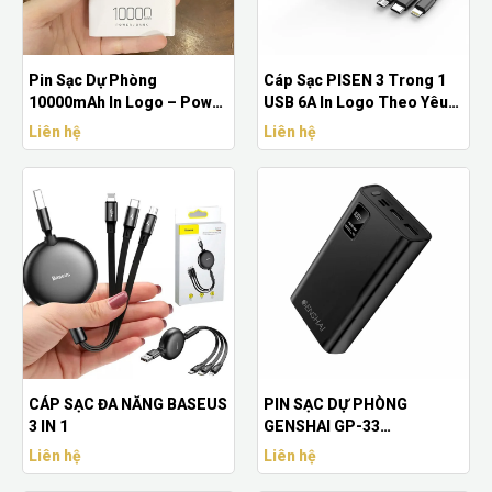
Pin Sạc Dự Phòng
Cáp Sạc PISEN 3 Trong 1
10000mAh In Logo – Power
USB 6A In Logo Theo Yêu
Bank Quà Tặng Doanh
Cầu Doanh Nghiệp – Quà
Liên hệ
Liên hệ
Nghiệp
Tặng Công Nghệ
CÁP SẠC ĐA NĂNG BASEUS
PIN SẠC DỰ PHÒNG
3 IN 1
GENSHAI GP-33
20.000MAH MÀN HÌNH LED
Liên hệ
Liên hệ
CHÍNH HÃNG IN LOGO