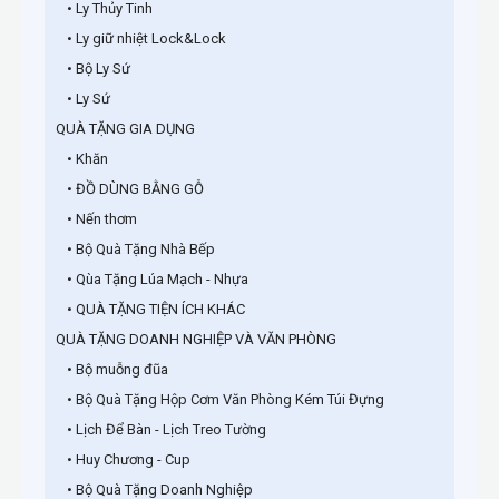
• Ly Thủy Tinh
• Ly giữ nhiệt Lock&Lock
• Bộ Ly Sứ
• Ly Sứ
QUÀ TẶNG GIA DỤNG
• Khăn
• ĐỒ DÙNG BẰNG GỖ
• Nến thơm
• Bộ Quà Tặng Nhà Bếp
• Qùa Tặng Lúa Mạch - Nhựa
• QUÀ TẶNG TIỆN ÍCH KHÁC
QUÀ TẶNG DOANH NGHIỆP VÀ VĂN PHÒNG
• Bộ muỗng đũa
• Bộ Quà Tặng Hộp Cơm Văn Phòng Kém Túi Đựng
• Lịch Để Bàn - Lịch Treo Tường
• Huy Chương - Cup
• Bộ Quà Tặng Doanh Nghiệp