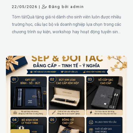
22/05/2026 |
Đăng bởi admin
Tóm tắtQuà tặng giá rẻ dành cho sinh viên luôn được nhiều
trường học, câu lạc bộ và doanh nghiệp lựa chọn trong các
chương trình sự kiện, workshop hay hoạt động tuyển sinh.
Với mức chi phí dưới 50K, bạn vẫn có thể lựa chọn được
nhiều món quà đẹp mắt, hữu ích và dễ dàng in logo thương
hiệu. Dưới đây là những gợi ý quà tặng sinh viên phổ biến
gồm bút bi nhựa, sổ tay, thẻ bảng tên, quạt cầm tay, gấu
bông, bình nhựa, móc khóa và áo thun.