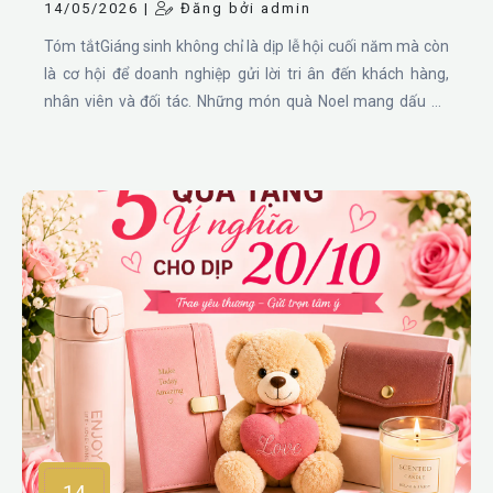
14/05/2026 |
Đăng bởi admin
Tóm tắtGiáng sinh không chỉ là dịp lễ hội cuối năm mà còn
là cơ hội để doanh nghiệp gửi lời tri ân đến khách hàng,
nhân viên và đối tác. Những món quà Noel mang dấu ấn
thương hiệu sẽ giúp tăng sự gắn kết và nâng cao hình ảnh
chuyên nghiệp. Dưới đây là 5 gợi ý quà Giáng sinh doanh
nghiệp được nhiều công ty lựa chọn hiện nay gồm áo thun,
túi vải, bình nước, nến thơm và bộ quà tặng hộp cơm văn
phòng.
14