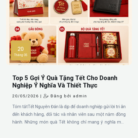
20
Tháng 05
Top 5 Gợi Ý Quà Tặng Tết Cho Doanh
Nghiệp Ý Nghĩa Và Thiết Thực
20/05/2026 |
Đăng bởi admin
Tóm tắtTết Nguyên Đán là dịp để doanh nghiệp gửi lời tri ân
đến khách hàng, đối tác và nhân viên sau một năm đồng
hành. Những món quà Tết không chỉ mang ý nghĩa may
mắn mà còn giúp xây dựng hình ảnh thương hiệu chuyên
nghiệp. Dưới đây là 5 gợi ý quà tặng Tết doanh nghiệp được