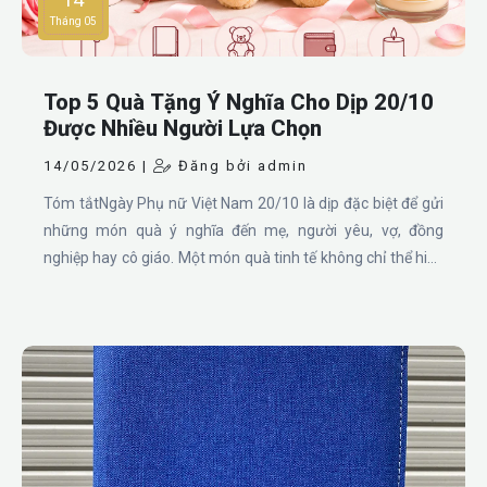
Tháng 05
Top 5 Quà Tặng Ý Nghĩa Cho Dịp 20/10
Được Nhiều Người Lựa Chọn
14/05/2026 |
Đăng bởi admin
Tóm tắtNgày Phụ nữ Việt Nam 20/10 là dịp đặc biệt để gửi
những món quà ý nghĩa đến mẹ, người yêu, vợ, đồng
nghiệp hay cô giáo. Một món quà tinh tế không chỉ thể hiện
sự quan tâm mà còn giúp gắn kết tình cảm. Dưới đây là top
5 quà tặng 20/10 được yêu thích nhất hiện nay gồm bình
giữ nhiệt, sổ tay, gấu bông, ví da và nến thơm phù hợp với
nhiều độ tuổi và ngân sách khác nhau.