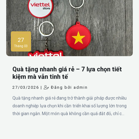
27
Tháng 03
Quà tặng nhanh giá rẻ – 7 lựa chọn tiết
kiệm mà vẫn tinh tế
27/03/2026 |
Đăng bởi admin
Quà tặng nhanh giá rẻ đang trở thành giải pháp được nhiều
doanh nghiệp lựa chọn khi cần triển khai số lượng lớn trong
thời gian ngắn. Một món quà không cần quá đắt đỏ, chỉ cần
đúng nhu cầu và dễ sử dụng, vẫn đủ để tạo ấn tượng tốt và
giúp thương hiệu xuất hiện tự nhiên trong đời sống hằng
ngày của người nhận.