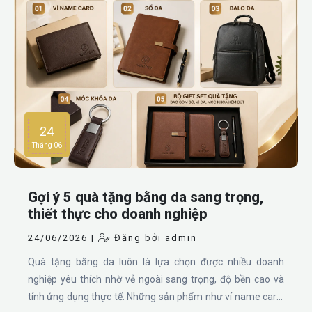
đánh giá cao nhờ thương hiệu quen thuộc, thiết kế gọn
gàng, chất liệu ổn định, nhiều dòng bình văn phòng và độ
hoàn thiện tốt. Bài viết dưới đây sẽ so sánh chi tiết bình giữ
nhiệt TYESO và LocknLock, đồng thời phân tích các mã
bình phổ biến để giúp bạn dễ chọn sản phẩm phù hợp.
24
Tháng 06
Gợi ý 5 quà tặng bằng da sang trọng,
thiết thực cho doanh nghiệp
24/06/2026 |
Đăng bởi admin
Quà tặng bằng da luôn là lựa chọn được nhiều doanh
nghiệp yêu thích nhờ vẻ ngoài sang trọng, độ bền cao và
tính ứng dụng thực tế. Những sản phẩm như ví name card,