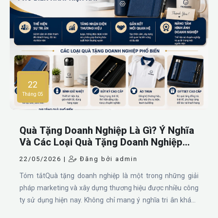
những set quà 8/3 đẹp mắt, thiết thực và phù hợp với nhiều
ngân sách văn phòng.
22
Tháng 05
Quà Tặng Doanh Nghiệp Là Gì? Ý Nghĩa
Và Các Loại Quà Tặng Doanh Nghiệp
Phổ Biến
22/05/2026 |
Đăng bởi admin
Tóm tắtQuà tặng doanh nghiệp là một trong những giải
pháp marketing và xây dựng thương hiệu được nhiều công
ty sử dụng hiện nay. Không chỉ mang ý nghĩa tri ân khách
hàng, đối tác và nhân viên, quà tặng doanh nghiệp còn giúp