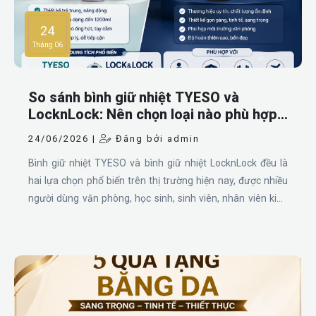
24
Tháng 06
So sánh bình giữ nhiệt TYESO và
LocknLock: Nên chọn loại nào phù hợp
nhất?
24/06/2026 |
Đăng bởi admin
Bình giữ nhiệt TYESO và bình giữ nhiệt LocknLock đều là
hai lựa chọn phổ biến trên thị trường hiện nay, được nhiều
người dùng văn phòng, học sinh, sinh viên, nhân viên kinh
doanh và doanh nghiệp đặt làm quà tặng lựa chọn. Mỗi
thương hiệu có ưu điểm riêng về thiết kế, dung tích, khả
năng giữ nhiệt, mức giá và độ phù hợp với từng nhu cầu sử
dụng.TYESO thường nổi bật với các mẫu ly giữ nhiệt dung
tích lớn, thiết kế trẻ trung, nhiều màu sắc, có ống hút, tay
cầm và giá thành dễ tiếp cận. Trong khi đó, LocknLock được