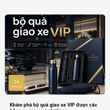
sổ da, balo da, móc khóa da hay bộ gift set quà tặng da
đều phù hợp để tặng khách hàng, đối tác, nhân viên, quản
lý hoặc sử dụng trong các chương trình tri ân thương
hiệu.Với ưu điểm dễ cá nhân hóa bằng logo, tên thương
hiệu hoặc thông điệp riêng, quà tặng bằng da giúp doanh
nghiệp tạo dấu ấn chuyên nghiệp và nâng cao giá trị cảm
nhận của người nhận. Đặc biệt, các bộ gift set gồm sổ da, ví
da, móc khóa da kèm bút là lựa chọn chỉn chu, đầy đủ và
phù hợp với nhiều dịp tặng quà doanh nghiệp.
24
Tháng 06
Khám phá bộ quà giao xe VIP được các