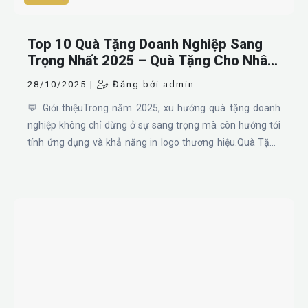
Top 10 Quà Tặng Doanh Nghiệp Sang
Trọng Nhất 2025 – Quà Tặng Cho Nhân
Viên & Khách Hàng
28/10/2025 |
Đăng bởi admin
💬 Giới thiệuTrong năm 2025, xu hướng quà tặng doanh
nghiệp không chỉ dừng ở sự sang trọng mà còn hướng tới
tính ứng dụng và khả năng in logo thương hiệu.Quà Tặng
Nhanh xin giới thiệu Top 10 mẫu quà tặng doanh nghiệp
được lựa chọn nhiều nhất — phù hợp cho doanh nghiệp,
nhân viên và khách hàng, giúp thương hiệu của bạn ghi dấu
ấn bền vững.