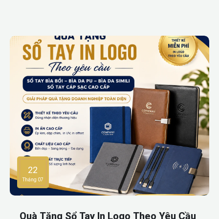
quảng bá hình ảnh hiệu quả. Với đa dạng chất liệu như túi
vải canvas, túi vải không dệt, túi vải đay, túi vải bố Hàn, túi
vải dù và túi vải lưới, doanh nghiệp dễ dàng lựa chọn mẫu
phù hợp với ngân sách và mục đích sử dụng. Tất cả sản
phẩm đều có thể in logo, slogan hoặc thông điệp thương
hiệu theo yêu cầu.Thiết kế và sản xuất theo yêu cầu.Đa
dạng chất liệu và kiểu dáng.In logo sắc nét bằng nhiều công
nghệ.Phù hợp làm quà tặng khách hàng, hội nghị, triển
lãm.Giá xưởng, nhận đơn hàng số lượng lớn.
22
Tháng 07
Quà Tặng Sổ Tay In Logo Theo Yêu Cầu