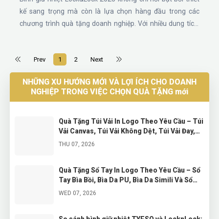
kế sang trọng mà còn là lựa chọn hàng đầu trong các
chương trình quà tặng doanh nghiệp. Với nhiều dung tích,
mẫu mã và công nghệ giữ nhiệt hiện đại, Lock&Lock đáp
ứng nhu cầu tặng quà in logo cho khách hàng, đối tác và
Prev
1
2
Next
nhân viên. Cùng khám phá 10 mẫu bình giữ nhiệt
Lock&Lock hot nhất năm nay.
NHỮNG XU HƯỚNG MỚI VÀ LỢI ÍCH CHO DOANH
NGHIỆP TRONG VIỆC CHỌN QUÀ TẶNG mới
Quà Tặng Túi Vải In Logo Theo Yêu Cầu – Túi
Vải Canvas, Túi Vải Không Dệt, Túi Vải Đay,
Túi Vải Dù, Túi Vải Lưới Và Túi Vải Bố Hàn
THU 07, 2026
Quà Tặng Sổ Tay In Logo Theo Yêu Cầu – Sổ
Tay Bìa Bồi, Bìa Da PU, Bìa Da Simili Và Sổ
Tay Cáp Sạc Cao Cấp
WED 07, 2026
So sánh bình giữ nhiệt TYESO và LocknLock: