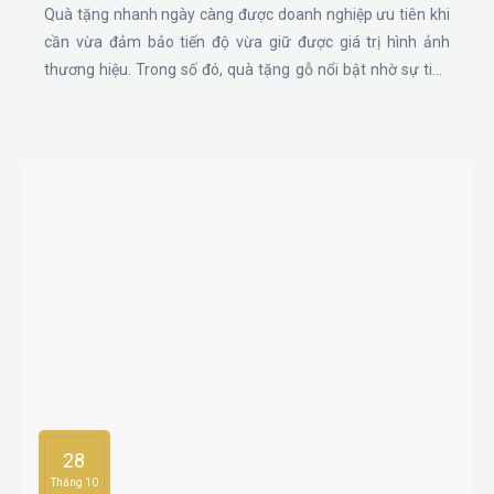
Quà tặng nhanh ngày càng được doanh nghiệp ưu tiên khi
cần vừa đảm bảo tiến độ vừa giữ được giá trị hình ảnh
thương hiệu. Trong số đó, quà tặng gỗ nổi bật nhờ sự tinh
tế, bền vững và dễ cá nhân hóa, giúp mỗi món quà trở
thành một thông điệp ý nghĩa gửi đến nhân viên và khách
hàng trong những dịp quan trọng.
28
Tháng 10