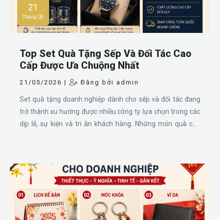
21
Tháng 05
Top Set Quà Tặng Sếp Và Đối Tác Cao
Cấp Được Ưa Chuộng Nhất
21/05/2026 |
Đăng bởi admin
Set quà tặng doanh nghiệp dành cho sếp và đối tác đang
trở thành xu hướng được nhiều công ty lựa chọn trong các
dịp lễ, sự kiện và tri ân khách hàng. Những món quà cao
cấp không chỉ thể hiện sự chuyên nghiệp mà còn giúp xây
dựng mối quan hệ bền vững trong kinh doanh. Dưới đây là
các mẫu giftset quà tặng nổi bật gồm bộ quà tặng bình sổ
bút, bút kim loại cao cấp kèm hộp, sổ cáp sạc cao cấp, bộ
bình kèm ly thủy tinh và đồng hồ cao cấp.