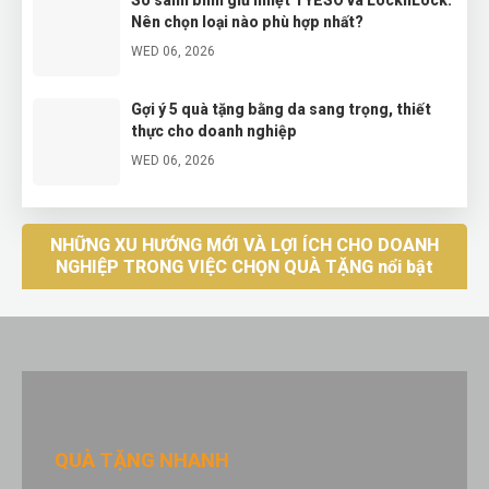
Nên chọn loại nào phù hợp nhất?
WED 06, 2026
Gợi ý 5 quà tặng bằng da sang trọng, thiết
thực cho doanh nghiệp
WED 06, 2026
Khám phá bộ quà giao xe VIP được các hãng
xe sang ưa chuộng
NHỮNG XU HƯỚNG MỚI VÀ LỢI ÍCH CHO DOANH
NGHIỆP TRONG VIỆC CHỌN QUÀ TẶNG nổi bật
WED 06, 2026
QUÀ TẶNG NHANH