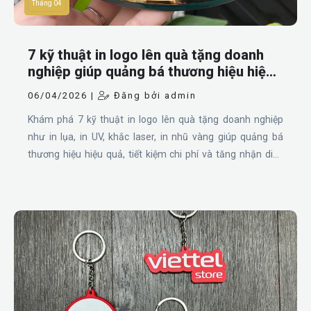
Tháng 04
7 kỹ thuật in logo lên quà tặng doanh
nghiệp giúp quảng bá thương hiệu hiệu
quả | quatangnhanh.com
06/04/2026 |
Đăng bởi admin
Khám phá 7 kỹ thuật in logo lên quà tặng doanh nghiệp
như in lụa, in UV, khắc laser, in nhũ vàng giúp quảng bá
thương hiệu hiệu quả, tiết kiệm chi phí và tăng nhận diện
thương hiệu cho doanh nghiệp.