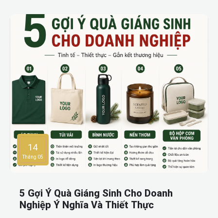
nhiều công ty lựa chọn hiện nay gồm lịch để bàn, móc khóa,
ví da, gấu bông và bộ quà tặng Tết cao cấp.
14
Tháng 05
5 Gợi Ý Quà Giáng Sinh Cho Doanh
Nghiệp Ý Nghĩa Và Thiết Thực