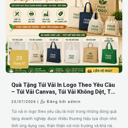
CHỌN QUÀ TẶNG
23
Tháng 07
Quà Tặng Túi Vải In Logo Theo Yêu Cầu
– Túi Vải Canvas, Túi Vải Không Dệt, Túi
Vải Đay, Túi Vải Dù, Túi Vải Lưới Và Túi
23/07/2026 |
Đăng bởi admin
Vải Bố Hàn
Túi vải in logo theo yêu cầu là một trong những dòng quà
tặng doanh nghiệp được nhiều thương hiệu lựa chọn nhờ
tính ứng dụng cao, thân thiện với môi trường và khả năng