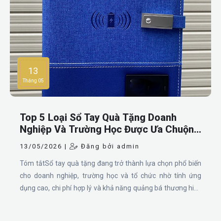
13
Tháng 05
Top 5 Loại Sổ Tay Quà Tặng Doanh
Nghiệp Và Trường Học Được Ưa Chuộng
Nhất
13/05/2026 |
Đăng bởi admin
Tóm tắtSổ tay quà tặng đang trở thành lựa chọn phổ biến
cho doanh nghiệp, trường học và tổ chức nhờ tính ứng
dụng cao, chi phí hợp lý và khả năng quảng bá thương hiệu
hiệu quả. Bài viết dưới đây sẽ giới thiệu top 5 mẫu sổ tay
quà tặng được ưa chuộng nhất hiện nay gồm sổ bìa da dán