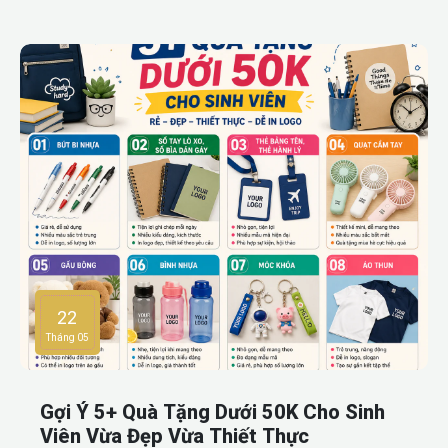
tăng độ nhận diện thương hiệu và tạo sự chuyên nghiệp
trong mắt người nhận. Bài viết dưới đây sẽ giúp bạn hiểu rõ
quà tặng doanh nghiệp là gì, lợi ích của quà tặng doanh
nghiệp và những sản phẩm quà tặng phổ biến nhất hiện
nay.
22
Tháng 05
Gợi Ý 5+ Quà Tặng Dưới 50K Cho Sinh
Viên Vừa Đẹp Vừa Thiết Thực