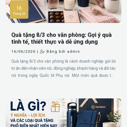
16
Tháng 06
Quà tặng 8/3 cho văn phòng: Gợi ý quà
tinh tế, thiết thực và dễ ứng dụng
16/06/2026 |
Đăng bởi admin
Quà tặng 8/3 cho văn phòng là cách doanh nghiệp gửi lời
tri ân đến nhân viên nữ, đồng nghiệp, khách hàng và đối tác
nữ trong ngày Quốc tế Phụ nữ. Một món quà được lựa
chọn chỉn chu không chỉ mang lại niềm vui cho người nhận,
mà còn góp phần xây dựng văn hóa doanh nghiệp tích cực,
chuyên nghiệp và giàu sự quan tâm.Từ khăn, bình nước,
móc khóa, hoa, nến thơm, túi vải đến quạt cầm tay mini có
sạc, mỗi món quà đều có ưu điểm riêng về tính thẩm mỹ,
giá trị sử dụng và khả năng cá nhân hóa thương hiệu. Khi
được kết hợp hợp lý, các sản phẩm này có thể tạo thành