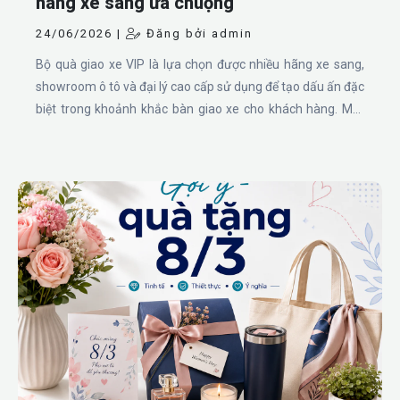
hãng xe sang ưa chuộng
24/06/2026 |
Đăng bởi admin
Bộ quà giao xe VIP là lựa chọn được nhiều hãng xe sang,
showroom ô tô và đại lý cao cấp sử dụng để tạo dấu ấn đặc
biệt trong khoảnh khắc bàn giao xe cho khách hàng. Một
bộ quà được chuẩn bị chỉn chu không chỉ thể hiện sự tri ân
mà còn giúp nâng tầm trải nghiệm khách hàng, tăng sự
chuyên nghiệp và tạo thiện cảm lâu dài với thương hiệu.Các
sản phẩm như bình nước cao cấp, bút kim loại cao cấp, ô
dù và bộ quà tặng gồm bút, dù, bình là những lựa chọn
thiết thực, sang trọng và dễ cá nhân hóa theo nhận diện
thương hiệu. Đây là nhóm quà phù hợp để tặng khách hàng
mua xe mới, khách VIP, khách doanh nghiệp hoặc các
chương trình chăm sóc khách hàng cao cấp.