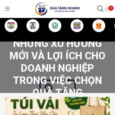
0
TRANG CHỦ
GIỚI THIỆU
SẢN PHẨM
TIN TỨC
KINH NGHIỆM
QUÀ TẶNG
NHỮNG XU HƯỚNG
MỚI VÀ LỢI ÍCH CHO
DOANH NGHIỆP
TRONG VIỆC CHỌN
QUÀ TẶNG
/
Tin tức
NHỮNG XU HƯỚNG MỚI VÀ LỢI ÍCH CHO DOANH NGHIỆP TRONG VIỆC