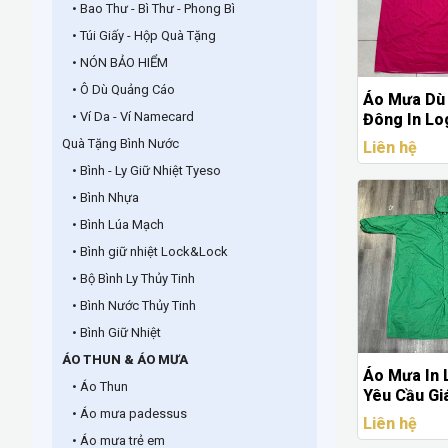
• Bao Thư - Bì Thư - Phong Bì
• Túi Giấy - Hộp Quà Tặng
• NÓN BẢO HIỂM
• Ô Dù Quảng Cáo
Áo Mưa Dù
• Ví Da - Ví Namecard
Đông In L
Yêu Cầu Gi
Quà Tặng Bình Nước
Liên hệ
Sản Xuất 
• Bình - Ly Giữ Nhiệt Tyeso
Quảng Cáo
• Bình Nhựa
Nghiệp
• Bình Lúa Mạch
• Bình giữ nhiệt Lock&Lock
• Bộ Bình Ly Thủy Tinh
• Bình Nước Thủy Tinh
• Bình Giữ Nhiệt
ÁO THUN & ÁO MƯA
Áo Mưa In
• Áo Thun
Yêu Cầu Gi
• Áo mưa padessus
Mưa Quảng
Liên hệ
Doanh Ngh
• Áo mưa trẻ em