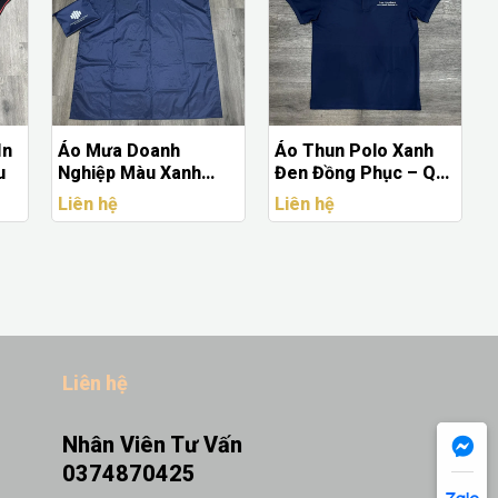
In
Áo Mưa Doanh
Áo Thun Polo Xanh
u
Nghiệp Màu Xanh
Đen Đồng Phục – Quà
Đậm – Quà Tặng
Tặng Doanh Nghiệp
Liên hệ
Liên hệ
Thương Hiệu In Logo
Lịch Sự & Chuyên
Theo Yêu Cầu
Nghiệp
Liên hệ
Nhân Viên Tư Vấn
0374870425