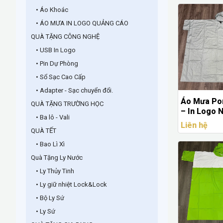
• Áo Khoác
• ÁO MƯA IN LOGO QUẢNG CÁO
QUÀ TẶNG CÔNG NGHỆ
• USB In Logo
• Pin Dự Phòng
• Sổ Sạc Cao Cấp
• Adapter - Sạc chuyển đổi.
Áo Mưa Po
QUÀ TẶNG TRƯỜNG HỌC
– In Logo
• Ba lô - Vali
PT
Liên hệ
QUÀ TẾT
• Bao Lì Xì
Quà Tặng Ly Nước
• Ly Thủy Tinh
• Ly giữ nhiệt Lock&Lock
• Bộ Ly Sứ
• Ly Sứ