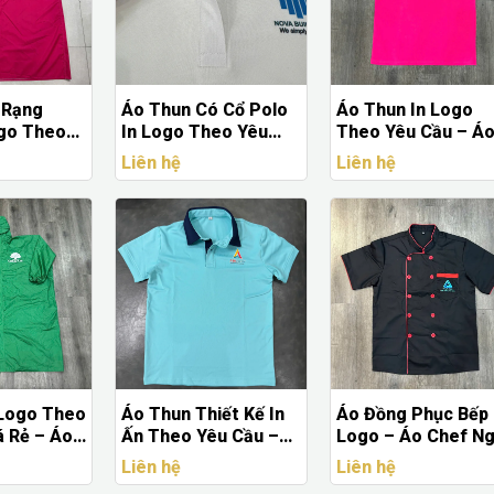
 Rạng
Áo Thun Có Cổ Polo
Áo Thun In Logo
ogo Theo
In Logo Theo Yêu
Theo Yêu Cầu – Á
á Xưởng |
Cầu Giá Xưởng – May
Đồng Phục, Áo Sự
Liên hệ
Liên hệ
Áo Mưa
Đồng Phục Doanh
Kiện Giá Xưởng
 Doanh
Nghiệp Chuyên
Nghiệp
 Logo Theo
Áo Thun Thiết Kế In
Áo Đồng Phục Bếp 
á Rẻ – Áo
Ấn Theo Yêu Cầu –
Logo – Áo Chef N
 Cáo
Áo Polo Đồng Phục
Tay Chuyên Nghiệp
Liên hệ
Liên hệ
iệp
Doanh Nghiệp
Theo Yêu Cầu