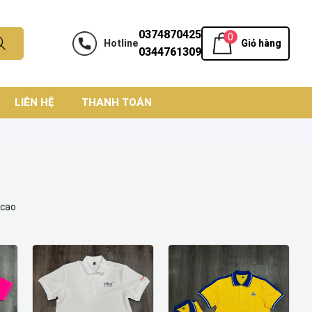
0374870425
0
Hotline
Giỏ hàng
0344761309
LIÊN HỆ
THANH TOÁN
 cao