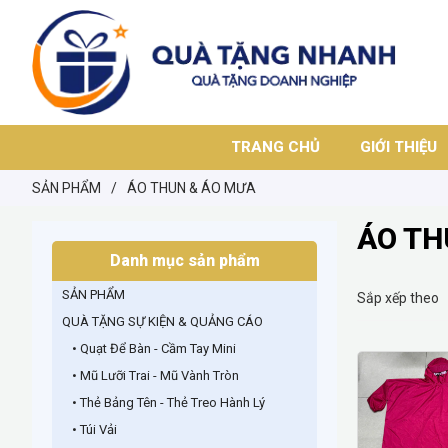
TRANG CHỦ
GIỚI THIỆU
SẢN PHẨM
/
ÁO THUN & ÁO MƯA
ÁO TH
Danh mục sản phẩm
SẢN PHẨM
Sắp xếp theo
QUÀ TẶNG SỰ KIỆN & QUẢNG CÁO
• Quạt Để Bàn - Cầm Tay Mini
• Mũ Lưỡi Trai - Mũ Vành Tròn
• Thẻ Bảng Tên - Thẻ Treo Hành Lý
• Túi Vải