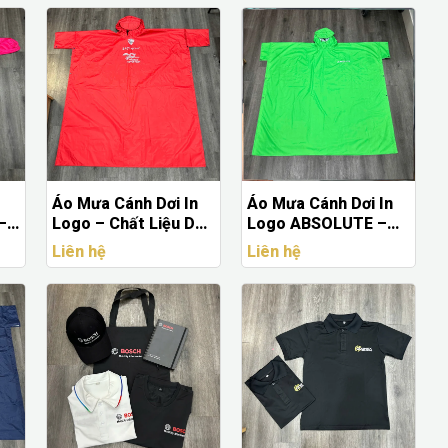
Áo Mưa Cánh Dơi In
Áo Mưa Cánh Dơi In
–
Logo – Chất Liệu Dày,
Logo ABSOLUTE –
Màu Đỏ Nổi Bật
Xanh Lá Nổi Bật,
Liên hệ
Liên hệ
Chống Thấm Tốt