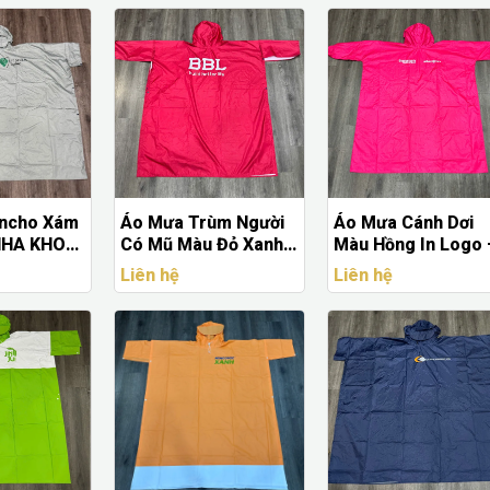
ncho Xám
Áo Mưa Trùm Người
Áo Mưa Cánh Dơi
 NHA KHOA
Có Mũ Màu Đỏ Xanh –
Màu Hồng In Logo 
In Logo BBL Build
Thiết Kế Che Phủ
Liên hệ
Liên hệ
Better Life
Rộng, Dễ Gấp Gọn