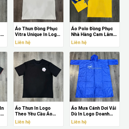
Áo Thun Đồng Phục
Áo Polo Đồng Phục
o
Vitra Unique In Logo
Nhà Hàng Cam Lâm
Theo Yêu Cầu –
In Logo Theo Yêu
Liên hệ
Liên hệ
Xưởng May Áo Thun
Cầu – Áo Thun Đồng
Đồng Phục Giá Xưởng
Phục Màu Vàng Xanh
In
Áo Thun In Logo
Áo Mưa Cánh Dơi Vải
gắn
Theo Yêu Cầu Áo
Dù In Logo Doanh
Đồng Phục Doanh
Nghiệp
Liên hệ
Liên hệ
Nghiệp Cao Cấp