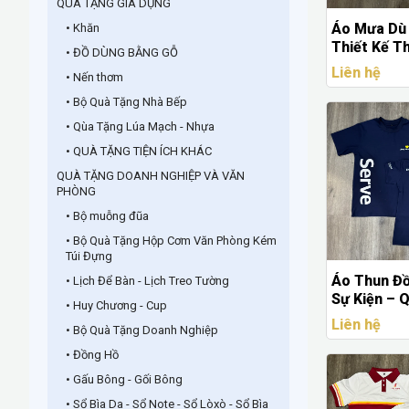
QUÀ TẶNG GIA DỤNG
Áo Mưa Dù 
• Khăn
Thiết Kế T
• ĐỒ DÙNG BẰNG GỖ
Cầu - Sản 
Liên hệ
• Nến thơm
Mưa Quảng
• Bộ Quà Tặng Nhà Bếp
• Qùa Tặng Lúa Mạch - Nhựa
• QUÀ TẶNG TIỆN ÍCH KHÁC
QUÀ TẶNG DOANH NGHIỆP VÀ VĂN
PHÒNG
• Bộ muỗng đũa
• Bộ Quà Tặng Hộp Cơm Văn Phòng Kém
Túi Đựng
Áo Thun Đ
• Lịch Để Bàn - Lịch Treo Tường
Sự Kiện – 
• Huy Chương - Cup
Doanh Ngh
Liên hệ
• Bộ Quà Tặng Doanh Nghiệp
Động & Tr
Hứng
• Đồng Hồ
• Gấu Bông - Gối Bông
• Sổ Bìa Da - Sổ Note - Sổ Lòxò - Sổ Bìa