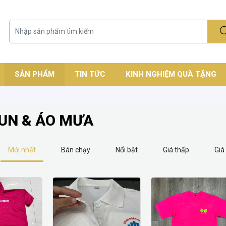
SẢN PHẨM
TIN TỨC
KINH NGHIỆM QUÀ TẶNG
UN & ÁO MƯA
Mới nhất
Bán chạy
Nổi bật
Giá thấp
Giá