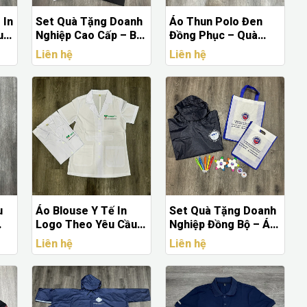
 In
Set Quà Tặng Doanh
Áo Thun Polo Đen
u –
Nghiệp Cao Cấp – Bộ
Đồng Phục – Quà
h
Quà Đồng Bộ Thương
Tặng Doanh Nghiệp
Liên hệ
Liên hệ
Hiệu Chuyên Nghiệp
Hiện Đại & Chuyên
Nghiệp
u
Áo Blouse Y Tế In
Set Quà Tặng Doanh
Logo Theo Yêu Cầu -
Nghiệp Đồng Bộ – Áo
May Áo Blouse Giá Rẻ
Mưa, Túi Vải & Văn
Liên hệ
Liên hệ
Phòng Phẩm