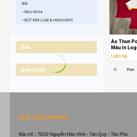
Bồi
• Móc Khóa
• BÚT KIM LOẠI & HIGHLIGHT
Áo Thun Po
Giá
Màu In Lo
Yêu Cầu
Liên hệ
Quy Cách
Prev
QUÀ TẶNG NHANH
Địa chỉ : 70/32 Nguyễn Háo Vĩnh - Tân Quý - Tân Phú