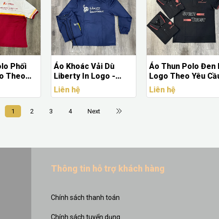
lo Phối
Áo Khoác Vải Dù
Áo Thun Polo Đen 
go Theo
Liberty In Logo -
Logo Theo Yêu Cầ
Chất Lượng Cao, Giá
Liên hệ
Liên hệ
Tốt
1
2
3
4
Next
Thông tin hỗ trợ khách hàng
Chính sách thanh toán
Chính sách tuyển dụng