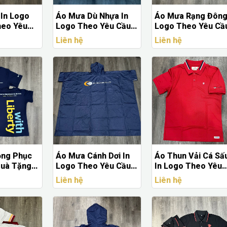
In Logo
Áo Mưa Dù Nhựa In
Áo Mưa Rạng Đông
heo Yêu
Logo Theo Yêu Cầu –
Logo Theo Yêu Cầ
Xuất Áo
Giá Rẻ, In Nhanh | Quà
Giá Tốt, Giao Nhan
Liên hệ
Liên hệ
 Cáo
Tặng Nhanh
ồng Phục
Áo Mưa Cánh Dơi In
Áo Thun Vải Cá Sấ
Quà Tặng
Logo Theo Yêu Cầu –
In Logo Theo Yêu
iệp Năng
Quà Tặng Doanh
Cầu
Liên hệ
Liên hệ
uyền Cảm
Nghiệp Giá Rẻ