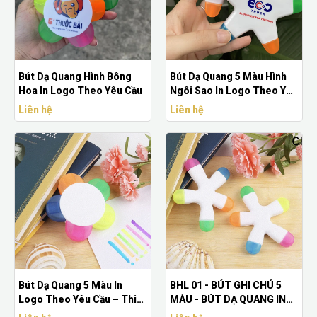
Bút Dạ Quang Hình Bông
Bút Dạ Quang 5 Màu Hình
Hoa In Logo Theo Yêu Cầu
Ngôi Sao In Logo Theo Yêu
Cầu
Liên hệ
Liên hệ
Bút Dạ Quang 5 Màu In
BHL 01 - BÚT GHI CHÚ 5
Logo Theo Yêu Cầu – Thiết
MÀU - BÚT DẠ QUANG IN
Kế Hình Hoa Độc Đáo
LOGO THEO YÊU CẦU