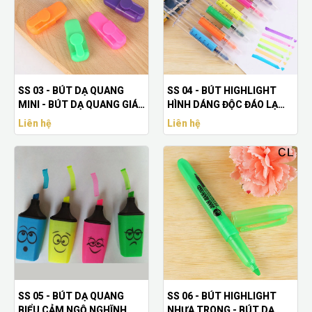
SS 03 - BÚT DẠ QUANG
SS 04 - BÚT HIGHLIGHT
MINI - BÚT DẠ QUANG GIÁ
HÌNH DÁNG ĐỘC ĐÁO LẠ
RẺ
MẮT
Liên hệ
Liên hệ
SS 05 - BÚT DẠ QUANG
SS 06 - BÚT HIGHLIGHT
BIỂU CẢM NGỘ NGHĨNH
NHỰA TRONG - BÚT DẠ