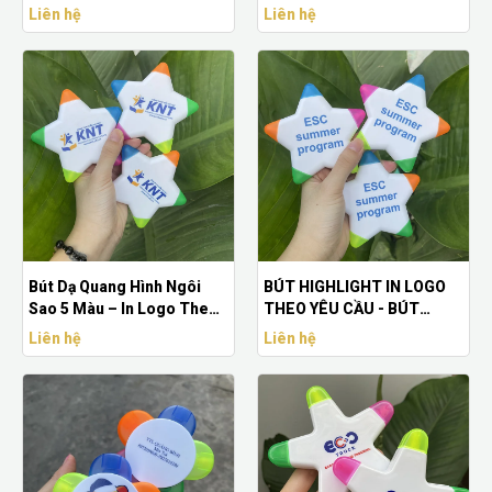
Cầu Doanh Nghiệp – Quà
Liên hệ
Liên hệ
Tặng Sự Kiện
Bút Dạ Quang Hình Ngôi
BÚT HIGHLIGHT IN LOGO
Sao 5 Màu – In Logo Theo
THEO YÊU CẦU - BÚT
Yêu Cầu, Quà Tặng Sự Kiện
HIGHLIGHT LOGO ESC
Liên hệ
Liên hệ
Đẹp & Nổi Bật