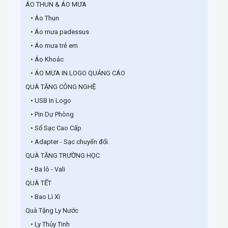
ÁO THUN & ÁO MƯA
• Áo Thun
• Áo mưa padessus
• Áo mưa trẻ em
• Áo Khoác
• ÁO MƯA IN LOGO QUẢNG CÁO
QUÀ TẶNG CÔNG NGHỆ
• USB In Logo
• Pin Dự Phòng
• Sổ Sạc Cao Cấp
• Adapter - Sạc chuyển đổi.
QUÀ TẶNG TRƯỜNG HỌC
• Ba lô - Vali
QUÀ TẾT
• Bao Lì Xì
Quà Tặng Ly Nước
• Ly Thủy Tinh