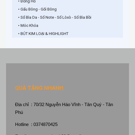
• Đồng Hồ
• Gấu Bông - Gối Bông
• Sổ Bìa Da - Sổ Note - Sổ Lòxò - Sổ Bìa Bồi
• Móc Khóa
• BÚT KIM LOẠI & HIGHLIGHT
QUÀ TẶNG NHANH
Địa chỉ : 70/32 Nguyễn Háo Vĩnh - Tân Quý - Tân
Phú
Hotline : 0374870425