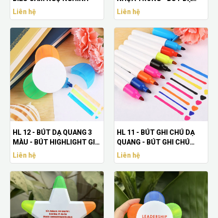
QUANG IN LOGO THEO YÊU
Liên hệ
Liên hệ
CẦU
HL 12 - BÚT DẠ QUANG 3
HL 11 - BÚT GHI CHÚ DẠ
MÀU - BÚT HIGHLIGHT GIÁ
QUANG - BÚT GHI CHÚ
RẺ IN LOGO THEO YÊU CẦU
MINI
Liên hệ
Liên hệ