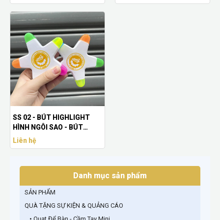
SS 02 - BÚT HIGHLIGHT
HÌNH NGÔI SAO - BÚT
HIGHLIGHT NGÔI SAO - IN
Liên hệ
LOGO LÊN BÚT DẠ QUANG
HÌNH NGÔI SAO
Danh mục sản phẩm
SẢN PHẨM
QUÀ TẶNG SỰ KIỆN & QUẢNG CÁO
• Quạt Để Bàn - Cầm Tay Mini