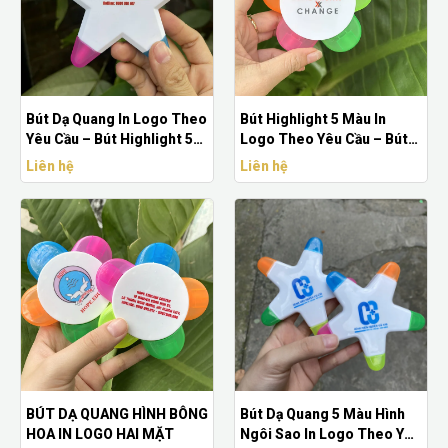
Bút Dạ Quang In Logo Theo
Bút Highlight 5 Màu In
Yêu Cầu – Bút Highlight 5
Logo Theo Yêu Cầu – Bút
Màu Hình Ngôi Sao
Dạ Quang Quảng Cáo
Liên hệ
Liên hệ
BÚT DẠ QUANG HÌNH BÔNG
Bút Dạ Quang 5 Màu Hình
HOA IN LOGO HAI MẶT
Ngôi Sao In Logo Theo Yêu