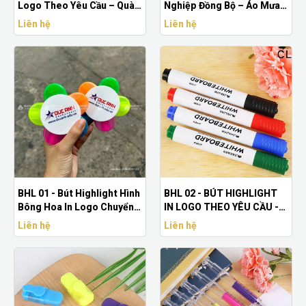
Logo Theo Yêu Cầu – Quà
Nghiệp Đồng Bộ – Áo Mưa,
Tặng Sáng Tạo, Giá Rẻ
Túi Vải & Văn Phòng Phẩm
Liên hệ
Liên hệ
BHL 01 - Bút Highlight Hình
BHL 02 - BÚT HIGHLIGHT
Bông Hoa In Logo Chuyển
IN LOGO THEO YÊU CẦU -
Nhiệt - Quà Tặng Giá Rẻ
BÚT HIGHLIGHT LỚN IN
Liên hệ
Liên hệ
LOGO