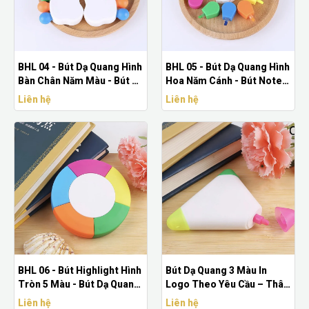
BHL 04 - Bút Dạ Quang Hình
BHL 05 - Bút Dạ Quang Hình
Bàn Chân Năm Màu - Bút Dạ
Hoa Năm Cánh - Bút Note
Quang In Logo Giá Rẻ
In Logo Theo Yêu Cầu
Liên hệ
Liên hệ
BHL 06 - Bút Highlight Hình
Bút Dạ Quang 3 Màu In
Tròn 5 Màu - Bút Dạ Quang
Logo Theo Yêu Cầu – Thân
In Logo Giá Rẻ
Tam Giác Tiện Dụng
Liên hệ
Liên hệ