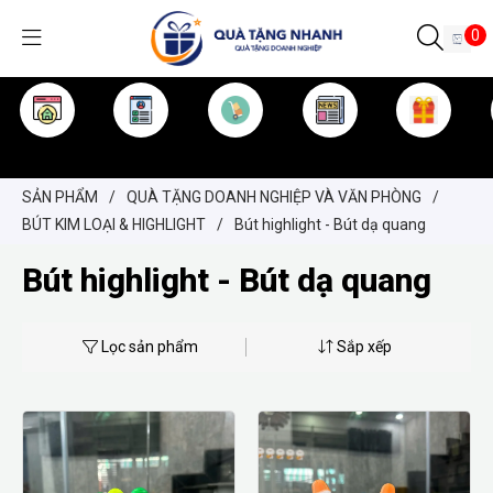
0
TRANG CHỦ
GIỚI THIỆU
SẢN PHẨM
TIN TỨC
KINH NGHIỆM
QUÀ TẶNG
SẢN PHẨM
/
QUÀ TẶNG DOANH NGHIỆP VÀ VĂN PHÒNG
/
BÚT KIM LOẠI & HIGHLIGHT
/
Bút highlight - Bút dạ quang
Bút highlight - Bút dạ quang
Lọc sản phẩm
Sắp xếp