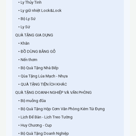
• Ly Thủy Tinh
• Ly giữ nhiệt Lock&Lock
• Bộ Ly Sứ
• Ly Sứ
QUÀ TẶNG GIA DỤNG
• Khăn
• ĐỒ DÙNG BẰNG GỖ
• Nến thơm
• Bộ Quà Tặng Nhà Bếp
• Qùa Tặng Lúa Mạch - Nhựa
• QUÀ TẶNG TIỆN ÍCH KHÁC
QUÀ TẶNG DOANH NGHIỆP VÀ VĂN PHÒNG
• Bộ muỗng đũa
• Bộ Quà Tặng Hộp Cơm Văn Phòng Kém Túi Đựng
• Lịch Để Bàn - Lịch Treo Tường
• Huy Chương - Cup
• Bộ Quà Tặng Doanh Nghiệp