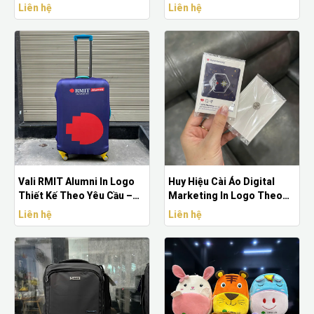
Xưởng
Vali Quà Tặng Doanh
Liên hệ
Liên hệ
Nghiệp Giá Xưởng
Vali RMIT Alumni In Logo
Huy Hiệu Cài Áo Digital
Thiết Kế Theo Yêu Cầu –
Marketing In Logo Theo
Vali Quà Tặng Doanh
Yêu Cầu – Pin Badge Mica
Liên hệ
Liên hệ
Nghiệp Cao Cấp
Kèm Card