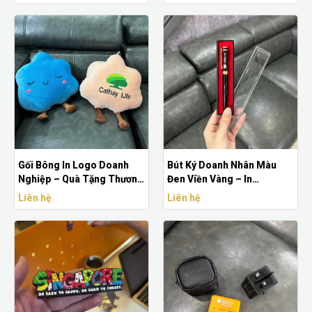
Học
Nghiệp Độc Đáo
Gối Bông In Logo Doanh
Bút Ký Doanh Nhân Màu
Nghiệp – Quà Tặng Thương
Đen Viền Vàng – In
Hiệu Độc Đáo
LogoDoanh Nghiệp , Hộp
Liên hệ
Liên hệ
Nhung Đỏ