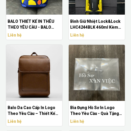
BALO THIẾT KẾ IN THÊU
Bình Giữ Nhiệt Lock&Lock
THEO YÊU CẦU - BALO
LHC4244BLK 460ml Kèm
TRƯỜNG HỌC, SỰ KIỆN
Hộp – In Logo Theo Yêu
Liên hệ
Liên hệ
CHẤT LƯỢNG CAO
Cầu
Balo Da Cao Cấp In Logo
Bìa Đựng Hồ Sơ In Logo
Theo Yêu Cầu – Thiết Kế
Theo Yêu Cầu - Quà Tặng
Sang Trọng Làm Quà Tặng
Doanh Nghiệp Chuyên
Liên hệ
Liên hệ
Doanh Nghiệp
Nghiệp