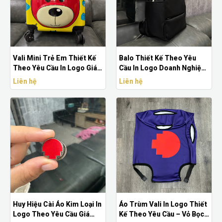
Vali Mini Trẻ Em Thiết Kế
Balo Thiết Kế Theo Yêu
Theo Yêu Cầu In Logo Giá
Cầu In Logo Doanh Nghiệp |
Xưởng - Sản Xuất Quà Tặng
Sản Xuất Balo Quà Tặng Giá
Liên hệ
Liên hệ
Doanh Nghiệp
Xưởng
Huy Hiệu Cài Áo Kim Loại In
Áo Trùm Vali In Logo Thiết
Logo Theo Yêu Cầu Giá
Kế Theo Yêu Cầu – Vỏ Bọc