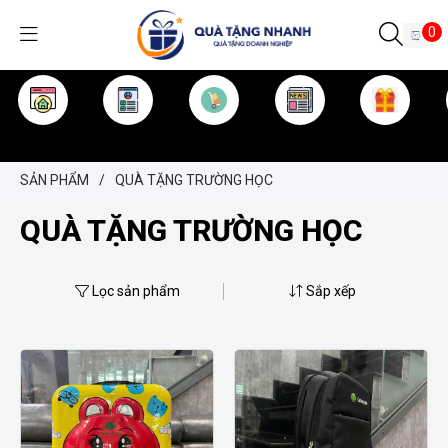
0
TRANG CHỦ
GIỚI THIỆU
SẢN PHẨM
TIN TỨC
KINH NGHIỆM
QUÀ TẶNG
SẢN PHẨM
/
QUÀ TẶNG TRƯỜNG HỌC
QUÀ TẶNG TRƯỜNG HỌC
Lọc sản phẩm
Sắp xếp