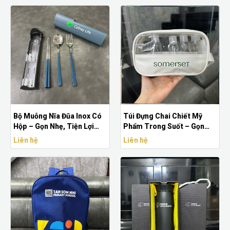
Bộ Muỗng Nĩa Đũa Inox Có
Túi Đựng Chai Chiết Mỹ
Hộp – Gọn Nhẹ, Tiện Lợi
Phẩm Trong Suốt – Gọn
Mang Theo Mọi Nơi
Nhẹ, Tiện Dụng Khi Du Lịch
Liên hệ
Liên hệ