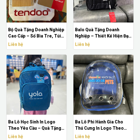
Bộ Quà Tặng Doanh Nghiệp
Balo Quà Tặng Doanh
Cao Cấp – Sổ Bìa Tre, Túi
Nghiệp – Thiết Kế Hiện Đại,
Vải và Bút In Logo
In Logo Thương Hiệu
Liên hệ
Liên hệ
Ba Lô Học Sinh In Logo
Ba Lô Phi Hành Gia Cho
Theo Yêu Cầu – Quà Tặng
Thú Cưng In Logo Theo
Doanh Nghiệp & Trường
Yêu Cầu – Quà Tặng Doanh
Liên hệ
Liên hệ