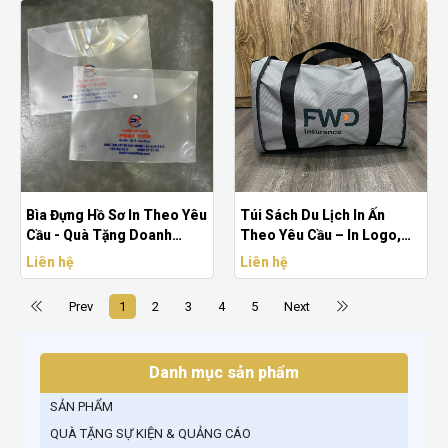
Bìa Đựng Hồ Sơ In Theo Yêu
Túi Sách Du Lịch In Ấn
Cầu - Quà Tặng Doanh
Theo Yêu Cầu – In Logo,
Nghiệp Chuyên Nghiệp
Giá Tốt | Quà Tặng Nhanh
Liên hệ
Liên hệ
Prev
1
2
3
4
5
Next
Danh mục sản phẩm
SẢN PHẨM
QUÀ TẶNG SỰ KIỆN & QUẢNG CÁO