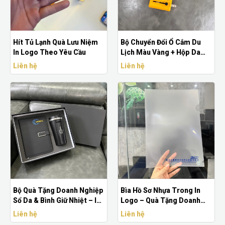
Hít Tủ Lạnh Quà Lưu Niệm
Bộ Chuyển Đổi Ổ Cắm Du
In Logo Theo Yêu Cầu
Lịch Màu Vàng + Hộp Da
Đen In Logo
Liên hệ
Liên hệ
Bộ Quà Tặng Doanh Nghiệp
Bìa Hồ Sơ Nhựa Trong In
Sổ Da & Bình Giữ Nhiệt – In
Logo – Quà Tặng Doanh
Logo Theo Yêu Cầu, Sang
Nghiệp Chuyên Nghiệp
Liên hệ
Liên hệ
Trọng Và Chuyên Nghiệp