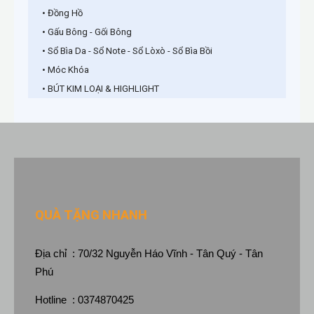
• Đồng Hồ
• Gấu Bông - Gối Bông
• Sổ Bìa Da - Sổ Note - Sổ Lòxò - Sổ Bìa Bồi
• Móc Khóa
• BÚT KIM LOẠI & HIGHLIGHT
QUÀ TẶNG NHANH
Địa chỉ : 70/32 Nguyễn Háo Vĩnh - Tân Quý - Tân
Phú
Hotline : 0374870425