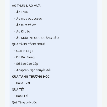
ÁO THUN & ÁO MƯA
• Áo Thun
• Áo mưa padessus
• Áo mưa trẻ em
• Áo Khoác
• ÁO MƯA IN LOGO QUẢNG CÁO
QUÀ TẶNG CÔNG NGHỆ
• USB In Logo
• Pin Dự Phòng
• Sổ Sạc Cao Cấp
• Adapter - Sạc chuyển đổi.
QUÀ TẶNG TRƯỜNG HỌC
• Ba lô - Vali
QUÀ TẾT
• Bao Lì Xì
Quà Tặng Ly Nước