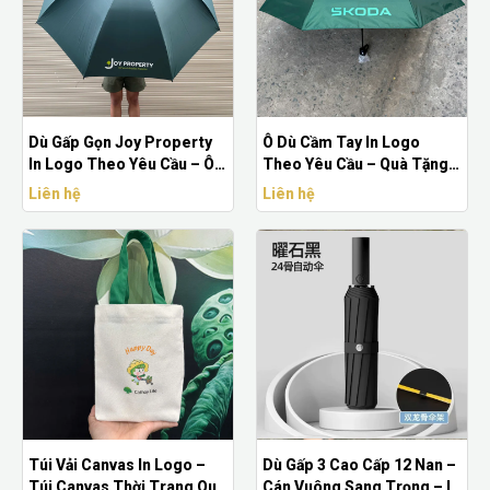
Dù Gấp Gọn Joy Property
Ô Dù Cầm Tay In Logo
In Logo Theo Yêu Cầu – Ô
Theo Yêu Cầu – Quà Tặng
Dù Quảng Cáo Doanh
Doanh Nghiệp Cao Cấp
Liên hệ
Liên hệ
Nghiệp
Túi Vải Canvas In Logo –
Dù Gấp 3 Cao Cấp 12 Nan –
Túi Canvas Thời Trang Quà
Cán Vuông Sang Trọng – In