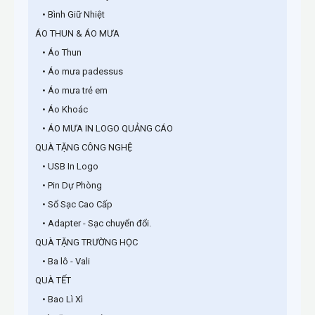
• Bình Giữ Nhiệt
ÁO THUN & ÁO MƯA
• Áo Thun
• Áo mưa padessus
• Áo mưa trẻ em
• Áo Khoác
• ÁO MƯA IN LOGO QUẢNG CÁO
QUÀ TẶNG CÔNG NGHỆ
• USB In Logo
• Pin Dự Phòng
• Sổ Sạc Cao Cấp
• Adapter - Sạc chuyển đổi.
QUÀ TẶNG TRƯỜNG HỌC
• Ba lô - Vali
QUÀ TẾT
• Bao Lì Xì