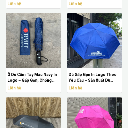
Chống Nắng Mưa
Trang Trọng, Ý Nghĩa
Liên hệ
Liên hệ
Ô Dù Cầm Tay Màu Navy In
Dù Gấp Gọn In Logo Theo
Logo – Gấp Gọn, Chống
Yêu Cầu – Sản Xuất Dù
Thấm Tốt, Phù Hợp Sự Kiện
Quảng Cáo Chất Lượng
Liên hệ
Liên hệ