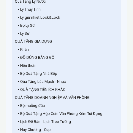
Quà Tặng Ly Nước
• Ly Thủy Tinh
• Ly giữ nhiệt Lock&Lock
• Bộ Ly Sứ
• Ly Sứ
QUÀ TẶNG GIA DỤNG
• Khăn
• ĐỒ DÙNG BẰNG GỖ
• Nến thơm
• Bộ Quà Tặng Nhà Bếp
• Qùa Tặng Lúa Mạch - Nhựa
• QUÀ TẶNG TIỆN ÍCH KHÁC
QUÀ TẶNG DOANH NGHIỆP VÀ VĂN PHÒNG
• Bộ muỗng đũa
• Bộ Quà Tặng Hộp Cơm Văn Phòng Kém Túi Đựng
• Lịch Để Bàn - Lịch Treo Tường
• Huy Chương - Cup