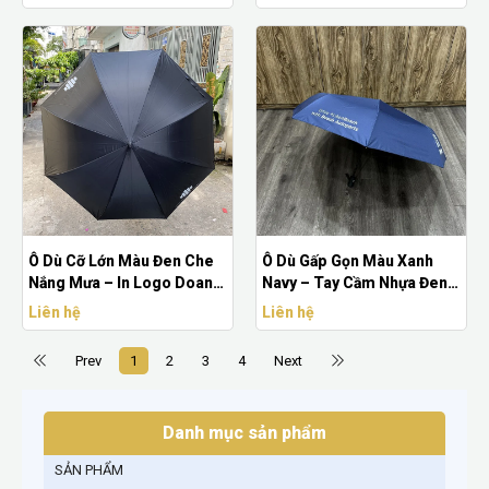
Ô Dù Cỡ Lớn Màu Đen Che
Ô Dù Gấp Gọn Màu Xanh
Nắng Mưa – In Logo Doanh
Navy – Tay Cầm Nhựa Đen
Nghiệp
In Logo Doanh Nghiệp
Liên hệ
Liên hệ
Prev
1
2
3
4
Next
Danh mục sản phẩm
SẢN PHẨM