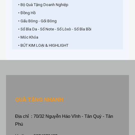
• Bộ Quà Tặng Doanh Nghiệp
• Đồng Hồ
• Gấu Bông - Gối Bông
• Sổ Bìa Da - Sổ Note - Sổ Lòxò - Sổ Bìa Bồi
• Móc Khóa
• BÚT KIM LOẠI & HIGHLIGHT
QUÀ TẶNG NHANH
Địa chỉ : 70/32 Nguyễn Háo Vĩnh - Tân Quý - Tân
Phú