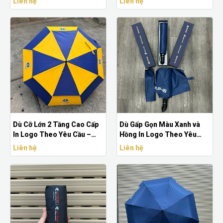
Liên hệ
Liên hệ
Dù Cỡ Lớn 2 Tầng Cao Cấp
Dù Gấp Gọn Màu Xanh và
In Logo Theo Yêu Cầu –
Hồng In Logo Theo Yêu
Quà Tặng Sang Trọng, Bền
Cầu – Thời Trang & Quảng
Liên hệ
Liên hệ
Đẹp
Bá Hiệu Quả