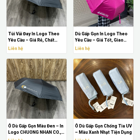
Túi Vải Đay In Logo Theo
Dù Gấp Gọn In Logo Theo
Yêu Cầu – Giá Rẻ, Chất
Yêu Cầu – Giá Tốt, Giao
Lượng | Quà Tặng Nhanh
Nhanh | Quà Tặng Nhanh
Liên hệ
Liên hệ
Ô Dù Gấp Gọn Màu Đen – In
Ô Dù Gấp Gọn Chống Tia UV
Logo CHUONG NHAN CO.,
– Màu Xanh Nhạt Tiện Dụng
LTD