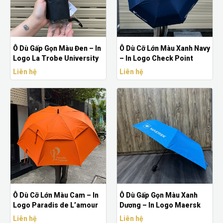
Ô Dù Gấp Gọn Màu Đen – In
Ô Dù Cỡ Lớn Màu Xanh Navy
Logo La Trobe University
– In Logo Check Point
Liên hệ
Liên hệ
Ô Dù Cỡ Lớn Màu Cam – In
Ô Dù Gấp Gọn Màu Xanh
Logo Paradis de L’amour
Dương – In Logo Maersk
Liên hệ
Liên hệ