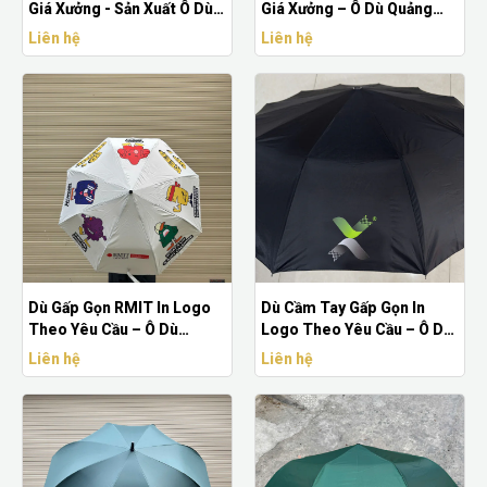
Giá Xưởng - Sản Xuất Ô Dù
Giá Xưởng – Ô Dù Quảng
Quà Tặng Doanh Nghiệp
Cáo Quà Tặng Doanh
Liên hệ
Liên hệ
Nghiệp
Dù Gấp Gọn RMIT In Logo
Dù Cầm Tay Gấp Gọn In
Theo Yêu Cầu – Ô Dù
Logo Theo Yêu Cầu – Ô Dù
Quảng Cáo In Hình Mascot
Quảng Cáo Doanh Nghiệp
Liên hệ
Liên hệ
Sự Kiện
Giá Xưởng