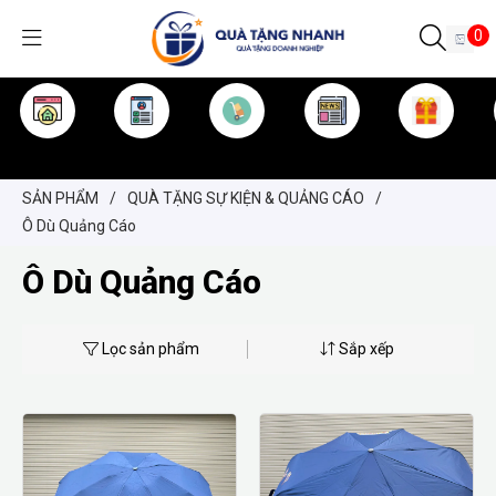
0
TRANG CHỦ
GIỚI THIỆU
SẢN PHẨM
TIN TỨC
KINH NGHIỆM
QUÀ TẶNG
SẢN PHẨM
/
QUÀ TẶNG SỰ KIỆN & QUẢNG CÁO
/
Ô Dù Quảng Cáo
Ô Dù Quảng Cáo
Lọc sản phẩm
Sắp xếp