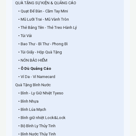
QUÀ TẶNG SỰ KIỆN & QUẢNG CÁO
• Quạt Để Bàn - Cầm Tay Mini
• Mũ Lưỡi Trai - Mũ Vành Tròn
• Thẻ Bảng Tên - Thẻ Treo Hành Lý
• Túi Vải
• Bao Thư - Bì Thư - Phong Bì
• Túi Giấy - Hộp Quà Tặng
• NÓN BẢO HIỂM
• Ô Dù Quảng Cáo
• Ví Da - Ví Namecard
Quà Tặng Bình Nước
• Bình - Ly Giữ Nhiệt Tyeso
• Bình Nhựa
• Bình Lúa Mạch
• Bình giữ nhiệt Lock&Lock
• Bộ Bình Ly Thủy Tinh
• Bình Nước Thủy Tinh