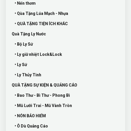
• Nến thơm
• Qùa Tặng Lúa Mạch - Nhựa
• QUÀ TẶNG TIỆN ÍCH KHÁC
Quà Tặng Ly Nước
• Bộ Ly Sứ
• Ly giữ nhiệt Lock&Lock
• Ly Sứ
• Ly Thủy Tinh
QUÀ TẶNG SỰ KIỆN & QUẢNG CÁO
• Bao Thư - Bì Thư - Phong Bì
• Mũ Lưỡi Trai - Mũ Vành Tròn
• NÓN BẢO HIỂM
• Ô Dù Quảng Cáo