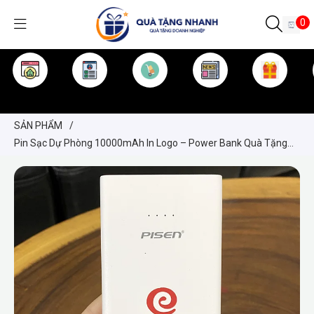
0
TRANG CHỦ
GIỚI THIỆU
SẢN PHẨM
TIN TỨC
KINH NGHIỆM
QUÀ TẶNG
SẢN PHẨM
/
Pin Sạc Dự Phòng 10000mAh In Logo – Power Bank Quà Tặng
Doanh Nghiệp