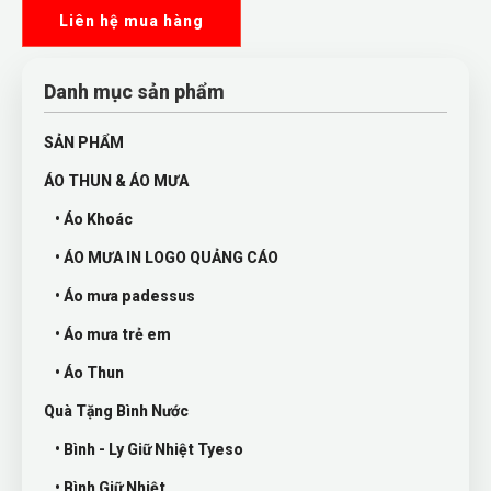
Liên hệ mua hàng
Danh mục sản phẩm
SẢN PHẨM
ÁO THUN & ÁO MƯA
• Áo Khoác
• ÁO MƯA IN LOGO QUẢNG CÁO
• Áo mưa padessus
• Áo mưa trẻ em
• Áo Thun
Quà Tặng Bình Nước
• Bình - Ly Giữ Nhiệt Tyeso
• Bình Giữ Nhiệt