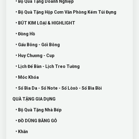
• Bộ Quà Tặng Doanh Nghiệp
• Bộ Quà Tặng Hộp Cơm Văn Phòng Kém Túi Đựng
• BÚT KIM LOẠI & HIGHLIGHT
• Đồng Hồ
• Gấu Bông - Gối Bông
• Huy Chương - Cup
• Lịch Để Bàn - Lịch Treo Tường
• Móc Khóa
• Sổ Bìa Da - Sổ Note - Sổ Lòxò - Sổ Bìa Bồi
QUÀ TẶNG GIA DỤNG
• Bộ Quà Tặng Nhà Bếp
• ĐỒ DÙNG BẰNG GỖ
• Khăn