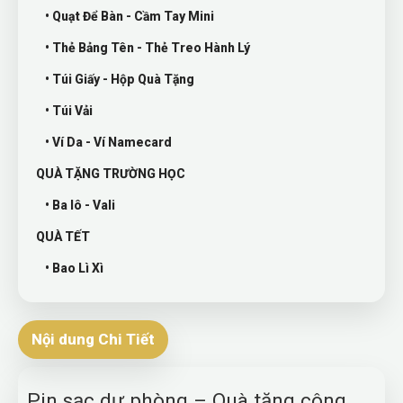
• Quạt Để Bàn - Cầm Tay Mini
• Thẻ Bảng Tên - Thẻ Treo Hành Lý
• Túi Giấy - Hộp Quà Tặng
• Túi Vải
• Ví Da - Ví Namecard
QUÀ TẶNG TRƯỜNG HỌC
• Ba lô - Vali
QUÀ TẾT
• Bao Lì Xì
Nội dung Chi Tiết
Pin sạc dự phòng – Quà tặng công