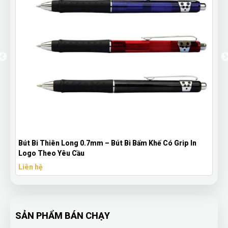
Bút Bi Thiên Long 0.7mm – Bút Bi Bấm Khế Có Grip In
Bộ 
Logo Theo Yêu Cầu
Cầu
Liên hệ
Liê
SẢN PHẨM BÁN CHẠY