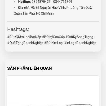
Hotline:
0374870425 - 0344761309
Địa chỉ:
70/32 Nguyễn Hào Vĩnh, Phường Tân Quý,
Quận Tân Phú, Hồ Chí Minh
Hashtags:
#BútKýKimLoạiBậtNắp #BútKýCaoCấp #BútKýSangTrọng
#QuàTặngDoanhNghiệp #BútKimLoại #InLogoDoanhNghiệp
SẢN PHẨM LIÊN QUAN