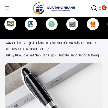
0
TRANG CHỦ
GIỚI THIỆU
SẢN PHẨM
TIN TỨC
KINH NGHIỆM
QUÀ TẶNG
SẢN PHẨM
/
QUÀ TẶNG DOANH NGHIỆP VÀ VĂN PHÒNG
/
BÚT KIM LOẠI & HIGHLIGHT
/
Bút Ký Kim Loại Bật Nắp Cao Cấp - Thiết Kế Sang Trọng & Đẳng
Cấp