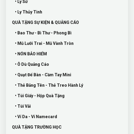
• Ly Sứ
• Ly Thủy Tinh
QUÀ TẶNG SỰ KIỆN & QUẢNG CÁO
• Bao Thư - Bì Thư - Phong Bì
• Mũ Lưỡi Trai - Mũ Vành Tròn
• NÓN BẢO HIỂM
• Ô Dù Quảng Cáo
• Quạt Để Bàn - Cầm Tay Mini
• Thẻ Bảng Tên - Thẻ Treo Hành Lý
• Túi Giấy - Hộp Quà Tặng
• Túi Vải
• Ví Da - Ví Namecard
QUÀ TẶNG TRƯỜNG HỌC