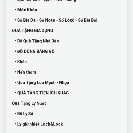
• Móc Khóa
• Sổ Bìa Da - Sổ Note - Sổ Lòxò - Sổ Bìa Bồi
QUÀ TẶNG GIA DỤNG
• Bộ Quà Tặng Nhà Bếp
• ĐỒ DÙNG BẰNG GỖ
• Khăn
• Nến thơm
• Qùa Tặng Lúa Mạch - Nhựa
• QUÀ TẶNG TIỆN ÍCH KHÁC
Quà Tặng Ly Nước
• Bộ Ly Sứ
• Ly giữ nhiệt Lock&Lock