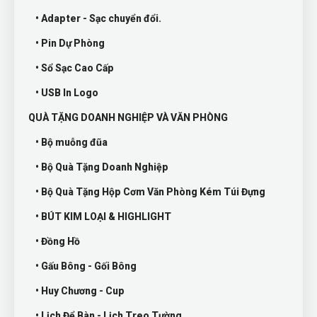
• Adapter - Sạc chuyển đổi.
• Pin Dự Phòng
• Sổ Sạc Cao Cấp
• USB In Logo
QUÀ TẶNG DOANH NGHIỆP VÀ VĂN PHÒNG
• Bộ muỗng đũa
• Bộ Quà Tặng Doanh Nghiệp
• Bộ Quà Tặng Hộp Cơm Văn Phòng Kém Túi Đựng
• BÚT KIM LOẠI & HIGHLIGHT
• Đồng Hồ
• Gấu Bông - Gối Bông
• Huy Chương - Cup
• Lịch Để Bàn - Lịch Treo Tường