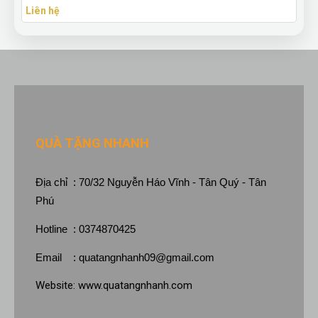
Liên hệ
QUÀ TẶNG NHANH
Địa chỉ : 70/32 Nguyễn Háo Vĩnh - Tân Quý - Tân
Phú
Hotline : 0374870425
Email :
quatangnhanh09@gmail.com
Website:
www.quatangnhanh.com