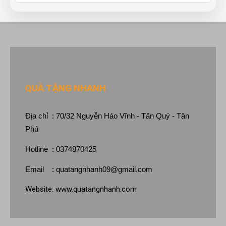
QUÀ TẶNG NHANH
Địa chỉ : 70/32 Nguyễn Háo Vĩnh - Tân Quý - Tân
Phú
Hotline : 0374870425
Email :
quatangnhanh09@gmail.com
Website:
www.quatangnhanh.com