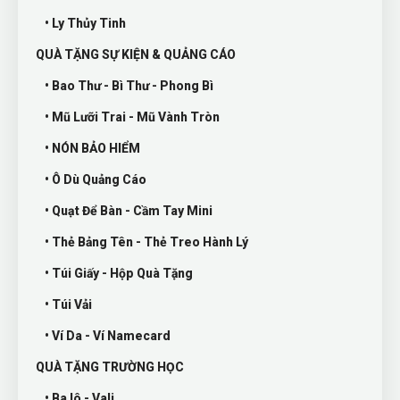
• Ly Thủy Tinh
QUÀ TẶNG SỰ KIỆN & QUẢNG CÁO
• Bao Thư - Bì Thư - Phong Bì
• Mũ Lưỡi Trai - Mũ Vành Tròn
• NÓN BẢO HIỂM
• Ô Dù Quảng Cáo
• Quạt Để Bàn - Cầm Tay Mini
• Thẻ Bảng Tên - Thẻ Treo Hành Lý
• Túi Giấy - Hộp Quà Tặng
• Túi Vải
• Ví Da - Ví Namecard
QUÀ TẶNG TRƯỜNG HỌC
• Ba lô - Vali