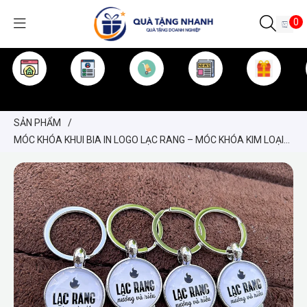
0
TRANG CHỦ
GIỚI THIỆU
SẢN PHẨM
TIN TỨC
KINH NGHIỆM
QUÀ TẶNG
SẢN PHẨM
/
MÓC KHÓA KHUI BIA IN LOGO LẠC RANG – MÓC KHÓA KIM LOẠI
MỞ NẮP CHAI