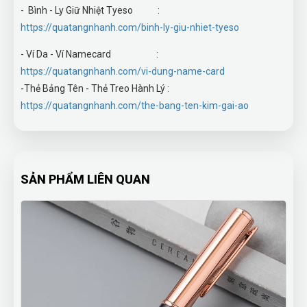
- Bình - Ly Giữ Nhiệt Tyeso :
https://quatangnhanh.com/binh-ly-giu-nhiet-tyeso
- Ví Da - Ví Namecard :
https://quatangnhanh.com/vi-dung-name-card
-Thẻ Bảng Tên - Thẻ Treo Hành Lý :
https://quatangnhanh.com/the-bang-ten-kim-gai-ao
SẢN PHẨM LIÊN QUAN