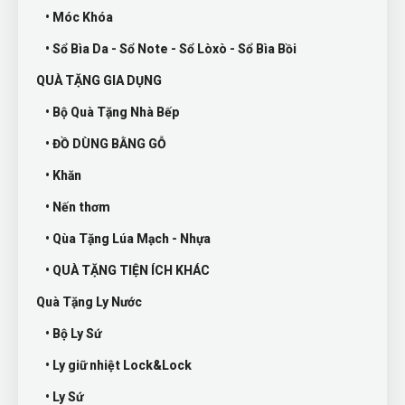
• Móc Khóa
• Sổ Bìa Da - Sổ Note - Sổ Lòxò - Sổ Bìa Bồi
QUÀ TẶNG GIA DỤNG
• Bộ Quà Tặng Nhà Bếp
• ĐỒ DÙNG BẰNG GỖ
• Khăn
• Nến thơm
• Qùa Tặng Lúa Mạch - Nhựa
• QUÀ TẶNG TIỆN ÍCH KHÁC
Quà Tặng Ly Nước
• Bộ Ly Sứ
• Ly giữ nhiệt Lock&Lock
• Ly Sứ