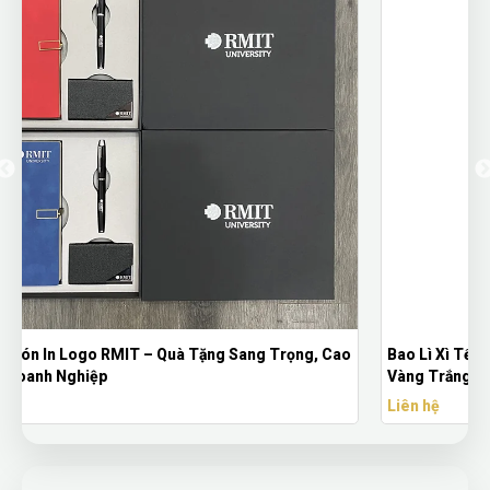
o
Bao Lì Xì Tết Họa Tiết Chuột Dễ Thương – Mẫu Lì Xì Tông
Vàng Trắng
Liên hệ