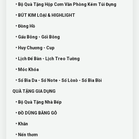
• Bộ Quà Tặng Hộp Cơm Văn Phòng Kém Túi Đựng
• BÚT KIM LOẠI & HIGHLIGHT
• Đồng Hồ
• Gấu Bông - Gối Bông
• Huy Chương - Cup
• Lịch Để Bàn - Lịch Treo Tường
• Móc Khóa
• Sổ Bìa Da - Sổ Note - Sổ Lòxò - Sổ Bìa Bồi
QUÀ TẶNG GIA DỤNG
• Bộ Quà Tặng Nhà Bếp
• ĐỒ DÙNG BẰNG GỖ
• Khăn
• Nến thơm