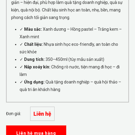
giản – hiện đại, phù hợp làm quà tặng doanh nghiệp, quà sự
kiện, quà nội bộ. Chất liệu sinh học an toàn, nhẹ, bền, mang
phong cách tối giản sang trọng.
✓
Màu sắc:
Xanh dương – Hồng pastel – Trắng kem –
Xanh mint
✓
Chất liệu:
Nhựa sinh học eco-friendly, an toàn cho
sức khỏe
✓
Dung tích:
350–450ml (tùy mẫu sản xuất)
✓
Nắp xoáy kín:
Chống rò nước, tiện mang đi học – đi
làm
✓
Ứng dụng:
Quà tặng doanh nghiệp – quà hội thảo –
quà tri ân khách hàng
Liên hệ
Đơn giá:
Liên hệ mua hàng