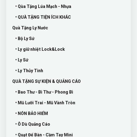
• Qùa Tặng Lúa Mạch - Nhựa
• QUÀ TẶNG TIỆN ÍCH KHÁC
Quà Tặng Ly Nước
• Bộ Ly Sứ
• Ly giữ nhiệt Lock&Lock
• Ly Sứ
• Ly Thủy Tinh
QUÀ TẶNG SỰ KIỆN & QUẢNG CÁO
• Bao Thư - Bì Thư - Phong Bì
• Mũ Lưỡi Trai - Mũ Vành Tròn
• NÓN BẢO HIỂM
• Ô Dù Quảng Cáo
• Quạt Để Bàn - Cầm Tay Mini