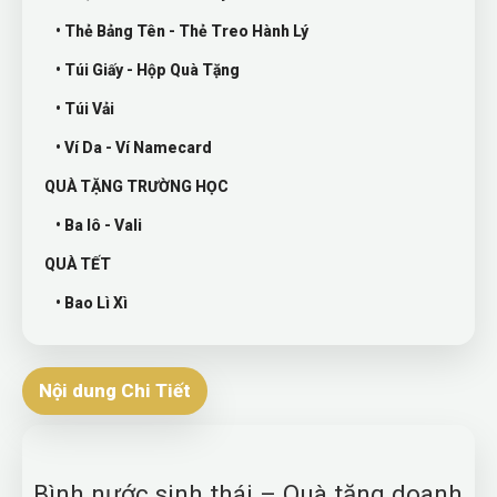
• Thẻ Bảng Tên - Thẻ Treo Hành Lý
• Túi Giấy - Hộp Quà Tặng
• Túi Vải
• Ví Da - Ví Namecard
QUÀ TẶNG TRƯỜNG HỌC
• Ba lô - Vali
QUÀ TẾT
• Bao Lì Xì
Nội dung Chi Tiết
Bình nước sinh thái – Quà tặng doanh