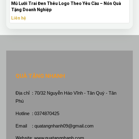
Bút Bi Mực Gel Thiên Long Có Nắp Đậy - Bút Bi In Logo
Theo Yêu Cầu
Liên hệ
QUÀ TẶNG NHANH
Địa chỉ : 70/32 Nguyễn Háo Vĩnh - Tân Quý - Tân
Phú
Hotline : 0374870425
Email :
quatangnhanh09@gmail.com
Website:
www.quatangnhanh.com