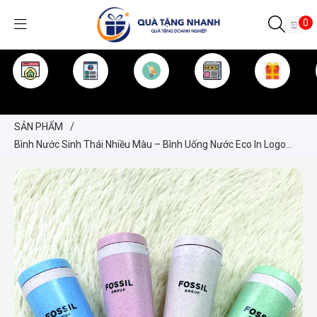
0
TRANG CHỦ
GIỚI THIỆU
SẢN PHẨM
TIN TỨC
KINH NGHIỆM
QUÀ TẶNG
SẢN PHẨM
/
Bình Nước Sinh Thái Nhiều Màu – Bình Uống Nước Eco In Logo
Theo Yêu Cầu