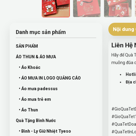
Nội dung 
Danh mục sản phẩm
Liên Hệ
SẢN PHẨM
Hãy để Quà T
ÁO THUN & ÁO MƯA
muỗng đũa c
• Áo Khoác
Hotli
• ÁO MƯA IN LOGO QUẢNG CÁO
Địa c
• Áo mưa padessus
• Áo mưa trẻ em
#GioQuaTet
• Áo Thun
#GioQuaTet
Quà Tặng Bình Nước
#QuaTetDoa
• Bình - Ly Giữ Nhiệt Tyeso
#QuaTetInL