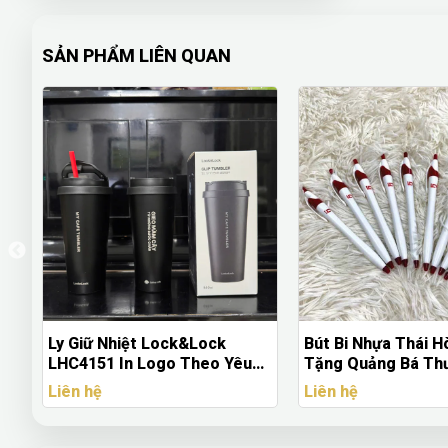
SẢN PHẨM LIÊN QUAN
ock
Bút Bi Nhựa Thái Hòa - Quà
Bộ Quà Tặn
eo Yêu
Tặng Quảng Bá Thương Hiệu
Bút Ký – Se
Giữ Nhiệt
Cấp Trong 
Liên hệ
Liên hệ
iệp