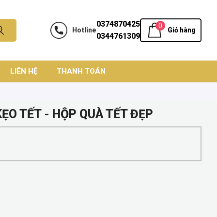
0374870425
0
Hotline
Giỏ hàng
0344761309
LIÊN HỆ
THANH TOÁN
ẸO TẾT - HỘP QUÀ TẾT ĐẸP