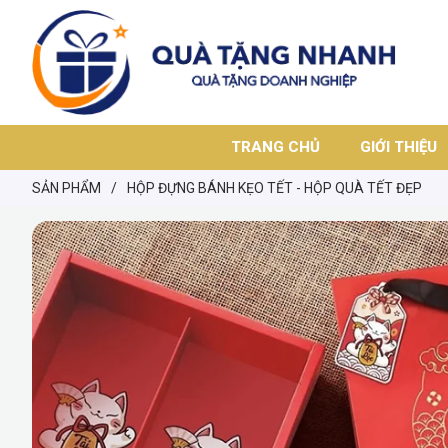
TRANG CHỦ
GIỚI THIỆU
SẢN PHẨM
/
HỘP ĐỰNG BÁNH KẸO TẾT - HỘP QUÀ TẾT ĐẸP