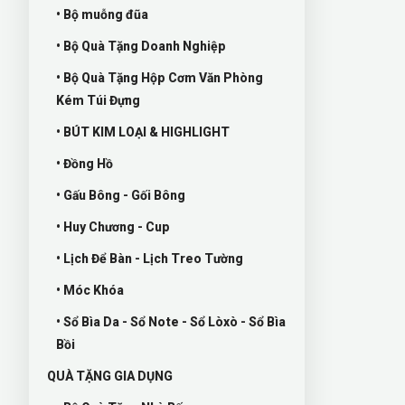
• Bộ muỗng đũa
• Bộ Quà Tặng Doanh Nghiệp
• Bộ Quà Tặng Hộp Cơm Văn Phòng
Kém Túi Đựng
• BÚT KIM LOẠI & HIGHLIGHT
• Đồng Hồ
• Gấu Bông - Gối Bông
• Huy Chương - Cup
• Lịch Để Bàn - Lịch Treo Tường
• Móc Khóa
• Sổ Bìa Da - Sổ Note - Sổ Lòxò - Sổ Bìa
Bồi
QUÀ TẶNG GIA DỤNG