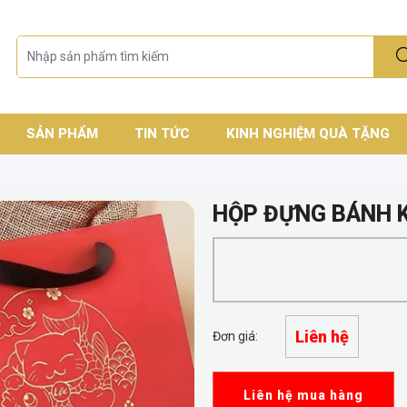
SẢN PHẨM
TIN TỨC
KINH NGHIỆM QUÀ TẶNG
HỘP ĐỰNG BÁNH K
Liên hệ
Đơn giá:
Liên hệ mua hàng