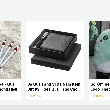
g Ví Da Nam Kèm
Gối Ôm Kèm Mền Bông In
Áo 
t Quà Tặng Cao
Logo Theo Yêu Cầu Doanh
Log
Hộp
Nghiệp – Quà Tặng Cao Cấp
Tốt
Liên hệ
Liê