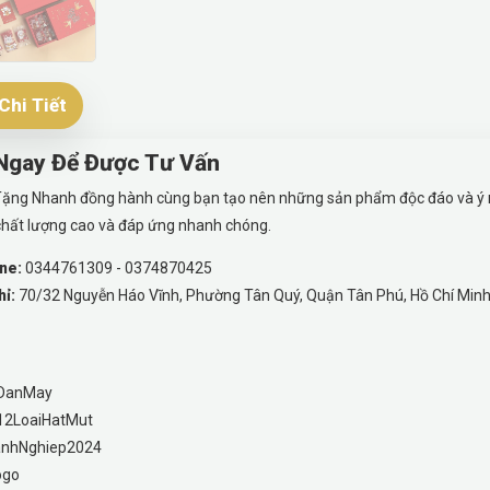
Chi Tiết
 Ngay Để Được Tư Vấn
ặng Nhanh đồng hành cùng bạn tạo nên những sản phẩm độc đáo và ý ngh
hất lượng cao và đáp ứng nhanh chóng.
ne:
0344761309 - 0374870425
hỉ:
70/32 Nguyễn Háo Vĩnh, Phường Tân Quý, Quận Tân Phú, Hồ Chí Min
DanMay
12LoaiHatMut
nhNghiep2024
ogo