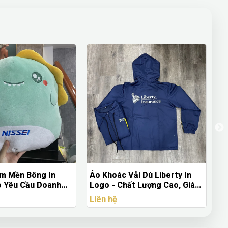
Khoác Vải Dù Liberty In
Ô Dù Gấp Unilever Đỏ Đô –
o - Chất Lượng Cao, Giá
Quà Tặng Doanh Nghiệp Cao
Cấp
n hệ
Liên hệ