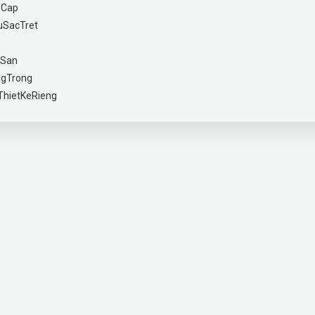
oCap
SacTret
cSan
gTrong
hietKeRieng