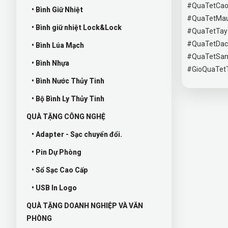
#QuaTetCa
• Bình Giữ Nhiệt
#QuaTetMau
• Bình giữ nhiệt Lock&Lock
#QuaTetTay
#QuaTetDa
• Bình Lúa Mạch
#QuaTetSan
• Bình Nhựa
#GioQuaTetT
• Bình Nước Thủy Tinh
• Bộ Bình Ly Thủy Tinh
QUÀ TẶNG CÔNG NGHỆ
• Adapter - Sạc chuyển đổi.
• Pin Dự Phòng
• Sổ Sạc Cao Cấp
• USB In Logo
QUÀ TẶNG DOANH NGHIỆP VÀ VĂN
PHÒNG