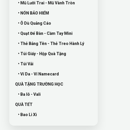
• Mũ Lưỡi Trai - Mũ Vành Tròn
• NÓN BẢO HIỂM
• Ô Dù Quảng Cáo
• Quạt Để Bàn - Cầm Tay Mini
• Thẻ Bảng Tên - Thẻ Treo Hành Lý
• Túi Giấy - Hộp Quà Tặng
• Túi Vải
• Ví Da - Ví Namecard
QUÀ TẶNG TRƯỜNG HỌC
• Ba lô - Vali
QUÀ TẾT
• Bao Lì Xì