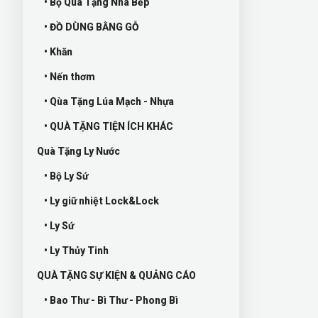
• Bộ Quà Tặng Nhà Bếp
• ĐỒ DÙNG BẰNG GỖ
• Khăn
• Nến thơm
• Qùa Tặng Lúa Mạch - Nhựa
• QUÀ TẶNG TIỆN ÍCH KHÁC
Quà Tặng Ly Nước
• Bộ Ly Sứ
• Ly giữ nhiệt Lock&Lock
• Ly Sứ
• Ly Thủy Tinh
QUÀ TẶNG SỰ KIỆN & QUẢNG CÁO
• Bao Thư - Bì Thư - Phong Bì