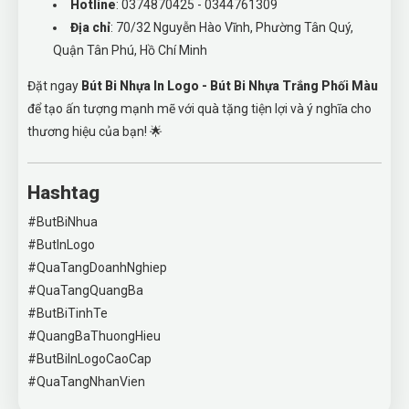
Hotline
: 0374870425 - 0344761309
Địa chỉ
: 70/32 Nguyễn Hào Vĩnh, Phường Tân Quý,
Quận Tân Phú, Hồ Chí Minh
Đặt ngay
Bút Bi Nhựa In Logo - Bút Bi Nhựa Trắng Phối Màu
để tạo ấn tượng mạnh mẽ với quà tặng tiện lợi và ý nghĩa cho
thương hiệu của bạn! 🌟
Hashtag
#ButBiNhua
#ButInLogo
#QuaTangDoanhNghiep
#QuaTangQuangBa
#ButBiTinhTe
#QuangBaThuongHieu
#ButBiInLogoCaoCap
#QuaTangNhanVien