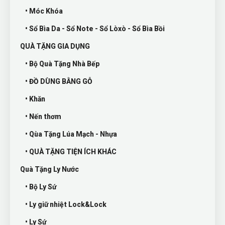
• Móc Khóa
• Sổ Bìa Da - Sổ Note - Sổ Lòxò - Sổ Bìa Bồi
QUÀ TẶNG GIA DỤNG
• Bộ Quà Tặng Nhà Bếp
• ĐỒ DÙNG BẰNG GỖ
• Khăn
• Nến thơm
• Qùa Tặng Lúa Mạch - Nhựa
• QUÀ TẶNG TIỆN ÍCH KHÁC
Quà Tặng Ly Nước
• Bộ Ly Sứ
• Ly giữ nhiệt Lock&Lock
• Ly Sứ