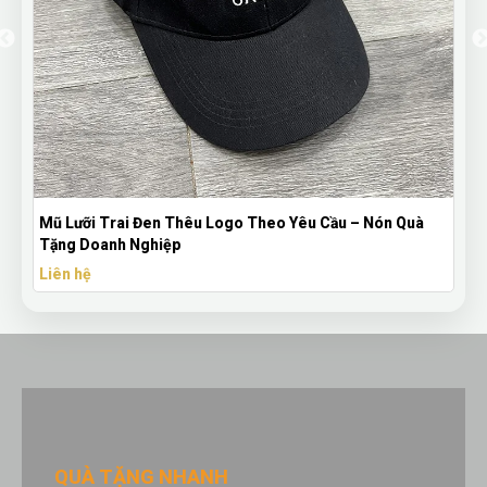
uà
Bút Bi Mực Gel Thiên Long Có Nắp Đậy - Bút Bi In Logo
Theo Yêu Cầu
Liên hệ
QUÀ TẶNG NHANH