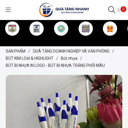
0
TRANG CHỦ
GIỚI THIỆU
SẢN PHẨM
TIN TỨC
KINH NGHIỆM
QUÀ TẶNG
SẢN PHẨM
/
QUÀ TẶNG DOANH NGHIỆP VÀ VĂN PHÒNG
/
BÚT KIM LOẠI & HIGHLIGHT
/
Bút nhựa
/
BÚT BI NHỰA IN LOGO - BÚT BI NHỰA TRẮNG PHỐI MÀU