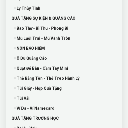
• Ly Thủy Tinh
QUÀ TẶNG SỰ KIỆN & QUẢNG CÁO
• Bao Thư - Bì Thư - Phong Bì
• Mũ Lưỡi Trai - Mũ Vành Tròn
• NÓN BẢO HIỂM
• Ô Dù Quảng Cáo
• Quạt Để Bàn - Cầm Tay Mini
• Thẻ Bảng Tên - Thẻ Treo Hành Lý
• Túi Giấy - Hộp Quà Tặng
• Túi Vải
• Ví Da - Ví Namecard
QUÀ TẶNG TRƯỜNG HỌC