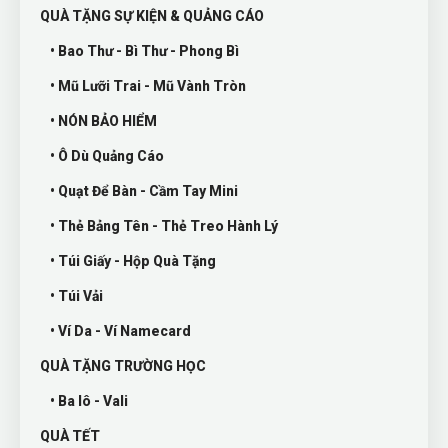
QUÀ TẶNG SỰ KIỆN & QUẢNG CÁO
• Bao Thư - Bì Thư - Phong Bì
• Mũ Lưỡi Trai - Mũ Vành Tròn
• NÓN BẢO HIỂM
• Ô Dù Quảng Cáo
• Quạt Để Bàn - Cầm Tay Mini
• Thẻ Bảng Tên - Thẻ Treo Hành Lý
• Túi Giấy - Hộp Quà Tặng
• Túi Vải
• Ví Da - Ví Namecard
QUÀ TẶNG TRƯỜNG HỌC
• Ba lô - Vali
QUÀ TẾT