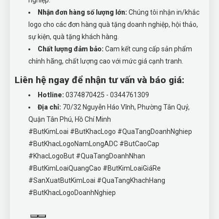
nghiệp.
Nhận đơn hàng số lượng lớn:
Chúng tôi nhận in/khắc
logo cho các đơn hàng quà tặng doanh nghiệp, hội thảo,
sự kiện, quà tặng khách hàng.
Chất lượng đảm bảo:
Cam kết cung cấp sản phẩm
chính hãng, chất lượng cao với mức giá cạnh tranh.
Liên hệ ngay để nhận tư vấn và báo giá:
Hotline:
0374870425 - 0344761309
Địa chỉ:
70/32 Nguyễn Háo Vĩnh, Phường Tân Quý,
Quận Tân Phú, Hồ Chí Minh
#ButKimLoai #ButKhacLogo #QuaTangDoanhNghiep
#ButKhacLogoNamLongADC #ButCaoCap
#KhacLogoBut #QuaTangDoanhNhan
#ButKimLoaiQuangCao #ButKimLoaiGiáRe
#SanXuatButKimLoai #QuaTangKhachHang
#ButKhacLogoDoanhNghiep