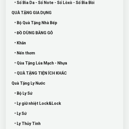
• Sổ Bìa Da - Sổ Note - Sổ Lòxò - Sổ Bìa Bồi
QUÀ TẶNG GIA DỤNG
• Bộ Quà Tặng Nhà Bếp
• ĐỒ DÙNG BẰNG GỖ
• Khăn
• Nến thơm
• Qùa Tặng Lúa Mạch - Nhựa
• QUÀ TẶNG TIỆN ÍCH KHÁC
Quà Tặng Ly Nước
• Bộ Ly Sứ
• Ly giữ nhiệt Lock&Lock
• Ly Sứ
• Ly Thủy Tinh