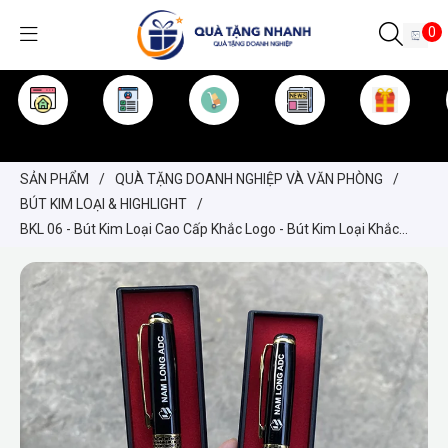
0
TRANG CHỦ
GIỚI THIỆU
SẢN PHẨM
TIN TỨC
KINH NGHIỆM
QUÀ TẶNG
SẢN PHẨM
/
QUÀ TẶNG DOANH NGHIỆP VÀ VĂN PHÒNG
/
BÚT KIM LOẠI & HIGHLIGHT
/
BKL 06 - Bút Kim Loại Cao Cấp Khắc Logo - Bút Kim Loại Khắc
Logo Nam Long ADC