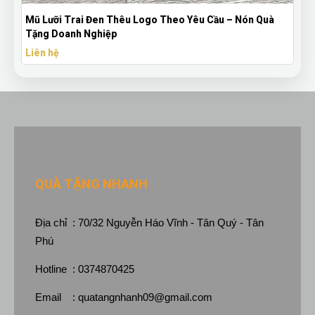
Mũ Lưỡi Trai Đen Thêu Logo Theo Yêu Cầu – Nón Quà
Tặng Doanh Nghiệp
Liên hệ
QUÀ TẶNG NHANH
Địa chỉ : 70/32 Nguyễn Háo Vĩnh - Tân Quý - Tân
Phú
Hotline : 0374870425
Email :
quatangnhanh09@gmail.com