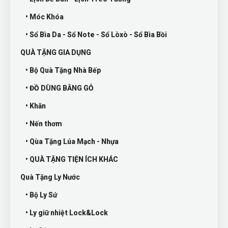
• Móc Khóa
• Sổ Bìa Da - Sổ Note - Sổ Lòxò - Sổ Bìa Bồi
QUÀ TẶNG GIA DỤNG
• Bộ Quà Tặng Nhà Bếp
• ĐỒ DÙNG BẰNG GỖ
• Khăn
• Nến thơm
• Qùa Tặng Lúa Mạch - Nhựa
• QUÀ TẶNG TIỆN ÍCH KHÁC
Quà Tặng Ly Nước
• Bộ Ly Sứ
• Ly giữ nhiệt Lock&Lock