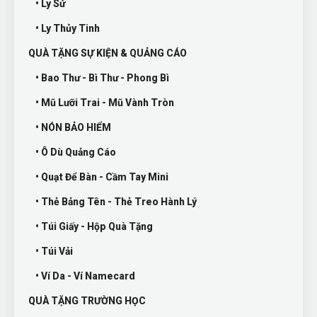
• Ly Sứ
• Ly Thủy Tinh
QUÀ TẶNG SỰ KIỆN & QUẢNG CÁO
• Bao Thư - Bì Thư - Phong Bì
• Mũ Lưỡi Trai - Mũ Vành Tròn
• NÓN BẢO HIỂM
• Ô Dù Quảng Cáo
• Quạt Để Bàn - Cầm Tay Mini
• Thẻ Bảng Tên - Thẻ Treo Hành Lý
• Túi Giấy - Hộp Quà Tặng
• Túi Vải
• Ví Da - Ví Namecard
QUÀ TẶNG TRƯỜNG HỌC