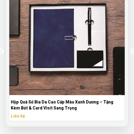
p Quà Sổ Bìa Da Cao Cấp Màu Xanh Dương – Tặng
Bộ Quà 
m Bút & Card Visit Sang Trọng
Tay Và B
ên hệ
Liên hệ