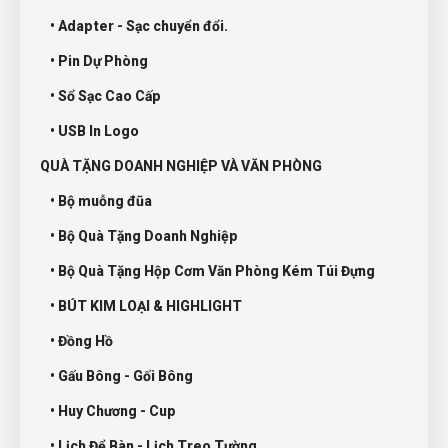
• Adapter - Sạc chuyển đổi.
• Pin Dự Phòng
• Sổ Sạc Cao Cấp
• USB In Logo
QUÀ TẶNG DOANH NGHIỆP VÀ VĂN PHÒNG
• Bộ muỗng đũa
• Bộ Quà Tặng Doanh Nghiệp
• Bộ Quà Tặng Hộp Cơm Văn Phòng Kém Túi Đựng
• BÚT KIM LOẠI & HIGHLIGHT
• Đồng Hồ
• Gấu Bông - Gối Bông
• Huy Chương - Cup
• Lịch Để Bàn - Lịch Treo Tường