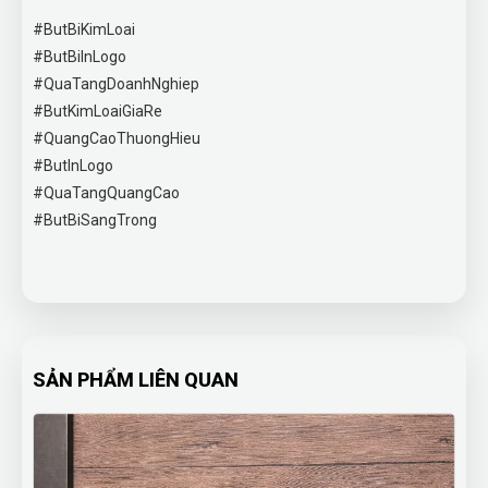
#ButBiKimLoai
#ButBiInLogo
#QuaTangDoanhNghiep
#ButKimLoaiGiaRe
#QuangCaoThuongHieu
#ButInLogo
#QuaTangQuangCao
#ButBiSangTrong
SẢN PHẨM LIÊN QUAN