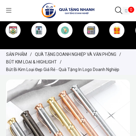
0
TRANG CHỦ
GIỚI THIỆU
SẢN PHẨM
TIN TỨC
KINH NGHIỆM
QUÀ TẶNG
SẢN PHẨM
/
QUÀ TẶNG DOANH NGHIỆP VÀ VĂN PHÒNG
/
BÚT KIM LOẠI & HIGHLIGHT
/
Bút Bi Kim Loại Đẹp Giá Rẻ - Quà Tặng In Logo Doanh Nghiệp