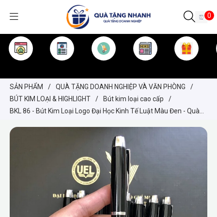
0
TRANG CHỦ
GIỚI THIỆU
SẢN PHẨM
TIN TỨC
KINH NGHIỆM
QUÀ TẶNG
SẢN PHẨM
/
QUÀ TẶNG DOANH NGHIỆP VÀ VĂN PHÒNG
/
BÚT KIM LOẠI & HIGHLIGHT
/
Bút kim loại cao cấp
/
BKL 86 - Bút Kim Loại Logo Đại Học Kinh Tế Luật Màu Đen - Quà
Tặng Cao Cấp