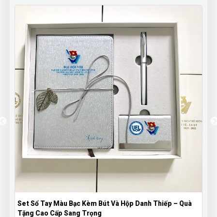
 Màu Bạc Kèm Bút Và Hộp Danh Thiếp – Quà
Bút Bi Kim Loại 
Cấp Sang Trọng
Năng