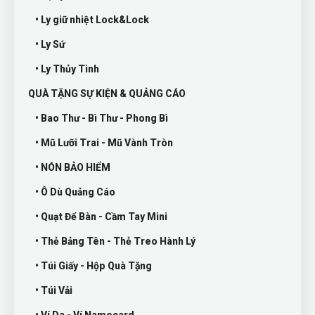
• Ly giữ nhiệt Lock&Lock
• Ly Sứ
• Ly Thủy Tinh
QUÀ TẶNG SỰ KIỆN & QUẢNG CÁO
• Bao Thư - Bì Thư - Phong Bì
• Mũ Lưỡi Trai - Mũ Vành Tròn
• NÓN BẢO HIỂM
• Ô Dù Quảng Cáo
• Quạt Để Bàn - Cầm Tay Mini
• Thẻ Bảng Tên - Thẻ Treo Hành Lý
• Túi Giấy - Hộp Quà Tặng
• Túi Vải