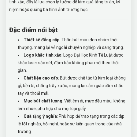
tinh xảo, đây là lựa chọn lý tưởng để làm quà tặng tri ân, kỷ
niệm hoặc quảng bá hình ảnh trường học.
Đặc điểm nổi bật
Thiết kế đẳng cấp
: Thân bút màu đen nhám thời
thượng, mang lại vẻ ngoài chuyên nghiệp và sang trọng.
Logo khắc tinh xảo
: Logo Đại Học Kinh Tế Luật được
khắc laser sắc nét, đảm bảo không phai mờ theo thời
gian.
Chất liệu cao cấp
: Bút được chế tác từ kim loại không
gỉ, bền bỉ, chống trầy xước, mang lại cảm giác cầm chắc
tay và thoải mái.
Mực bút chất lượng
: Viết êm ái, mực đều màu, không
lem nhòe, phù hợp cho mọi loại giấy.
Quà tặng ý nghĩa
: Phù hợp để trao tặng trong các dịp
lễ tốt nghiệp, hội nghị, hoặc sự kiện quan trọng của nhà
trường.