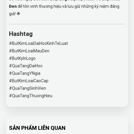
Đen
để tôn vinh thương hiệu và lưu giữ những kỷ niệm đáng
giá! 🌟
Hashtag
#ButKimLoaiDaiHocKinhTeLuat
#ButKimLoaiMauDen
#ButKyInLogo
#QuaTangDaiHoc
#QuaTangYNgia
#ButKimLoaiCaoCap
#QuaTangSinhVien
#QuaTangThuongHieu
SẢN PHẨM LIÊN QUAN