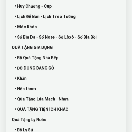
• Huy Chương - Cup
• Lịch Để Bàn - Lịch Treo Tường
• Móc Khóa
• Sổ Bìa Da - Sổ Note - Sổ Lòxò - Sổ Bìa Bồi
QUÀ TẶNG GIA DỤNG
• Bộ Quà Tặng Nhà Bếp
• ĐỒ DÙNG BẰNG GỖ
• Khăn
• Nến thơm
• Qùa Tặng Lúa Mạch - Nhựa
• QUÀ TẶNG TIỆN ÍCH KHÁC
Quà Tặng Ly Nước
• Bộ Ly Sứ