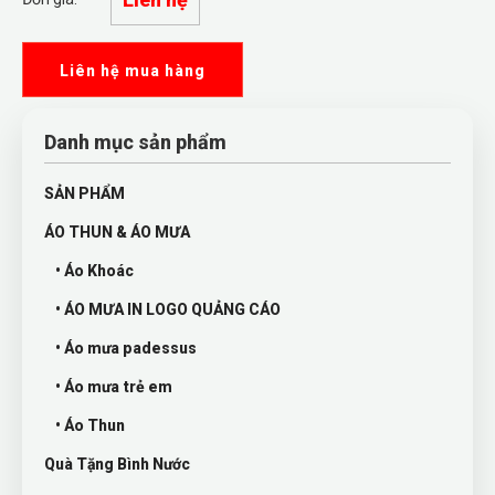
Liên hệ mua hàng
Danh mục sản phẩm
SẢN PHẨM
ÁO THUN & ÁO MƯA
• Áo Khoác
• ÁO MƯA IN LOGO QUẢNG CÁO
• Áo mưa padessus
• Áo mưa trẻ em
• Áo Thun
Quà Tặng Bình Nước