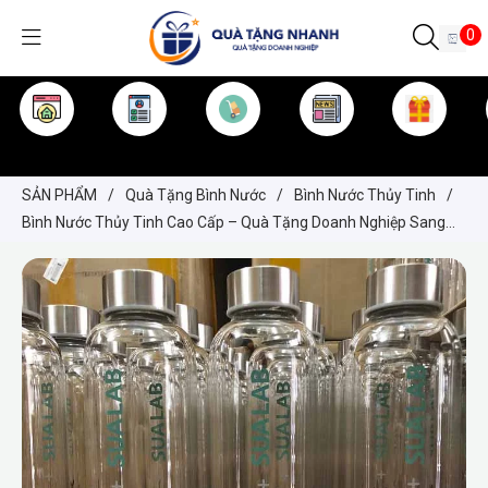
0
TRANG CHỦ
GIỚI THIỆU
SẢN PHẨM
TIN TỨC
KINH NGHIỆM
QUÀ TẶNG
SẢN PHẨM
/
Quà Tặng Bình Nước
/
Bình Nước Thủy Tinh
/
Bình Nước Thủy Tinh Cao Cấp – Quà Tặng Doanh Nghiệp Sang
Trọng & Bền Đẹp