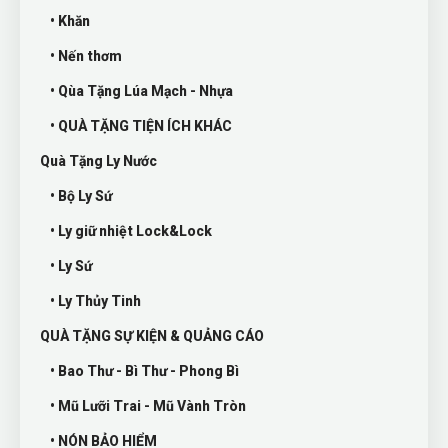
• Khăn
• Nến thơm
• Qùa Tặng Lúa Mạch - Nhựa
• QUÀ TẶNG TIỆN ÍCH KHÁC
Quà Tặng Ly Nước
• Bộ Ly Sứ
• Ly giữ nhiệt Lock&Lock
• Ly Sứ
• Ly Thủy Tinh
QUÀ TẶNG SỰ KIỆN & QUẢNG CÁO
• Bao Thư - Bì Thư - Phong Bì
• Mũ Lưỡi Trai - Mũ Vành Tròn
• NÓN BẢO HIỂM