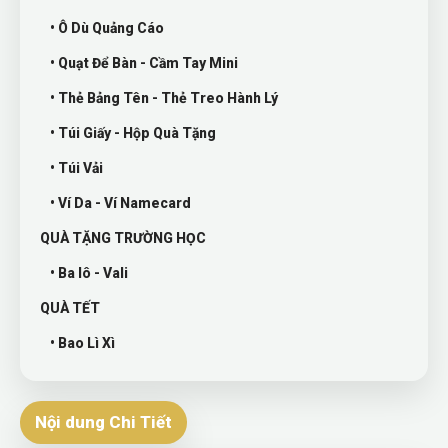
• Ô Dù Quảng Cáo
• Quạt Để Bàn - Cầm Tay Mini
• Thẻ Bảng Tên - Thẻ Treo Hành Lý
• Túi Giấy - Hộp Quà Tặng
• Túi Vải
• Ví Da - Ví Namecard
QUÀ TẶNG TRƯỜNG HỌC
• Ba lô - Vali
QUÀ TẾT
• Bao Lì Xì
Nội dung Chi Tiết