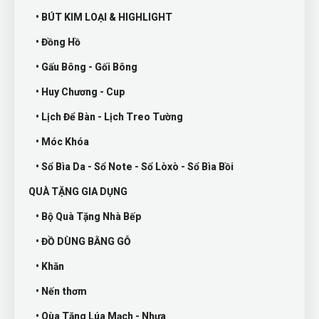
• BÚT KIM LOẠI & HIGHLIGHT
• Đồng Hồ
• Gấu Bông - Gối Bông
• Huy Chương - Cup
• Lịch Để Bàn - Lịch Treo Tường
• Móc Khóa
• Sổ Bìa Da - Sổ Note - Sổ Lòxò - Sổ Bìa Bồi
QUÀ TẶNG GIA DỤNG
• Bộ Quà Tặng Nhà Bếp
• ĐỒ DÙNG BẰNG GỖ
• Khăn
• Nến thơm
• Qùa Tặng Lúa Mạch - Nhựa