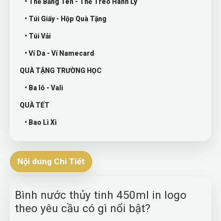
• Thẻ Bảng Tên - Thẻ Treo Hành Lý
• Túi Giấy - Hộp Quà Tặng
• Túi Vải
• Ví Da - Ví Namecard
QUÀ TẶNG TRƯỜNG HỌC
• Ba lô - Vali
QUÀ TẾT
• Bao Lì Xì
Nội dung Chi Tiết
Bình nước thủy tinh 450ml in logo
theo yêu cầu có gì nổi bật?