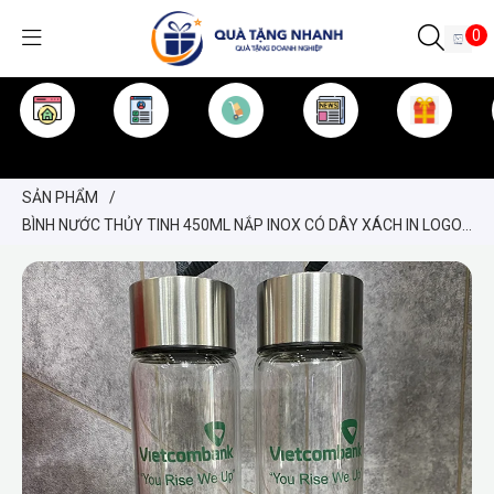
0
TRANG CHỦ
GIỚI THIỆU
SẢN PHẨM
TIN TỨC
KINH NGHIỆM
QUÀ TẶNG
SẢN PHẨM
/
BÌNH NƯỚC THỦY TINH 450ML NẮP INOX CÓ DÂY XÁCH IN LOGO
THEO YÊU CẦU