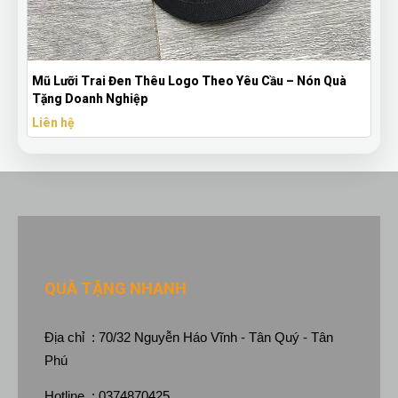
Mũ Lưỡi Trai Đen Thêu Logo Theo Yêu Cầu – Nón Quà
Tặng Doanh Nghiệp
Liên hệ
QUÀ TẶNG NHANH
Địa chỉ : 70/32 Nguyễn Háo Vĩnh - Tân Quý - Tân
Phú
Hotline : 0374870425