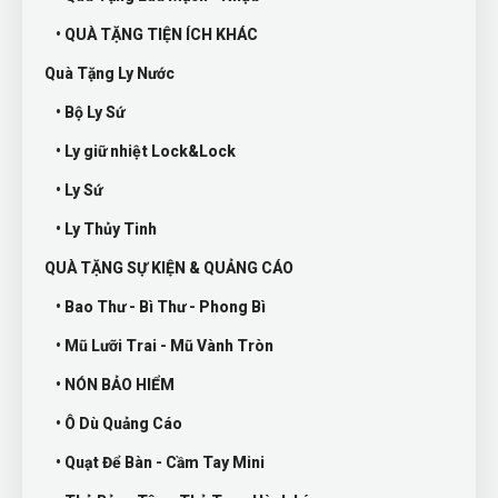
• QUÀ TẶNG TIỆN ÍCH KHÁC
Quà Tặng Ly Nước
• Bộ Ly Sứ
• Ly giữ nhiệt Lock&Lock
• Ly Sứ
• Ly Thủy Tinh
QUÀ TẶNG SỰ KIỆN & QUẢNG CÁO
• Bao Thư - Bì Thư - Phong Bì
• Mũ Lưỡi Trai - Mũ Vành Tròn
• NÓN BẢO HIỂM
• Ô Dù Quảng Cáo
• Quạt Để Bàn - Cầm Tay Mini