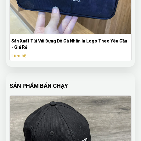
Nhân In Logo Theo Yêu Cầu
Balo Vải Basic Nhiều Màu – Balo Thờ
Làm
Liên hệ
SẢN PHẨM BÁN CHẠY