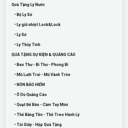
Quà Tặng Ly Nước
• Bộ Ly Sứ
• Ly giữ nhiệt Lock&Lock
• Ly Sứ
• Ly Thủy Tinh
QUÀ TẶNG SỰ KIỆN & QUẢNG CÁO
• Bao Thư - Bì Thư - Phong Bì
• Mũ Lưỡi Trai - Mũ Vành Tròn
• NÓN BẢO HIỂM
• Ô Dù Quảng Cáo
• Quạt Để Bàn - Cầm Tay Mini
• Thẻ Bảng Tên - Thẻ Treo Hành Lý
• Túi Giấy - Hộp Quà Tặng