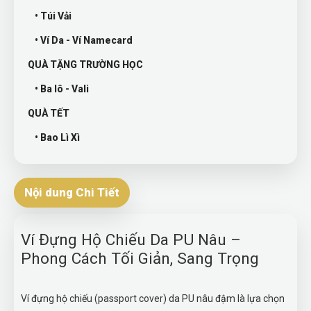
• Túi Vải
• Ví Da - Ví Namecard
QUÀ TẶNG TRƯỜNG HỌC
• Ba lô - Vali
QUÀ TẾT
• Bao Lì Xì
Nội dung Chi Tiết
Ví Đựng Hộ Chiếu Da PU Nâu –
Phong Cách Tối Giản, Sang Trọng
Ví đựng hộ chiếu (passport cover) da PU nâu đậm là lựa chọn