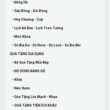
• Đồng Hồ
• Gấu Bông - Gối Bông
• Huy Chương - Cup
• Lịch Để Bàn - Lịch Treo Tường
• Móc Khóa
• Sổ Bìa Da - Sổ Note - Sổ Lòxò - Sổ Bìa Bồi
QUÀ TẶNG GIA DỤNG
• Bộ Quà Tặng Nhà Bếp
• ĐỒ DÙNG BẰNG GỖ
• Khăn
• Nến thơm
• Qùa Tặng Lúa Mạch - Nhựa
• QUÀ TẶNG TIỆN ÍCH KHÁC