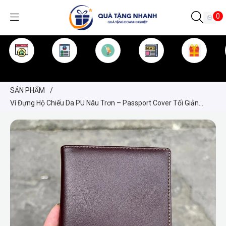
0
TRANG CHỦ
GIỚI THIỆU
SẢN PHẨM
TIN TỨC
KINH NGHIỆM
QUÀ TẶNG
SẢN PHẨM
/
Ví Đựng Hộ Chiếu Da PU Nâu Trơn – Passport Cover Tối Giản
Sang Trọng