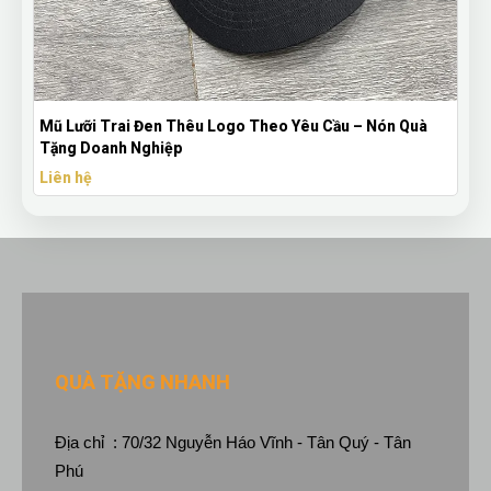
ầu – Nón Quà
Bút Bi Mực Gel Thiên Long Có Nắp Đậy - Bút Bi 
Theo Yêu Cầu
Liên hệ
QUÀ TẶNG NHANH
Địa chỉ : 70/32 Nguyễn Háo Vĩnh - Tân Quý - Tân
Phú