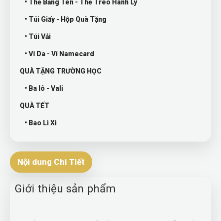
• Thẻ Bảng Tên - Thẻ Treo Hành Lý
• Túi Giấy - Hộp Quà Tặng
• Túi Vải
• Ví Da - Ví Namecard
QUÀ TẶNG TRƯỜNG HỌC
• Ba lô - Vali
QUÀ TẾT
• Bao Lì Xì
Nội dung Chi Tiết
Giới thiệu sản phẩm