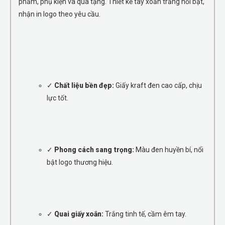
phẩm, phụ kiện và quà tặng. Thiết kế tay xoắn trắng nổi bật,
nhận in logo theo yêu cầu.
✓
Chất liệu bền đẹp:
Giấy kraft đen cao cấp, chịu
lực tốt.
✓
Phong cách sang trọng:
Màu đen huyền bí, nổi
bật logo thương hiệu.
✓
Quai giấy xoắn:
Trắng tinh tế, cầm êm tay.