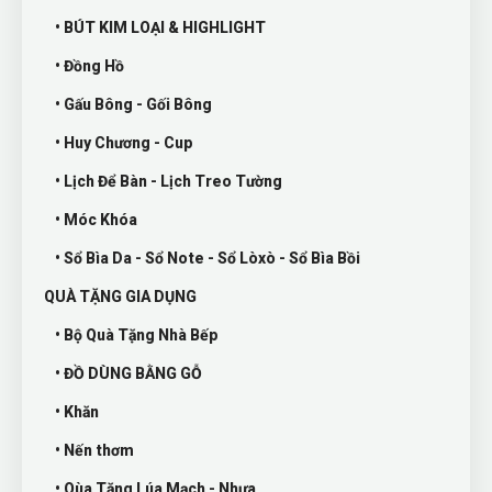
• BÚT KIM LOẠI & HIGHLIGHT
• Đồng Hồ
• Gấu Bông - Gối Bông
• Huy Chương - Cup
• Lịch Để Bàn - Lịch Treo Tường
• Móc Khóa
• Sổ Bìa Da - Sổ Note - Sổ Lòxò - Sổ Bìa Bồi
QUÀ TẶNG GIA DỤNG
• Bộ Quà Tặng Nhà Bếp
• ĐỒ DÙNG BẰNG GỖ
• Khăn
• Nến thơm
• Qùa Tặng Lúa Mạch - Nhựa