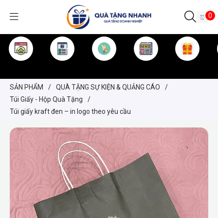
0
TRANG CHỦ
GIỚI THIỆU
SẢN PHẨM
TIN TỨC
KINH NGHIỆM
QUÀ TẶNG
SẢN PHẨM
/
QUÀ TẶNG SỰ KIỆN & QUẢNG CÁO
/
Túi Giấy - Hộp Quà Tặng
/
Túi giấy kraft đen – in logo theo yêu cầu