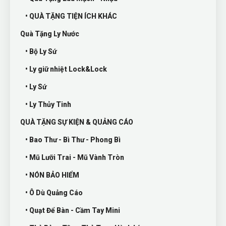
• QUÀ TẶNG TIỆN ÍCH KHÁC
Quà Tặng Ly Nước
• Bộ Ly Sứ
• Ly giữ nhiệt Lock&Lock
• Ly Sứ
• Ly Thủy Tinh
QUÀ TẶNG SỰ KIỆN & QUẢNG CÁO
• Bao Thư - Bì Thư - Phong Bì
• Mũ Lưỡi Trai - Mũ Vành Tròn
• NÓN BẢO HIỂM
• Ô Dù Quảng Cáo
• Quạt Để Bàn - Cầm Tay Mini