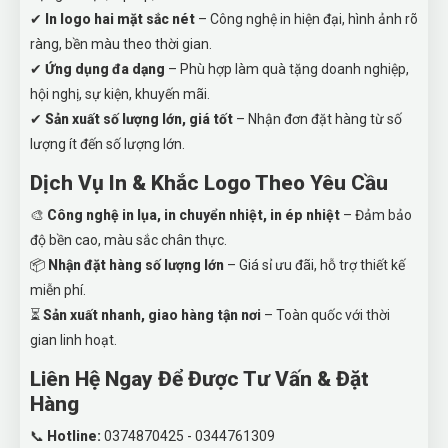
✔
In logo hai mặt sắc nét
– Công nghệ in hiện đại, hình ảnh rõ
ràng, bền màu theo thời gian.
✔
Ứng dụng đa dạng
– Phù hợp làm quà tặng doanh nghiệp,
hội nghị, sự kiện, khuyến mãi.
✔
Sản xuất số lượng lớn, giá tốt
– Nhận đơn đặt hàng từ số
lượng ít đến số lượng lớn.
Dịch Vụ In & Khắc Logo Theo Yêu Cầu
🎨
Công nghệ in lụa, in chuyển nhiệt, in ép nhiệt
– Đảm bảo
độ bền cao, màu sắc chân thực.
📦
Nhận đặt hàng số lượng lớn
– Giá sỉ ưu đãi, hỗ trợ thiết kế
miễn phí.
⏳
Sản xuất nhanh, giao hàng tận nơi
– Toàn quốc với thời
gian linh hoạt.
Liên Hệ Ngay Để Được Tư Vấn & Đặt
Hàng
📞
Hotline:
0374870425 - 0344761309