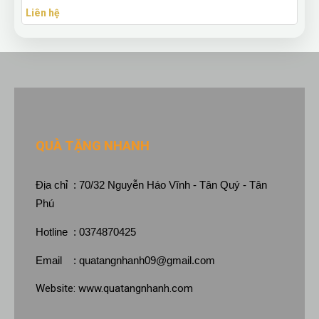
Liên hệ
QUÀ TẶNG NHANH
Địa chỉ : 70/32 Nguyễn Háo Vĩnh - Tân Quý - Tân
Phú
Hotline : 0374870425
Email :
quatangnhanh09@gmail.com
Website:
www.quatangnhanh.com