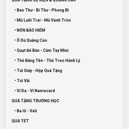
QUÀ TẶNG SỰ KIỆN & QUẢNG CÁO
• Bao Thư - Bì Thư - Phong Bì
• Mũ Lưỡi Trai - Mũ Vành Tròn
• NÓN BẢO HIỂM
• Ô Dù Quảng Cáo
• Quạt Để Bàn - Cầm Tay Mini
• Thẻ Bảng Tên - Thẻ Treo Hành Lý
• Túi Giấy - Hộp Quà Tặng
• Túi Vải
• Ví Da - Ví Namecard
QUÀ TẶNG TRƯỜNG HỌC
• Ba lô - Vali
QUÀ TẾT