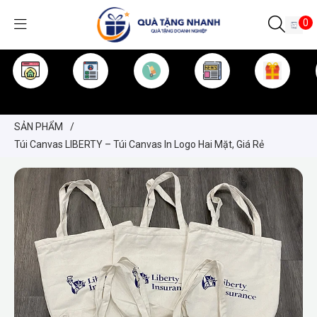
0
TRANG CHỦ
GIỚI THIỆU
SẢN PHẨM
TIN TỨC
KINH NGHIỆM
QUÀ TẶNG
SẢN PHẨM
/
Túi Canvas LIBERTY – Túi Canvas In Logo Hai Mặt, Giá Rẻ