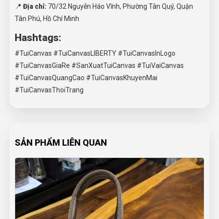
📍
Địa chỉ:
70/32 Nguyễn Háo Vĩnh, Phường Tân Quý, Quận
Tân Phú, Hồ Chí Minh
Hashtags:
#TuiCanvas #TuiCanvasLIBERTY #TuiCanvasInLogo
#TuiCanvasGiaRe #SanXuatTuiCanvas #TuiVaiCanvas
#TuiCanvasQuangCao #TuiCanvasKhuyenMai
#TuiCanvasThoiTrang
SẢN PHẨM LIÊN QUAN