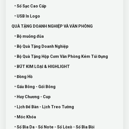
• Sổ Sạc Cao Cấp
• USB In Logo
QUÀ TẶNG DOANH NGHIỆP VÀ VĂN PHÒNG
• Bộ muỗng đũa
• Bộ Quà Tặng Doanh Nghiệp
• Bộ Quà Tặng Hộp Cơm Văn Phòng Kém Túi Đựng
• BÚT KIM LOẠI & HIGHLIGHT
• Đồng Hồ
• Gấu Bông - Gối Bông
• Huy Chương - Cup
• Lịch Để Bàn - Lịch Treo Tường
• Móc Khóa
• Sổ Bìa Da - Sổ Note - Sổ Lòxò - Sổ Bìa Bồi