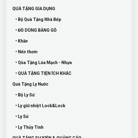
QUÀ TẶNG GIA DỤNG
• Bộ Quà Tặng Nhà Bếp
• ĐỒ DÙNG BẰNG GỖ
• Khăn
• Nến thơm
• Qùa Tặng Lúa Mạch - Nhựa
• QUÀ TẶNG TIỆN ÍCH KHÁC
Quà Tặng Ly Nước
• Bộ Ly Sứ
• Ly giữ nhiệt Lock&Lock
• Ly Sứ
• Ly Thủy Tinh