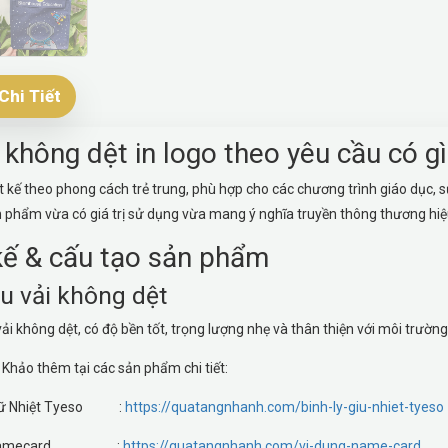
Chi Tiết
i không dệt in logo theo yêu cầu có gì
t kế theo phong cách trẻ trung, phù hợp cho các chương trình giáo dục, s
n phẩm vừa có giá trị sử dụng vừa mang ý nghĩa truyền thông thương hiệ
kế & cấu tạo sản phẩm
ệu vải không dệt
vải không dệt, có độ bền tốt, trọng lượng nhẹ và thân thiện với môi trườ
hảo thêm tại các sản phẩm chi tiết:
 Giữ Nhiệt Tyeso :
https://quatangnhanh.com/binh-ly-giu-nhiet-tyeso
 Ví Namecard :
https://quatangnhanh.com/vi-dung-name-card