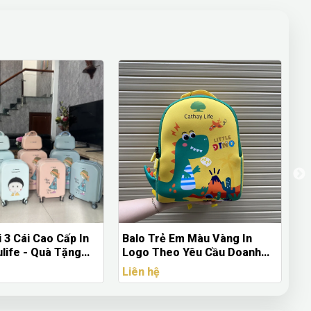
Em Màu Vàng In
Balo Thiết Kế Theo Yêu Cầu –
Bì
 Yêu Cầu Doanh
Balo Quà Tặng Doanh Nghiệp
– 
Quà Tặng Giáo Dục
In Logo
D
Liên hệ
Li