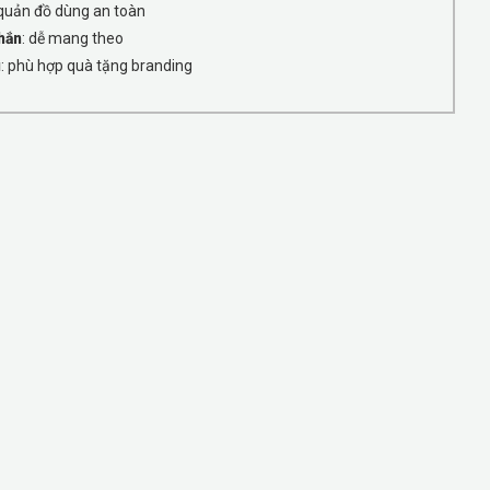
 quản đồ dùng an toàn
hắn
: dễ mang theo
u
: phù hợp quà tặng branding