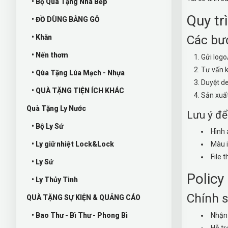
• Bộ Quà Tặng Nhà Bếp
Quy tr
• ĐỒ DÙNG BẰNG GỖ
Các bư
• Khăn
• Nến thơm
Gửi logo
Tư vấn k
• Qùa Tặng Lúa Mạch - Nhựa
Duyệt de
• QUÀ TẶNG TIỆN ÍCH KHÁC
Sản xuất
Quà Tặng Ly Nước
Lưu ý để
• Bộ Ly Sứ
Hình ả
• Ly giữ nhiệt Lock&Lock
Màu i
File 
• Ly Sứ
Policy
• Ly Thủy Tinh
Chính 
QUÀ TẶNG SỰ KIỆN & QUẢNG CÁO
• Bao Thư - Bì Thư - Phong Bì
Nhậ
Hỗ tr