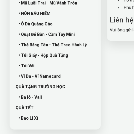
• Mũ Lưỡi Trai - Mũ Vành Tròn
Phù h
• NÓN BẢO HIỂM
Liên hệ
• Ô Dù Quảng Cáo
Vui lòng gửi 
• Quạt Để Bàn - Cầm Tay Mini
• Thẻ Bảng Tên - Thẻ Treo Hành Lý
• Túi Giấy - Hộp Quà Tặng
• Túi Vải
• Ví Da - Ví Namecard
QUÀ TẶNG TRƯỜNG HỌC
• Ba lô - Vali
QUÀ TẾT
• Bao Lì Xì