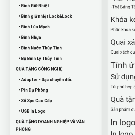
• Bình Giữ Nhiệt
-Thẻ Bảng Tê
• Bình giữ nhiệt Lock&Lock
Khóa ké
• Bình Lúa Mạch
Phần khóa ké
• Bình Nhựa
Quai x
• Bình Nước Thủy Tinh
Quai xách đư
• Bộ Bình Ly Thủy Tinh
Tính ứ
QUÀ TẶNG CÔNG NGHỆ
Sử dụn
• Adapter - Sạc chuyển đổi.
Túi phù hợp 
• Pin Dự Phòng
Quà tặn
• Sổ Sạc Cao Cấp
Sản phẩm đượ
• USB In Logo
In log
QUÀ TẶNG DOANH NGHIỆP VÀ VĂN
PHÒNG
In logo 