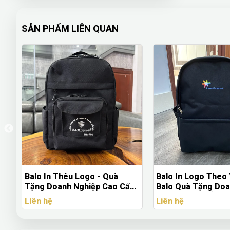
SẢN PHẨM LIÊN QUAN
Balo In Logo Theo Yêu Cầu –
MÓC KHÓA MICA I
p,
Balo Quà Tặng Doanh Nghiệp
THEO CẦU - XƯỞN
Thiết Kế & In Ấn Theo Nhận
XUẤT MÓC KHÓA
Liên hệ
Liên hệ
Diện Thương Hiệu