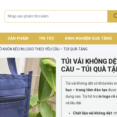
SẢN PHẨM
TIN TỨC
KINH NGHIỆM QUÀ TẶNG
CÓ KHÓA KÉO IN LOGO THEO YÊU CẦU – TÚI QUÀ TẶNG
TÚI VẢI KHÔNG DỆ
CẦU – TÚI QUÀ T
Túi vải không dệt có khóa kéo i
học – trung tâm đào tạo
được 
dụng cao. Túi hỗ trợ
in logo rõ 
và lâu dài.
Chất liệu vải không dệt
: n