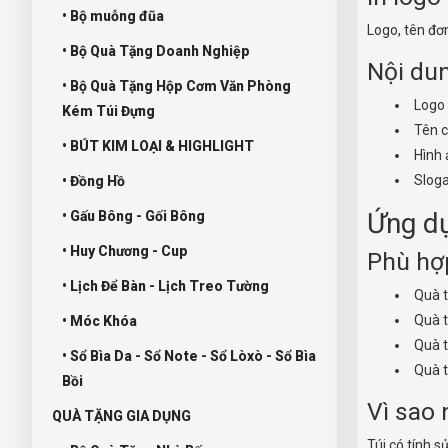
• Bộ muỗng đũa
Logo, tên đơ
• Bộ Quà Tặng Doanh Nghiệp
Nội dun
• Bộ Quà Tặng Hộp Cơm Văn Phòng
Logo 
Kém Túi Đựng
Tên c
• BÚT KIM LOẠI & HIGHLIGHT
Hình 
Sloga
• Đồng Hồ
Ứng d
• Gấu Bông - Gối Bông
• Huy Chương - Cup
Phù hợ
• Lịch Để Bàn - Lịch Treo Tường
Quà t
Quà t
• Móc Khóa
Quà t
• Sổ Bìa Da - Sổ Note - Sổ Lòxò - Sổ Bìa
Quà t
Bồi
Vì sao 
QUÀ TẶNG GIA DỤNG
Túi có tính 