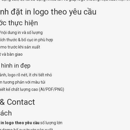
ình đặt in logo theo yêu cầu
ớc thực hiện
/nội dung in và số lượng
ích thước & bố cục in phù hợp
mo trước khi sản xuất
 và bàn giao
 hình in đẹp
nh, logo rõ nét, ít chi tiết nhỏ
n tương phản với màu túi
thiết kế chất lượng cao (AI/PDF/PNG)
 & Contact
sách
n
in logo theo yêu cầu
số lượng lớn
ợ demo bố cục trước sản xuất