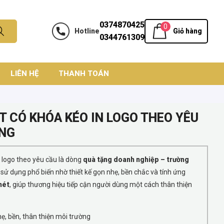
0374870425
0
Hotline
Giỏ hàng
0344761309
LIÊN HỆ
THANH TOÁN
T CÓ KHÓA KÉO IN LOGO THEO YÊU
ẶNG
n logo theo yêu cầu là dòng
quà tặng doanh nghiệp – trường
sử dụng phổ biến nhờ thiết kế gọn nhẹ, bền chắc và tính ứng
nét
, giúp thương hiệu tiếp cận người dùng một cách thân thiện
hẹ, bền, thân thiện môi trường