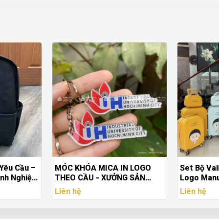
N LOGO
Set Bộ Vali 3 Cái Cao Cấp In
Balo Trẻ 
G SẢN
Logo Manulife - Quà Tặng
Logo Theo
Doanh Nghiệp Giá Rẻ
Nghiệp – 
Liên hệ
Liên hệ