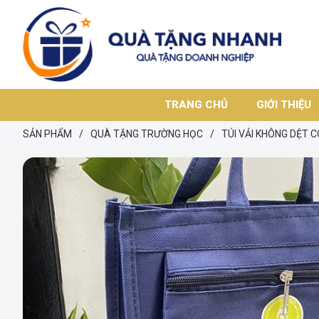
TRANG CHỦ
GIỚI THIỆU
SẢN PHẨM
/
QUÀ TẶNG TRƯỜNG HỌC
/
TÚI VẢI KHÔNG DỆT 