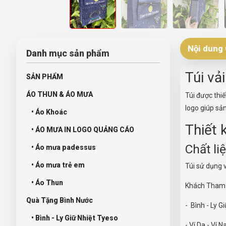
Nội dung 
Danh mục sản phẩm
Túi vả
SẢN PHẨM
ÁO THUN & ÁO MƯA
Túi được thiế
logo giúp sả
• Áo Khoác
Thiết 
• ÁO MƯA IN LOGO QUẢNG CÁO
Chất li
• Áo mưa padessus
• Áo mưa trẻ em
Túi sử dụng 
• Áo Thun
Khách Tham K
Quà Tặng Bình Nước
- Bình - Ly
• Bình - Ly Giữ Nhiệt Tyeso
- Ví Da -