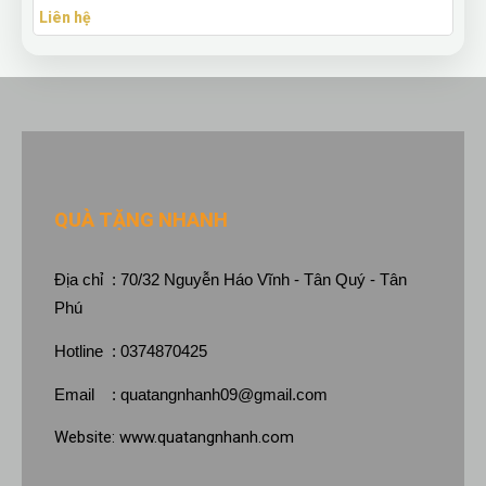
Liên hệ
QUÀ TẶNG NHANH
Địa chỉ : 70/32 Nguyễn Háo Vĩnh - Tân Quý - Tân
Phú
Hotline : 0374870425
Email :
quatangnhanh09@gmail.com
Website:
www.quatangnhanh.com