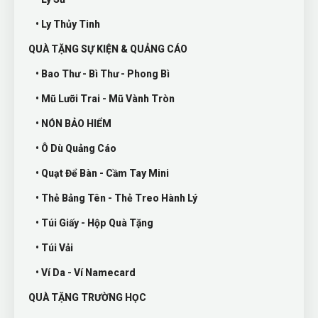
• Ly Thủy Tinh
QUÀ TẶNG SỰ KIỆN & QUẢNG CÁO
• Bao Thư - Bì Thư - Phong Bì
• Mũ Lưỡi Trai - Mũ Vành Tròn
• NÓN BẢO HIỂM
• Ô Dù Quảng Cáo
• Quạt Để Bàn - Cầm Tay Mini
• Thẻ Bảng Tên - Thẻ Treo Hành Lý
• Túi Giấy - Hộp Quà Tặng
• Túi Vải
• Ví Da - Ví Namecard
QUÀ TẶNG TRƯỜNG HỌC