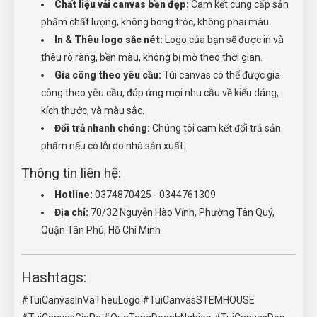
Chất liệu vải canvas bền đẹp:
Cam kết cung cấp sản
phẩm chất lượng, không bong tróc, không phai màu.
In & Thêu logo sắc nét:
Logo của bạn sẽ được in và
thêu rõ ràng, bền màu, không bị mờ theo thời gian.
Gia công theo yêu cầu:
Túi canvas có thể được gia
công theo yêu cầu, đáp ứng mọi nhu cầu về kiểu dáng,
kích thước, và màu sắc.
Đổi trả nhanh chóng:
Chúng tôi cam kết đổi trả sản
phẩm nếu có lỗi do nhà sản xuất.
Thông tin liên hệ:
Hotline:
0374870425 - 0344761309
Địa chỉ:
70/32 Nguyễn Hào Vĩnh, Phường Tân Quý,
Quận Tân Phú, Hồ Chí Minh
Hashtags:
#TuiCanvasInVaTheuLogo #TuiCanvasSTEMHOUSE