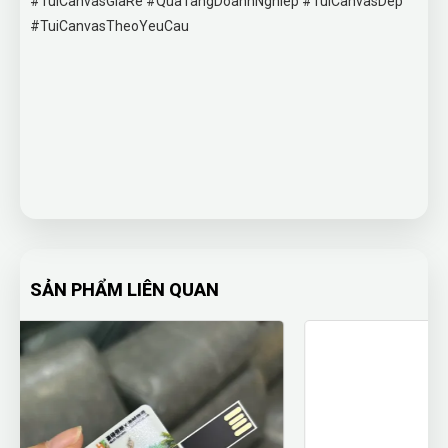
#TuiCanvasGiaRe #QuaTangDoanhNghiep #TuiCanvasDep
#TuiCanvasTheoYeuCau
SẢN PHẨM LIÊN QUAN