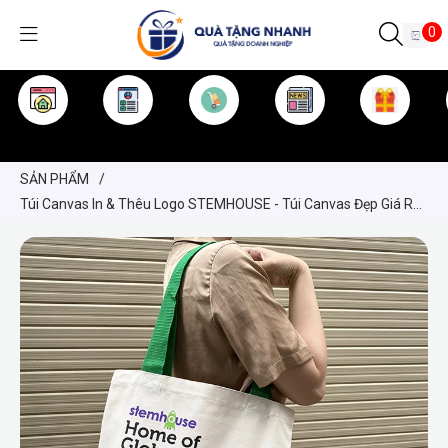
0
TRANG CHỦ
GIỚI THIỆU
SẢN PHẨM
TIN TỨC
KINH NGHIỆM
QUÀ TẶNG
SẢN PHẨM
/
Túi Canvas In & Thêu Logo STEMHOUSE - Túi Canvas Đẹp Giá Rẻ-
In & Thêu Logo Theo Yêu Cầu