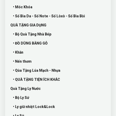
• Móc Khóa
• Sổ Bìa Da - Sổ Note - Sổ Lòxò - Sổ Bìa Bồi
QUÀ TẶNG GIA DỤNG
• Bộ Quà Tặng Nhà Bếp
• ĐỒ DÙNG BẰNG GỖ
• Khăn
• Nến thơm
• Qùa Tặng Lúa Mạch - Nhựa
• QUÀ TẶNG TIỆN ÍCH KHÁC
Quà Tặng Ly Nước
• Bộ Ly Sứ
• Ly giữ nhiệt Lock&Lock
• Ly Sứ