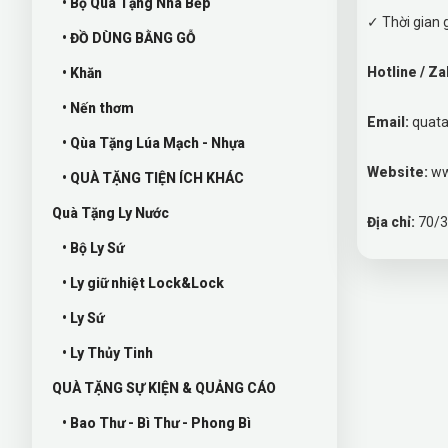
• Bộ Quà Tặng Nhà Bếp
✓ Thời gian 
• ĐỒ DÙNG BẰNG GỖ
Hotline / Za
• Khăn
• Nến thơm
Email:
quat
• Qùa Tặng Lúa Mạch - Nhựa
Website:
ww
• QUÀ TẶNG TIỆN ÍCH KHÁC
Quà Tặng Ly Nước
Địa chỉ:
70/3
• Bộ Ly Sứ
• Ly giữ nhiệt Lock&Lock
• Ly Sứ
• Ly Thủy Tinh
QUÀ TẶNG SỰ KIỆN & QUẢNG CÁO
• Bao Thư - Bì Thư - Phong Bì