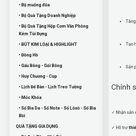
• Bộ muỗng đũa
• Bộ Quà Tặng Doanh Nghiệp
Tăng 
• Bộ Quà Tặng Hộp Cơm Văn Phòng
Kém Túi Đựng
Tạo h
• BÚT KIM LOẠI & HIGHLIGHT
• Đồng Hồ
• Gấu Bông - Gối Bông
Sản p
• Huy Chương - Cup
Chính s
• Lịch Để Bàn - Lịch Treo Tường
• Móc Khóa
• Sổ Bìa Da - Sổ Note - Sổ Lòxò - Sổ Bìa
✓ Nhận sản x
Bồi
QUÀ TẶNG GIA DỤNG
✓ Hỗ trợ
thi