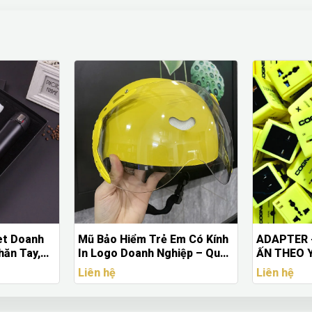
Trẻ Em Có Kính
ADAPTER - SẠC ĐA NĂNG IN
BỘ 6
h Nghiệp – Quà
ẤN THEO YÊU CẦU DOANH
CHAR
u Cầu
NGHIỆP
5B17
Liên hệ
Liên 