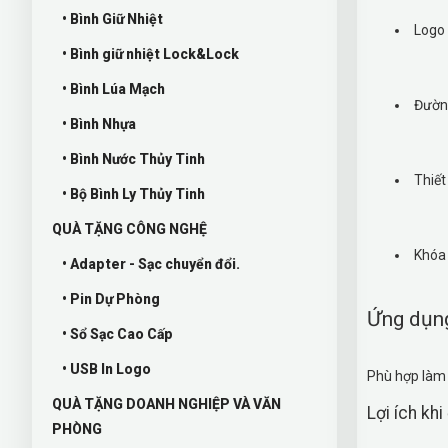
• Bình Giữ Nhiệt
Logo 
• Bình giữ nhiệt Lock&Lock
• Bình Lúa Mạch
Đường
• Bình Nhựa
• Bình Nước Thủy Tinh
Thiết
• Bộ Bình Ly Thủy Tinh
QUÀ TẶNG CÔNG NGHỆ
Khóa 
• Adapter - Sạc chuyển đổi.
• Pin Dự Phòng
Ứng dụn
• Sổ Sạc Cao Cấp
• USB In Logo
Phù hợp làm 
QUÀ TẶNG DOANH NGHIỆP VÀ VĂN
Lợi ích khi
PHÒNG