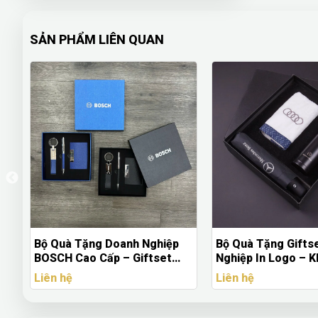
SẢN PHẨM LIÊN QUAN
ghiệp
Bộ Quà Tặng Giftset Doanh
Mũ Bảo Hiểm 
tset
Nghiệp In Logo – Khăn Tay,
In Logo Doan
n Logo
Dù, Bình Giữ Nhiệt Inox 304
Tặng Theo Yê
Liên hệ
Liên hệ
Cao Cấp