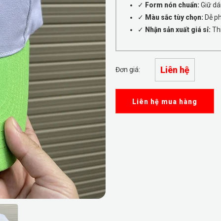
✓
Form nón chuẩn:
Giữ dá
✓
Màu sắc tùy chọn:
Dễ ph
✓
Nhận sản xuất giá sỉ:
Thi
Liên hệ
Đơn giá:
Liên hệ mua hàng