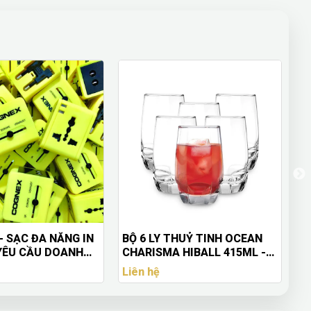
 LY THUỶ TINH OCEAN
Set Quà Tặng Doanh Nghiệp
ISMA HIBALL 415ML -
Cao Cấp: Sổ Da – Bút Ký –
11506G0000
USB
hệ
Liên hệ