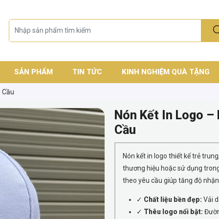
SẢN PHẨM
TIN TỨC
KINH NGHIỆM QUÀ TẶNG
u Cầu
Nón Kết In Logo –
Cầu
Nón kết in logo thiết kế trẻ tr
thương hiệu hoặc sử dụng trong
theo yêu cầu giúp tăng độ nhận
✓
Chất liệu bền đẹp:
Vải d
✓
Thêu logo nổi bật:
Đường