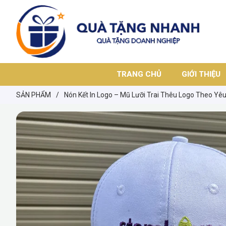
TRANG CHỦ
GIỚI THIỆU
SẢN PHẨM
/
Nón Kết In Logo – Mũ Lưỡi Trai Thêu Logo Theo Yê