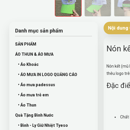
Nội dung 
Danh mục sản phẩm
SẢN PHẨM
Nón kế
ÁO THUN & ÁO MƯA
• Áo Khoác
Nón kết (mũ 
thêu logo tr
• ÁO MƯA IN LOGO QUẢNG CÁO
Đặc điể
• Áo mưa padessus
• Áo mưa trẻ em
• Áo Thun
Quà Tặng Bình Nước
Chất 
• Bình - Ly Giữ Nhiệt Tyeso