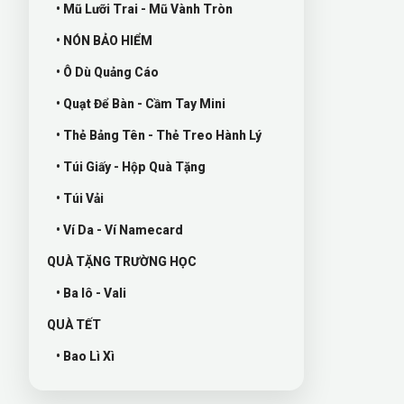
• Mũ Lưỡi Trai - Mũ Vành Tròn
• NÓN BẢO HIỂM
• Ô Dù Quảng Cáo
• Quạt Để Bàn - Cầm Tay Mini
• Thẻ Bảng Tên - Thẻ Treo Hành Lý
• Túi Giấy - Hộp Quà Tặng
• Túi Vải
• Ví Da - Ví Namecard
QUÀ TẶNG TRƯỜNG HỌC
• Ba lô - Vali
QUÀ TẾT
• Bao Lì Xì