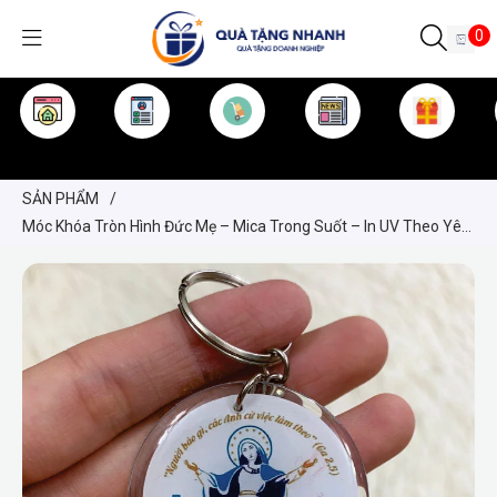
0
TRANG CHỦ
GIỚI THIỆU
SẢN PHẨM
TIN TỨC
KINH NGHIỆM
QUÀ TẶNG
SẢN PHẨM
/
Móc Khóa Tròn Hình Đức Mẹ – Mica Trong Suốt – In UV Theo Yêu
Cầu