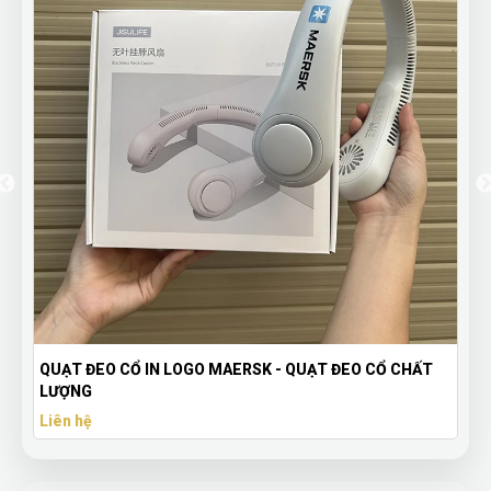
- QUẠT ĐEO CỔ CHẤT
Bộ 6 Ly Thủy Tinh DuraTuff - Bền Đẹp,
Cầu
Liên hệ