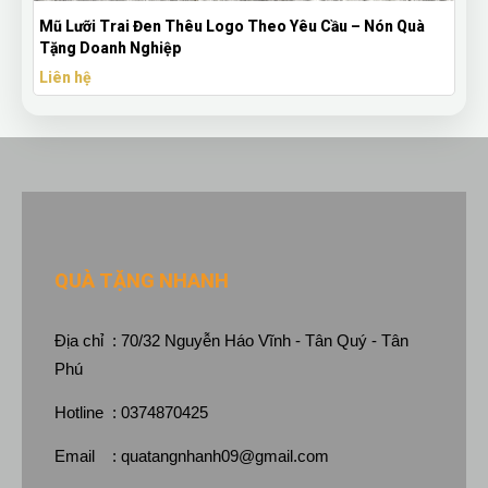
 Trai Đen Thêu Logo Theo Yêu Cầu – Nón Quà
Bút Bi Mực Ge
anh Nghiệp
Theo Yêu Cầu
Liên hệ
QUÀ TẶNG NHANH
Địa chỉ : 70/32 Nguyễn Háo Vĩnh - Tân Quý - Tân
Phú
Hotline : 0374870425
Email :
quatangnhanh09@gmail.com