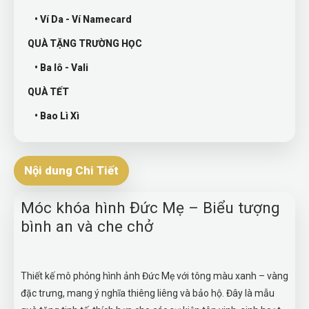
• Ví Da - Ví Namecard
QUÀ TẶNG TRƯỜNG HỌC
• Ba lô - Vali
QUÀ TẾT
• Bao Lì Xì
Nội dung Chi Tiết
Móc khóa hình Đức Mẹ – Biểu tượng
bình an và che chở
Thiết kế mô phỏng hình ảnh Đức Mẹ với tông màu xanh – vàng
đặc trưng, mang ý nghĩa thiêng liêng và bảo hộ. Đây là mẫu