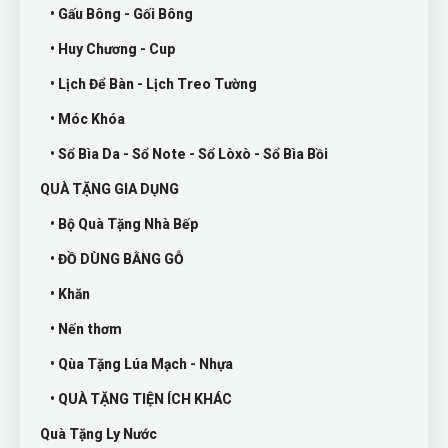
• Gấu Bông - Gối Bông
• Huy Chương - Cup
• Lịch Để Bàn - Lịch Treo Tường
• Móc Khóa
• Sổ Bìa Da - Sổ Note - Sổ Lòxò - Sổ Bìa Bồi
QUÀ TẶNG GIA DỤNG
• Bộ Quà Tặng Nhà Bếp
• ĐỒ DÙNG BẰNG GỖ
• Khăn
• Nến thơm
• Qùa Tặng Lúa Mạch - Nhựa
• QUÀ TẶNG TIỆN ÍCH KHÁC
Quà Tặng Ly Nước