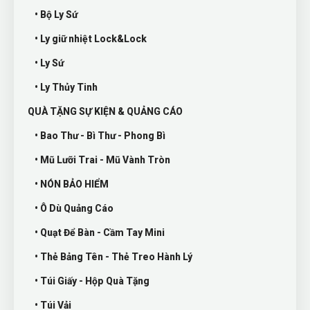
• Bộ Ly Sứ
• Ly giữ nhiệt Lock&Lock
• Ly Sứ
• Ly Thủy Tinh
QUÀ TẶNG SỰ KIỆN & QUẢNG CÁO
• Bao Thư - Bì Thư - Phong Bì
• Mũ Lưỡi Trai - Mũ Vành Tròn
• NÓN BẢO HIỂM
• Ô Dù Quảng Cáo
• Quạt Để Bàn - Cầm Tay Mini
• Thẻ Bảng Tên - Thẻ Treo Hành Lý
• Túi Giấy - Hộp Quà Tặng
• Túi Vải