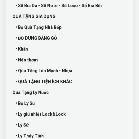
• Sổ Bìa Da - Sổ Note - Sổ Lòxò - Sổ Bìa Bồi
QUÀ TẶNG GIA DỤNG
• Bộ Quà Tặng Nhà Bếp
• ĐỒ DÙNG BẰNG GỖ
• Khăn
• Nến thơm
• Qùa Tặng Lúa Mạch - Nhựa
• QUÀ TẶNG TIỆN ÍCH KHÁC
Quà Tặng Ly Nước
• Bộ Ly Sứ
• Ly giữ nhiệt Lock&Lock
• Ly Sứ
• Ly Thủy Tinh