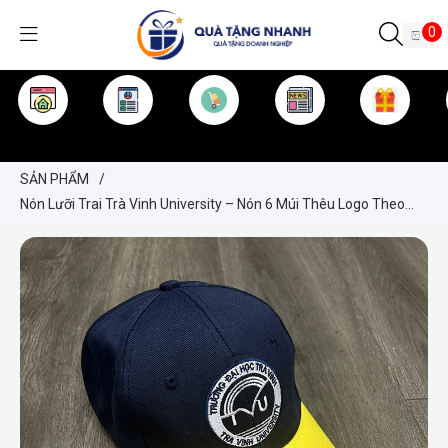
0
TRANG CHỦ
GIỚI THIỆU
SẢN PHẨM
TIN TỨC
KINH NGHIỆM
QUÀ TẶNG
SẢN PHẨM
/
Nón Lưỡi Trai Trà Vinh University – Nón 6 Múi Thêu Logo Theo
Yêu Cầu