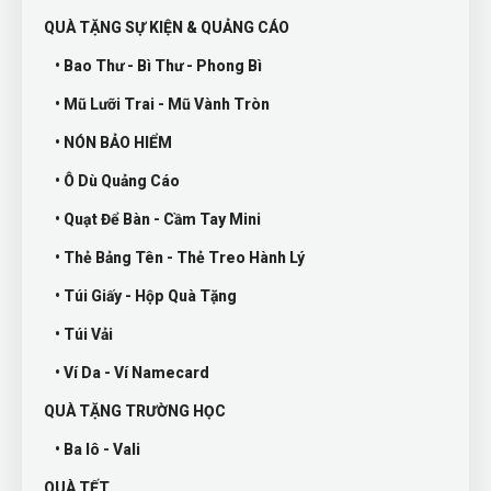
QUÀ TẶNG SỰ KIỆN & QUẢNG CÁO
• Bao Thư - Bì Thư - Phong Bì
• Mũ Lưỡi Trai - Mũ Vành Tròn
• NÓN BẢO HIỂM
• Ô Dù Quảng Cáo
• Quạt Để Bàn - Cầm Tay Mini
• Thẻ Bảng Tên - Thẻ Treo Hành Lý
• Túi Giấy - Hộp Quà Tặng
• Túi Vải
• Ví Da - Ví Namecard
QUÀ TẶNG TRƯỜNG HỌC
• Ba lô - Vali
QUÀ TẾT