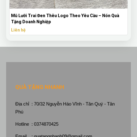
Logo Theo Yêu Cầu – Nón Quà
Bút Bi Mực Gel Thiên Long Có 
Theo Yêu Cầu
Liên hệ
QUÀ TẶNG NHANH
Địa chỉ : 70/32 Nguyễn Háo Vĩnh - Tân Quý - Tân
Phú
Hotline : 0374870425
Email :
quatangnhanh09@gmail.com