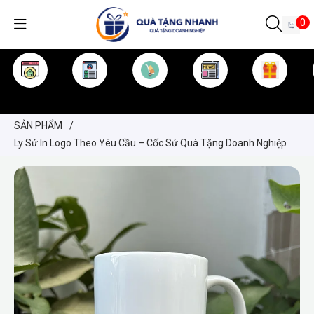
0
TRANG CHỦ
GIỚI THIỆU
SẢN PHẨM
TIN TỨC
KINH NGHIỆM
QUÀ TẶNG
SẢN PHẨM
/
Ly Sứ In Logo Theo Yêu Cầu – Cốc Sứ Quà Tặng Doanh Nghiệp