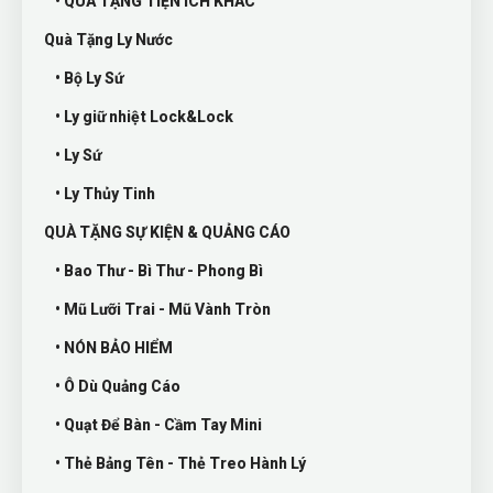
• QUÀ TẶNG TIỆN ÍCH KHÁC
Quà Tặng Ly Nước
• Bộ Ly Sứ
• Ly giữ nhiệt Lock&Lock
• Ly Sứ
• Ly Thủy Tinh
QUÀ TẶNG SỰ KIỆN & QUẢNG CÁO
• Bao Thư - Bì Thư - Phong Bì
• Mũ Lưỡi Trai - Mũ Vành Tròn
• NÓN BẢO HIỂM
• Ô Dù Quảng Cáo
• Quạt Để Bàn - Cầm Tay Mini
• Thẻ Bảng Tên - Thẻ Treo Hành Lý