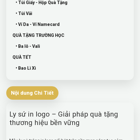
• Túi Giấy - Hộp Quà Tặng
• Túi Vải
• Ví Da - Ví Namecard
QUÀ TẶNG TRƯỜNG HỌC
• Ba lô - Vali
QUÀ TẾT
• Bao Lì Xì
Nội dung Chi Tiết
Ly sứ in logo – Giải pháp quà tặng
thương hiệu bền vững