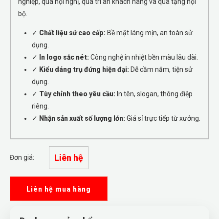
nghiệp, quà hội nghị, quà tri ân khách hàng và quà tặng nội
bộ.
✓
Chất liệu sứ cao cấp:
Bề mặt láng mịn, an toàn sử
dụng.
✓
In logo sắc nét:
Công nghệ in nhiệt bền màu lâu dài.
✓
Kiểu dáng trụ đứng hiện đại:
Dễ cầm nắm, tiện sử
dụng.
✓
Tùy chỉnh theo yêu cầu:
In tên, slogan, thông điệp
riêng.
✓
Nhận sản xuất số lượng lớn:
Giá sỉ trực tiếp từ xưởng.
Liên hệ
Đơn giá:
Liên hệ mua hàng