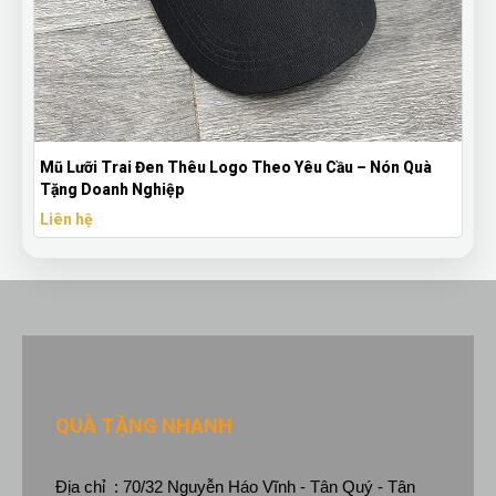
êu Logo Theo Yêu Cầu – Nón Quà
Bút Bi Mực Gel Thiên Long 
Theo Yêu Cầu
Liên hệ
QUÀ TẶNG NHANH
Địa chỉ : 70/32 Nguyễn Háo Vĩnh - Tân Quý - Tân