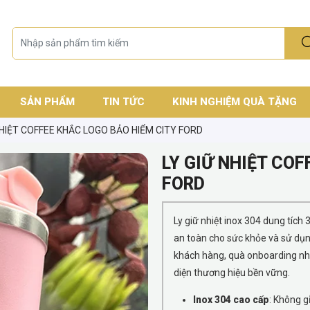
SẢN PHẨM
TIN TỨC
KINH NGHIỆM QUÀ TẶNG
NHIỆT COFFEE KHẮC LOGO BẢO HIỂM CITY FORD
LY GIỮ NHIỆT COF
FORD
Ly giữ nhiệt inox 304 dung tích 
an toàn cho sức khỏe và sử dụn
khách hàng, quà onboarding nh
diện thương hiệu bền vững.
Inox 304 cao cấp
: Không g