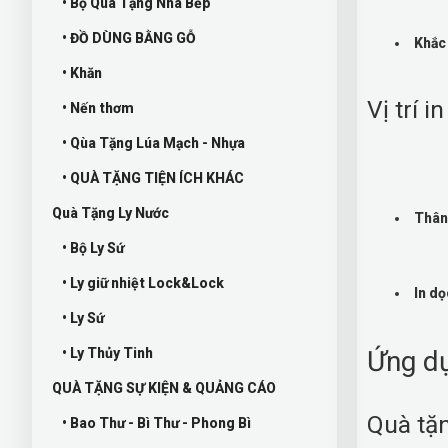
• Bộ Quà Tặng Nhà Bếp
• ĐỒ DÙNG BẰNG GỖ
Khắc
• Khăn
Vị trí i
• Nến thơm
• Qùa Tặng Lúa Mạch - Nhựa
• QUÀ TẶNG TIỆN ÍCH KHÁC
Quà Tặng Ly Nước
Thân
• Bộ Ly Sứ
• Ly giữ nhiệt Lock&Lock
In dọ
• Ly Sứ
• Ly Thủy Tinh
Ứng dụ
QUÀ TẶNG SỰ KIỆN & QUẢNG CÁO
Quà tặ
• Bao Thư - Bì Thư - Phong Bì