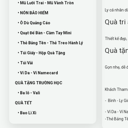
• Mũ Lưỡi Trai - Mũ Vành Tròn
Ly cá nhân d
• NÓN BẢO HIỂM
Quà tri
• Ô Dù Quảng Cáo
• Quạt Để Bàn - Cầm Tay Mini
Thiết kế đẹp
• Thẻ Bảng Tên - Thẻ Treo Hành Lý
Quà tặn
• Túi Giấy - Hộp Quà Tặng
• Túi Vải
Gọn nhẹ, dễ 
• Ví Da - Ví Namecard
QUÀ TẶNG TRƯỜNG HỌC
Khách Tham K
• Ba lô - Vali
- Bình - Ly
QUÀ TẾT
- Ví Da -
• Bao Lì Xì
-Thẻ Bảng Tê