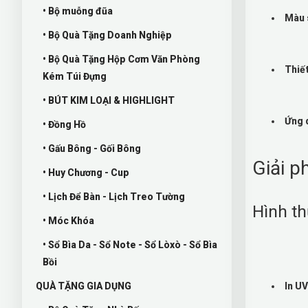
• Bộ muỗng đũa
Màu 
• Bộ Quà Tặng Doanh Nghiệp
• Bộ Quà Tặng Hộp Cơm Văn Phòng
Thiế
Kém Túi Đựng
• BÚT KIM LOẠI & HIGHLIGHT
Ứng 
• Đồng Hồ
• Gấu Bông - Gối Bông
Giải p
• Huy Chương - Cup
• Lịch Để Bàn - Lịch Treo Tường
Hình th
• Móc Khóa
• Sổ Bìa Da - Sổ Note - Sổ Lòxò - Sổ Bìa
Bồi
QUÀ TẶNG GIA DỤNG
In UV