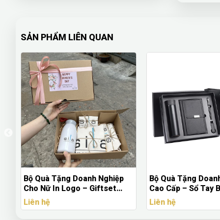
SẢN PHẨM LIÊN QUAN
Bộ Quà Tặng Doanh Nghiệp
Bình Giữ Nhiệt Ino
Cao Cấp – Sổ Tay Bìa Da, Bình
In Logo Theo Yêu 
s
Giữ Nhiệt Lock&Lock, Bút Kim
Nghiệp – Giữ Nhiệt
Liên hệ
Liên hệ
Loại & Móc Khoá In Logo