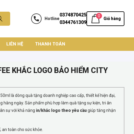
0374870425
0
Hotline
Giỏ hàng
0344761309
LIÊN HỆ
THANH TOÁN
FEE KHẮC LOGO BẢO HIỂM CITY
350ml là dòng quà tặng doanh nghiệp cao cấp, thiết kế hiện đại,
g hằng ngày. Sản phẩm phù hợp làm quà tặng sự kiện, tri ân
ân sự với khả năng
in/khắc logo theo yêu cầu
giúp tăng nhận
ỉ, an toàn cho sức khỏe.