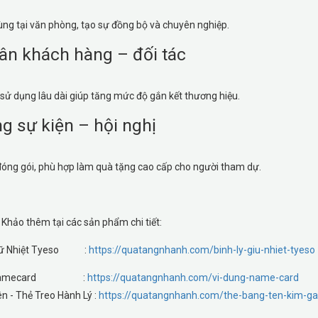
ùng tại văn phòng, tạo sự đồng bộ và chuyên nghiệp.
 ân khách hàng – đối tác
, sử dụng lâu dài giúp tăng mức độ gắn kết thương hiệu.
g sự kiện – hội nghị
đóng gói, phù hợp làm quà tặng cao cấp cho người tham dự.
hảo thêm tại các sản phẩm chi tiết:
 Giữ Nhiệt Tyeso :
https://quatangnhanh.com/binh-ly-giu-nhiet-tyeso
 Ví Namecard :
https://quatangnhanh.com/vi-dung-name-card
n - Thẻ Treo Hành Lý :
https://quatangnhanh.com/the-bang-ten-kim-ga