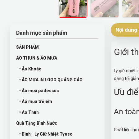
Nội dung 
Danh mục sản phẩm
SẢN PHẨM
Giới th
ÁO THUN & ÁO MƯA
• Áo Khoác
Ly giữ nhiệt 
dáng tối giả
• ÁO MƯA IN LOGO QUẢNG CÁO
Ưu điể
• Áo mưa padessus
• Áo mưa trẻ em
An toàn
• Áo Thun
Quà Tặng Bình Nước
Chất liệu in
• Bình - Ly Giữ Nhiệt Tyeso