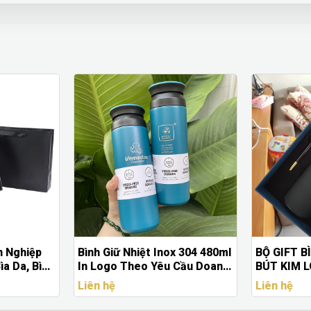
x 304 480ml
BỘ GIFT BÌNH GIỮ NHIỆT KÈM
Bộ Quà Do
Cầu Doanh
BÚT KIM LOẠI KHẮC LOGO
20/11 In 
 6–8 Giờ
THEO YÊU CẦU
– Giftset 
Liên hệ
Liên hệ
Giáo Việt