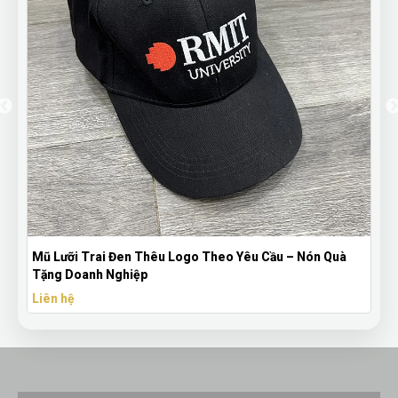
ưỡi Trai Đen Thêu Logo Theo Yêu Cầu – Nón Quà
Bút Bi Mực
 Doanh Nghiệp
Theo Yêu 
 hệ
Liên hệ