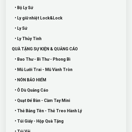
• Bộ Ly Sứ
• Ly giữ nhiệt Lock&Lock
• Ly Sứ
• Ly Thủy Tinh
QUÀ TẶNG SỰ KIỆN & QUẢNG CÁO
• Bao Thư - Bì Thư - Phong Bì
• Mũ Lưỡi Trai - Mũ Vành Tròn
• NÓN BẢO HIỂM
• Ô Dù Quảng Cáo
• Quạt Để Bàn - Cầm Tay Mini
• Thẻ Bảng Tên - Thẻ Treo Hành Lý
• Túi Giấy - Hộp Quà Tặng
• Túi Vải