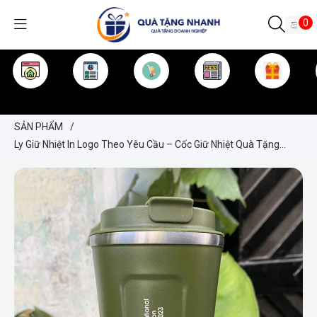
0
TRANG CHỦ
GIỚI THIỆU
SẢN PHẨM
TIN TỨC
KINH NGHIỆM
QUÀ TẶNG
SẢN PHẨM
/
Ly Giữ Nhiệt In Logo Theo Yêu Cầu – Cốc Giữ Nhiệt Quà Tặng
Doanh Nghiệp