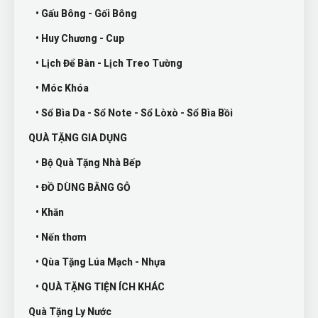
• Gấu Bông - Gối Bông
• Huy Chương - Cup
• Lịch Để Bàn - Lịch Treo Tường
• Móc Khóa
• Sổ Bìa Da - Sổ Note - Sổ Lòxò - Sổ Bìa Bồi
QUÀ TẶNG GIA DỤNG
• Bộ Quà Tặng Nhà Bếp
• ĐỒ DÙNG BẰNG GỖ
• Khăn
• Nến thơm
• Qùa Tặng Lúa Mạch - Nhựa
• QUÀ TẶNG TIỆN ÍCH KHÁC
Quà Tặng Ly Nước