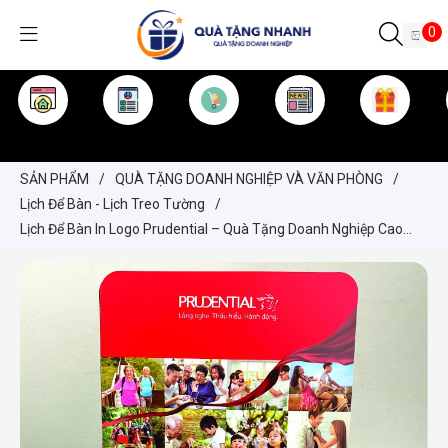
0
TRANG CHỦ
GIỚI THIỆU
SẢN PHẨM
TIN TỨC
KINH NGHIỆM
QUÀ TẶNG
SẢN PHẨM
/
QUÀ TẶNG DOANH NGHIỆP VÀ VĂN PHÒNG
/
Lịch Để Bàn - Lịch Treo Tường
/
Lịch Để Bàn In Logo Prudential – Quà Tặng Doanh Nghiệp Cao
Cấp