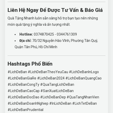
Liên Hệ Ngay Để Được Tư Vấn & Báo Giá
Quà Tặng Nhanh luôn sẵn sàng hỗ trợ bạn tạo nên những
món quà tặng ý nghĩa và ấn tượng nhất.
Hotline:
0374870425 - 0344761309
Địa chỉ:
70/32 Nguyễn Háo Vĩnh, Phường Tân Quý,
Quận Tân Phú, Hồ Chí Minh
Hashtags Phổ Biến
#LichDeBan #LichDeBanTheoYeuCau #LichDeBanInLogo
#LichDeBanGiaRe #LichDeBan2024 #LichDeBanQuangCao
#LichDeBanCongTy #QuaTangLichDeBan
#LichDeBanCaoCap #SanXuatLichDeBan
#LichDeBanDocDao #LichDeBanDep #QuaTangNhanVien
#LichDeBanDoanhNghiep #InLichDeBan #LichTetDeBan
#LichDeBanPrudential