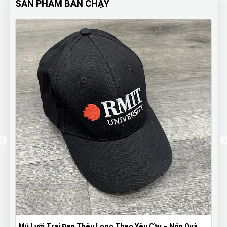
SẢN PHẨM BÁN CHẠY
Theo Yêu Cầu – Nón Quà
Bút Bi Mực Gel Thiên Long Có Nắp Đậ