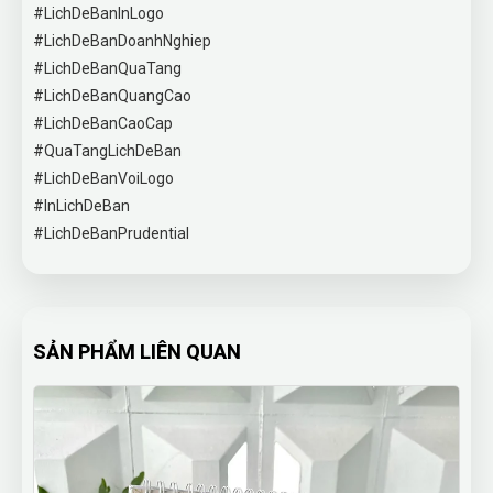
#LichDeBanInLogo
#LichDeBanDoanhNghiep
#LichDeBanQuaTang
#LichDeBanQuangCao
#LichDeBanCaoCap
#QuaTangLichDeBan
#LichDeBanVoiLogo
#InLichDeBan
#LichDeBanPrudential
SẢN PHẨM LIÊN QUAN