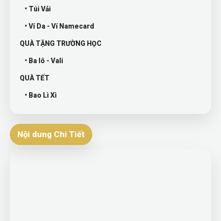
• Túi Vải
• Ví Da - Ví Namecard
QUÀ TẶNG TRƯỜNG HỌC
• Ba lô - Vali
QUÀ TẾT
• Bao Lì Xì
Nội dung Chi Tiết