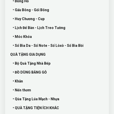
• Đồng Hồ
• Gấu Bông - Gối Bông
• Huy Chương - Cup
• Lịch Để Bàn - Lịch Treo Tường
• Móc Khóa
• Sổ Bìa Da - Sổ Note - Sổ Lòxò - Sổ Bìa Bồi
QUÀ TẶNG GIA DỤNG
• Bộ Quà Tặng Nhà Bếp
• ĐỒ DÙNG BẰNG GỖ
• Khăn
• Nến thơm
• Qùa Tặng Lúa Mạch - Nhựa
• QUÀ TẶNG TIỆN ÍCH KHÁC