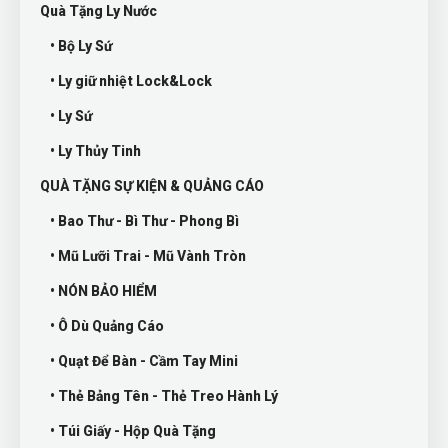
Quà Tặng Ly Nước
• Bộ Ly Sứ
• Ly giữ nhiệt Lock&Lock
• Ly Sứ
• Ly Thủy Tinh
QUÀ TẶNG SỰ KIỆN & QUẢNG CÁO
• Bao Thư - Bì Thư - Phong Bì
• Mũ Lưỡi Trai - Mũ Vành Tròn
• NÓN BẢO HIỂM
• Ô Dù Quảng Cáo
• Quạt Để Bàn - Cầm Tay Mini
• Thẻ Bảng Tên - Thẻ Treo Hành Lý
• Túi Giấy - Hộp Quà Tặng