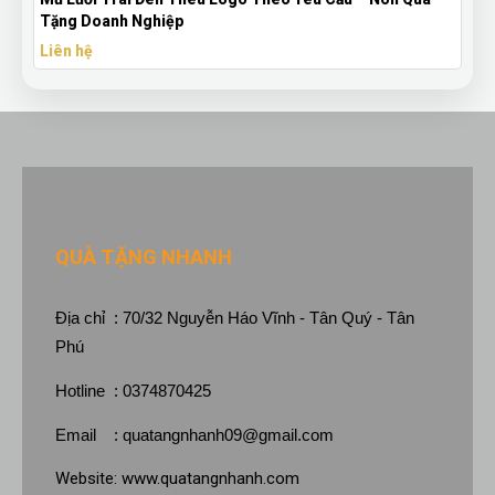
Theo Yêu Cầu
Liên hệ
QUÀ TẶNG NHANH
Địa chỉ : 70/32 Nguyễn Háo Vĩnh - Tân Quý - Tân
Phú
Hotline : 0374870425
Email :
quatangnhanh09@gmail.com
Website:
www.quatangnhanh.com