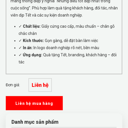
mang thông điệp ý nghĩa “Những điều tốt đẹp nhất trong
cuộc sống”. Phù hợp làm quà tặng khách hàng, đối tác, nhân
viên dịp Tết và các sự kiện doanh nghiệp.
✓
Chất liệu:
Giấy cứng cao cấp, màu chuẩn – chân gỗ
chắc chắn
✓
Kích thước:
Gọn gàng, dễ đặt bàn làm việc
✓
In ấn:
In logo doanh nghiệp rõ nét, bền màu
✓
Ứng dụng:
Quà tặng Tết, branding, khách hàng – đối
tác
Liên hệ
Đơn giá:
Liên hệ mua hàng
Danh mục sản phẩm