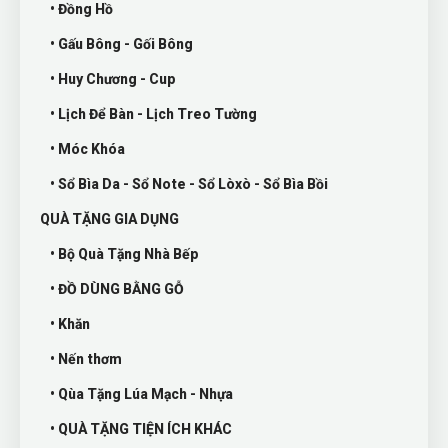
• Đồng Hồ
• Gấu Bông - Gối Bông
• Huy Chương - Cup
• Lịch Để Bàn - Lịch Treo Tường
• Móc Khóa
• Sổ Bìa Da - Sổ Note - Sổ Lòxò - Sổ Bìa Bồi
QUÀ TẶNG GIA DỤNG
• Bộ Quà Tặng Nhà Bếp
• ĐỒ DÙNG BẰNG GỖ
• Khăn
• Nến thơm
• Qùa Tặng Lúa Mạch - Nhựa
• QUÀ TẶNG TIỆN ÍCH KHÁC