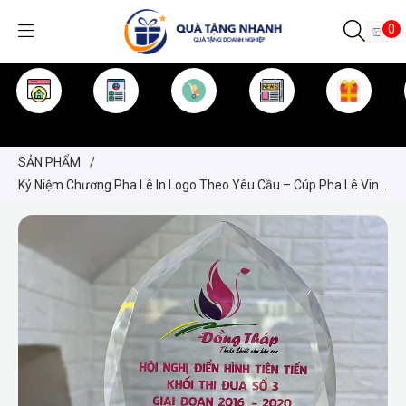
0
TRANG CHỦ
GIỚI THIỆU
SẢN PHẨM
TIN TỨC
KINH NGHIỆM
QUÀ TẶNG
SẢN PHẨM
/
Kỷ Niệm Chương Pha Lê In Logo Theo Yêu Cầu – Cúp Pha Lê Vinh
Danh Cao Cấp