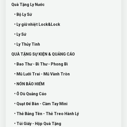
Quà Tặng Ly Nước
• Bộ Ly Sứ
• Ly giữ nhiệt Lock&Lock
• Ly Sứ
• Ly Thủy Tinh
QUÀ TẶNG SỰ KIỆN & QUẢNG CÁO
• Bao Thư - Bì Thư - Phong Bì
• Mũ Lưỡi Trai - Mũ Vành Tròn
• NÓN BẢO HIỂM
• Ô Dù Quảng Cáo
• Quạt Để Bàn - Cầm Tay Mini
• Thẻ Bảng Tên - Thẻ Treo Hành Lý
• Túi Giấy - Hộp Quà Tặng