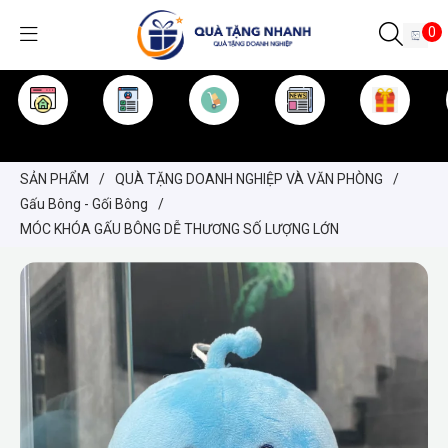
0
TRANG CHỦ
GIỚI THIỆU
SẢN PHẨM
TIN TỨC
KINH NGHIỆM
QUÀ TẶNG
SẢN PHẨM
/
QUÀ TẶNG DOANH NGHIỆP VÀ VĂN PHÒNG
/
Gấu Bông - Gối Bông
/
MÓC KHÓA GẤU BÔNG DỄ THƯƠNG SỐ LƯỢNG LỚN