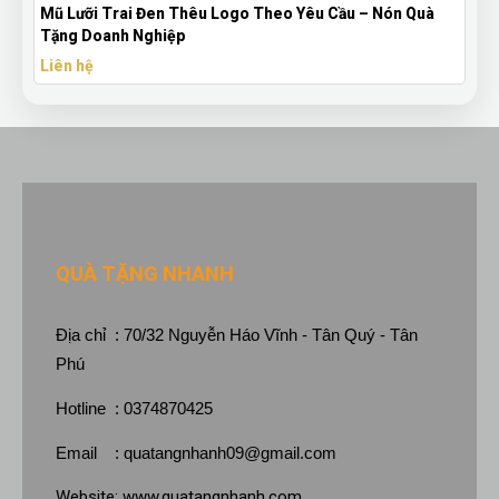
Nón Quà
Bút Bi Mực Gel Thiên Long Có Nắp Đậy - Bút Bi In Lo
Theo Yêu Cầu
Liên hệ
QUÀ TẶNG NHANH
Địa chỉ : 70/32 Nguyễn Háo Vĩnh - Tân Quý - Tân
Phú
Hotline : 0374870425
Email :
quatangnhanh09@gmail.com
Website:
www.quatangnhanh.com