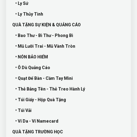
• Ly Sứ
• Ly Thủy Tinh
QUÀ TẶNG SỰ KIỆN & QUẢNG CÁO
• Bao Thư - Bì Thư - Phong Bì
• Mũ Lưỡi Trai - Mũ Vành Tròn
• NÓN BẢO HIỂM
• Ô Dù Quảng Cáo
• Quạt Để Bàn - Cầm Tay Mini
• Thẻ Bảng Tên - Thẻ Treo Hành Lý
• Túi Giấy - Hộp Quà Tặng
• Túi Vải
• Ví Da - Ví Namecard
QUÀ TẶNG TRƯỜNG HỌC