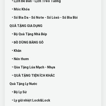
• Lịch Để Bàn - Lịch Treo Tường
• Móc Khóa
• Sổ Bìa Da - Sổ Note - Sổ Lòxò - Sổ Bìa Bồi
QUÀ TẶNG GIA DỤNG
• Bộ Quà Tặng Nhà Bếp
• ĐỒ DÙNG BẰNG GỖ
• Khăn
• Nến thơm
• Qùa Tặng Lúa Mạch - Nhựa
• QUÀ TẶNG TIỆN ÍCH KHÁC
Quà Tặng Ly Nước
• Bộ Ly Sứ
• Ly giữ nhiệt Lock&Lock