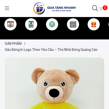
0
TRANG CHỦ
GIỚI THIỆU
SẢN PHẨM
TIN TỨC
KINH NGHIỆM
QUÀ TẶNG
SẢN PHẨM
/
Gấu Bông In Logo Theo Yêu Cầu – Thú Nhồi Bông Quảng Cáo