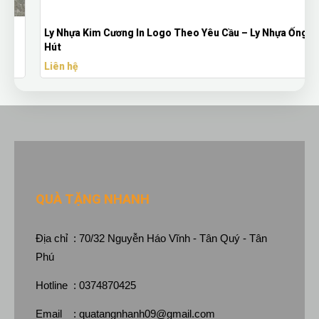
Ly Nhựa Kim Cương In Logo Theo Yêu Cầu – Ly Nhựa Ống
Hút
Liên hệ
QUÀ TẶNG NHANH
Địa chỉ : 70/32 Nguyễn Háo Vĩnh - Tân Quý - Tân
Phú
Hotline : 0374870425
Email :
quatangnhanh09@gmail.com