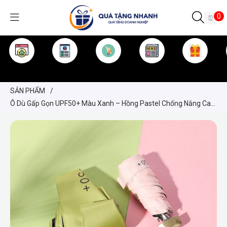
0
TRANG CHỦ
GIỚI THIỆU
SẢN PHẨM
TIN TỨC
KINH NGHIỆM
QUÀ TẶNG
SẢN PHẨM
/
Ô Dù Gấp Gọn UPF50+ Màu Xanh – Hồng Pastel Chống Nắng Cao
Cấp