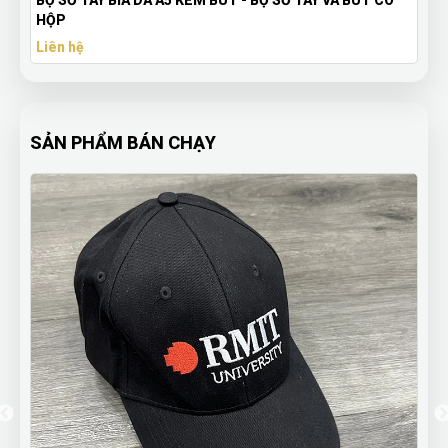
 A5 KÈM BÚT - BỘ SỔ TAY VÀ BÚT CÓ
Huy Hiệu In Logo Đại Họ
Yêu Cầu
Liên hệ
SẢN PHẨM BÁN CHẠY