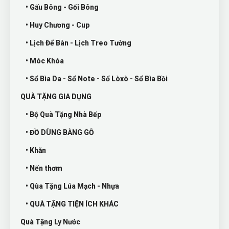
• Gấu Bông - Gối Bông
• Huy Chương - Cup
• Lịch Để Bàn - Lịch Treo Tường
• Móc Khóa
• Sổ Bìa Da - Sổ Note - Sổ Lòxò - Sổ Bìa Bồi
QUÀ TẶNG GIA DỤNG
• Bộ Quà Tặng Nhà Bếp
• ĐỒ DÙNG BẰNG GỖ
• Khăn
• Nến thơm
• Qùa Tặng Lúa Mạch - Nhựa
• QUÀ TẶNG TIỆN ÍCH KHÁC
Quà Tặng Ly Nước