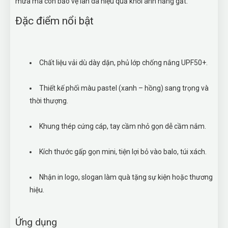
mưa mà còn bảo vệ làn da hiệu quả khỏi ánh nắng gắt.
Đặc điểm nổi bật
Chất liệu vải dù dày dặn, phủ lớp chống nắng UPF50+.
Thiết kế phối màu pastel (xanh – hồng) sang trọng và
thời thượng.
Khung thép cứng cáp, tay cầm nhỏ gọn dễ cầm nắm.
Kích thước gấp gọn mini, tiện lợi bỏ vào balo, túi xách.
Nhận in logo, slogan làm quà tặng sự kiện hoặc thương
hiệu.
Ứng dụng