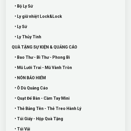
• Bộ Ly Sứ
• Ly giữ nhiệt Lock&Lock
• Ly Sứ
• Ly Thủy Tinh
QUÀ TẶNG SỰ KIỆN & QUẢNG CÁO
• Bao Thư - Bì Thư - Phong Bì
• Mũ Lưỡi Trai - Mũ Vành Tròn
• NÓN BẢO HIỂM
• Ô Dù Quảng Cáo
• Quạt Để Bàn - Cầm Tay Mini
• Thẻ Bảng Tên - Thẻ Treo Hành Lý
• Túi Giấy - Hộp Quà Tặng
• Túi Vải