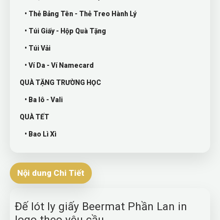
• Thẻ Bảng Tên - Thẻ Treo Hành Lý
• Túi Giấy - Hộp Quà Tặng
• Túi Vải
• Ví Da - Ví Namecard
QUÀ TẶNG TRƯỜNG HỌC
• Ba lô - Vali
QUÀ TẾT
• Bao Lì Xì
Nội dung Chi Tiết
Đế lót ly giấy Beermat Phần Lan in
logo theo yêu cầu