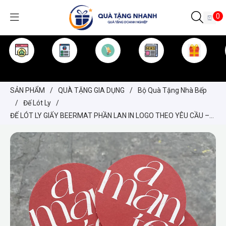
0
TRANG CHỦ
GIỚI THIỆU
SẢN PHẨM
TIN TỨC
KINH NGHIỆM
QUÀ TẶNG
SẢN PHẨM
/
QUÀ TẶNG GIA DỤNG
/
Bộ Quà Tặng Nhà Bếp
/
Đế Lót Ly
/
ĐẾ LÓT LY GIẤY BEERMAT PHẦN LAN IN LOGO THEO YÊU CẦU –
IN OFFSET CMYK, ÉP CHÌM LOGO