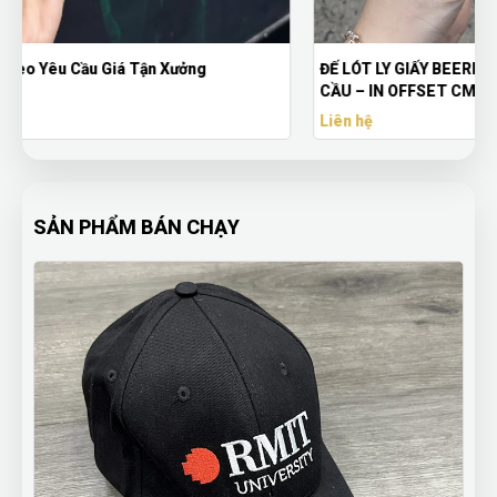
ĐẾ LÓT LY GIẤY BEERMAT PHẦN LAN IN LOGO THEO YÊU
CẦU – IN OFFSET CMYK, ÉP CHÌM LOGO
Liên hệ
SẢN PHẨM BÁN CHẠY