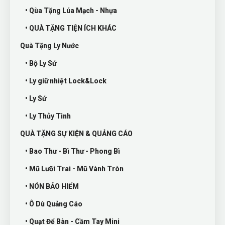
• Qùa Tặng Lúa Mạch - Nhựa
• QUÀ TẶNG TIỆN ÍCH KHÁC
Quà Tặng Ly Nước
• Bộ Ly Sứ
• Ly giữ nhiệt Lock&Lock
• Ly Sứ
• Ly Thủy Tinh
QUÀ TẶNG SỰ KIỆN & QUẢNG CÁO
• Bao Thư - Bì Thư - Phong Bì
• Mũ Lưỡi Trai - Mũ Vành Tròn
• NÓN BẢO HIỂM
• Ô Dù Quảng Cáo
• Quạt Để Bàn - Cầm Tay Mini