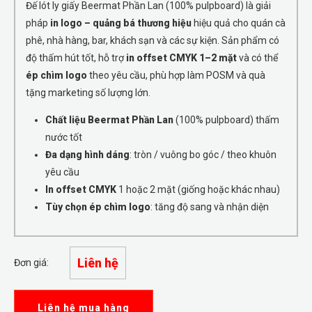
Đế lót ly giấy Beermat Phần Lan (100% pulpboard) là giải
pháp
in logo – quảng bá thương hiệu
hiệu quả cho quán cà
phê, nhà hàng, bar, khách sạn và các sự kiện. Sản phẩm có
độ thấm hút tốt, hỗ trợ
in offset CMYK 1–2 mặt
và có thể
ép chìm logo
theo yêu cầu, phù hợp làm POSM và quà
tặng marketing số lượng lớn.
Chất liệu Beermat Phần Lan
(100% pulpboard) thấm
nước tốt
Đa dạng hình dáng
: tròn / vuông bo góc / theo khuôn
yêu cầu
In offset CMYK
1 hoặc 2 mặt (giống hoặc khác nhau)
Tùy chọn ép chìm logo
: tăng độ sang và nhận diện
Liên hệ
Đơn giá:
Liên hệ mua hàng