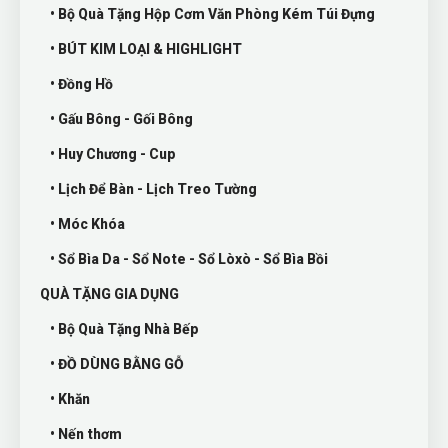
• Bộ Quà Tặng Hộp Cơm Văn Phòng Kém Túi Đựng
• BÚT KIM LOẠI & HIGHLIGHT
• Đồng Hồ
• Gấu Bông - Gối Bông
• Huy Chương - Cup
• Lịch Để Bàn - Lịch Treo Tường
• Móc Khóa
• Sổ Bìa Da - Sổ Note - Sổ Lòxò - Sổ Bìa Bồi
QUÀ TẶNG GIA DỤNG
• Bộ Quà Tặng Nhà Bếp
• ĐỒ DÙNG BẰNG GỖ
• Khăn
• Nến thơm