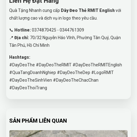
Liên Hệ Đặt Hàng
Quà Tặng Nhanh cung cấp
Dây Đeo Thẻ RMIT English
với
chất lượng cao và dịch vụ in logo theo yêu cầu.
📞
Hotline:
0374870425 - 0344761309
📍
Địa chỉ:
70/32 Nguyễn Háo Vĩnh, Phường Tân Quý, Quận
Tân Phú, Hồ Chí Minh
Hashtags:
#DayDeoThe #DayDeoTheRMIT #DayDeoTheRMITEnglish
#QuaTangDoanhNghiep #DayDeoTheDep #LogoRMIT
#DayDeoTheSinhVien #DayDeoTheChacChan
#DayDeoThoiTrang
SẢN PHẨM LIÊN QUAN