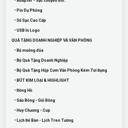
• Adapter - Sạc chuyển đổi.
• Pin Dự Phòng
• Sổ Sạc Cao Cấp
• USB In Logo
QUÀ TẶNG DOANH NGHIỆP VÀ VĂN PHÒNG
• Bộ muỗng đũa
• Bộ Quà Tặng Doanh Nghiệp
• Bộ Quà Tặng Hộp Cơm Văn Phòng Kém Túi Đựng
• BÚT KIM LOẠI & HIGHLIGHT
• Đồng Hồ
• Gấu Bông - Gối Bông
• Huy Chương - Cup
• Lịch Để Bàn - Lịch Treo Tường