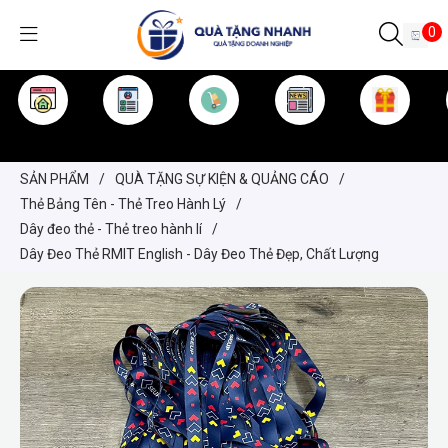
0
TRANG CHỦ
GIỚI THIỆU
SẢN PHẨM
TIN TỨC
KINH NGHIỆM
QUÀ TẶNG
SẢN PHẨM
/
QUÀ TẶNG SỰ KIỆN & QUẢNG CÁO
/
Thẻ Bảng Tên - Thẻ Treo Hành Lý
/
Dây đeo thẻ - Thẻ treo hành lí
/
Dây Đeo Thẻ RMIT English - Dây Đeo Thẻ Đẹp, Chất Lượng