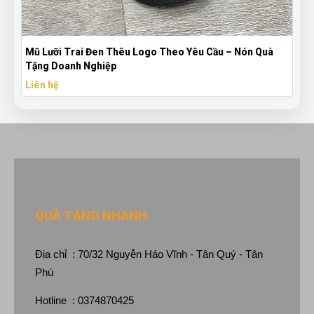
 Lưỡi Trai Đen Thêu Logo Theo Yêu Cầu – Nón Quà
Bút Bi M
ng Doanh Nghiệp
Theo Yê
ên hệ
Liên hệ
QUÀ TẶNG NHANH
Địa chỉ : 70/32 Nguyễn Háo Vĩnh - Tân Quý - Tân
Phú
Hotline : 0374870425