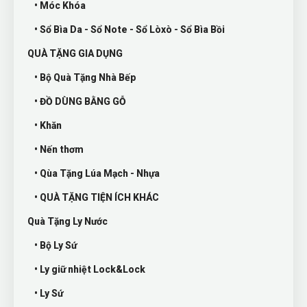
• Móc Khóa
• Sổ Bìa Da - Sổ Note - Sổ Lòxò - Sổ Bìa Bồi
QUÀ TẶNG GIA DỤNG
• Bộ Quà Tặng Nhà Bếp
• ĐỒ DÙNG BẰNG GỖ
• Khăn
• Nến thơm
• Qùa Tặng Lúa Mạch - Nhựa
• QUÀ TẶNG TIỆN ÍCH KHÁC
Quà Tặng Ly Nước
• Bộ Ly Sứ
• Ly giữ nhiệt Lock&Lock
• Ly Sứ