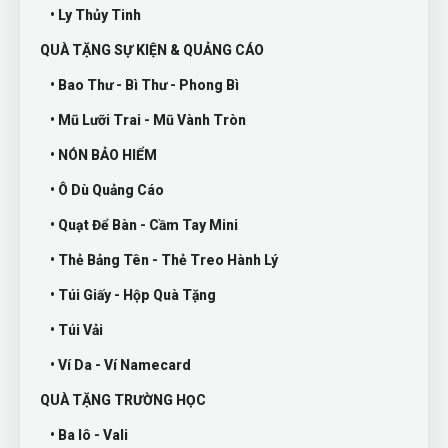
• Ly Thủy Tinh
QUÀ TẶNG SỰ KIỆN & QUẢNG CÁO
• Bao Thư - Bì Thư - Phong Bì
• Mũ Lưỡi Trai - Mũ Vành Tròn
• NÓN BẢO HIỂM
• Ô Dù Quảng Cáo
• Quạt Để Bàn - Cầm Tay Mini
• Thẻ Bảng Tên - Thẻ Treo Hành Lý
• Túi Giấy - Hộp Quà Tặng
• Túi Vải
• Ví Da - Ví Namecard
QUÀ TẶNG TRƯỜNG HỌC
• Ba lô - Vali