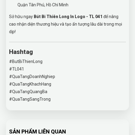
Quận Tân Phú, Hồ Chí Minh
Sở hữu ngay
Bút Bi Thiên Long In Logo - TL 041
để nâng
cao nhận diện thương hiệu và tạo ấn tượng lâu dài trong mọi
dịp!
Hashtag
#ButBiThienLong
#TL041
#QuaTangDoanhNghiep
#QuaTangKhachHang
#QuaTangQuangBa
#QuaTangSangTrong
SẢN PHẨM LIÊN QUAN