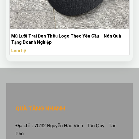
Mũ Lưỡi Trai Đen Thêu Logo Theo Yêu Cầu – Nón Quà
Bút B
Tặng Doanh Nghiệp
Theo 
Liên hệ
Liên 
QUÀ TẶNG NHANH
Địa chỉ : 70/32 Nguyễn Háo Vĩnh - Tân Quý - Tân
Phú