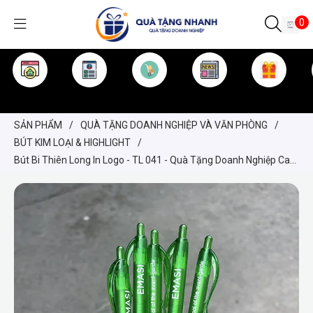
0
TRANG CHỦ
GIỚI THIỆU
SẢN PHẨM
TIN TỨC
KINH NGHIỆM
QUÀ TẶNG
SẢN PHẨM
/
QUÀ TẶNG DOANH NGHIỆP VÀ VĂN PHÒNG
/
BÚT KIM LOẠI & HIGHLIGHT
/
Bút Bi Thiên Long In Logo - TL 041 - Quà Tặng Doanh Nghiệp Cao
Cấp