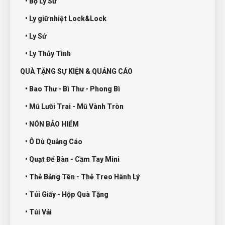
• Bộ Ly Sứ
• Ly giữ nhiệt Lock&Lock
• Ly Sứ
• Ly Thủy Tinh
QUÀ TẶNG SỰ KIỆN & QUẢNG CÁO
• Bao Thư - Bì Thư - Phong Bì
• Mũ Lưỡi Trai - Mũ Vành Tròn
• NÓN BẢO HIỂM
• Ô Dù Quảng Cáo
• Quạt Để Bàn - Cầm Tay Mini
• Thẻ Bảng Tên - Thẻ Treo Hành Lý
• Túi Giấy - Hộp Quà Tặng
• Túi Vải