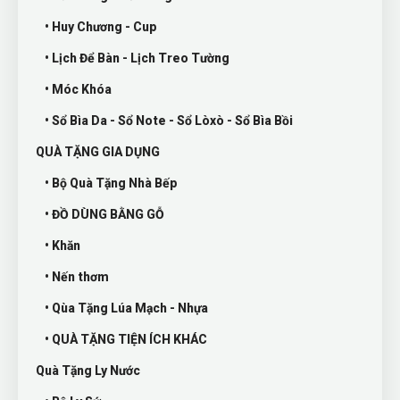
• Huy Chương - Cup
• Lịch Để Bàn - Lịch Treo Tường
• Móc Khóa
• Sổ Bìa Da - Sổ Note - Sổ Lòxò - Sổ Bìa Bồi
QUÀ TẶNG GIA DỤNG
• Bộ Quà Tặng Nhà Bếp
• ĐỒ DÙNG BẰNG GỖ
• Khăn
• Nến thơm
• Qùa Tặng Lúa Mạch - Nhựa
• QUÀ TẶNG TIỆN ÍCH KHÁC
Quà Tặng Ly Nước