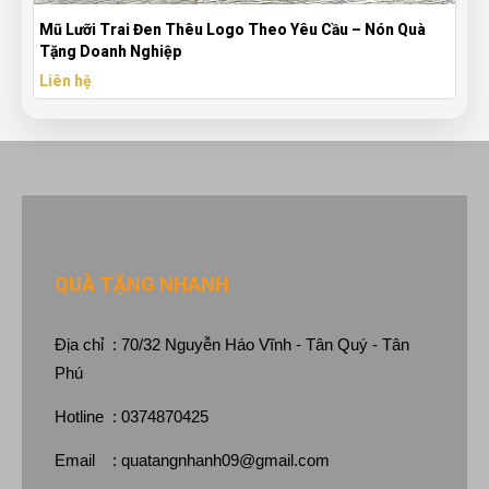
eo Yêu Cầu – Nón Quà
Bút Bi Mực Gel Thiên Long Có Nắp Đậy 
Theo Yêu Cầu
Liên hệ
QUÀ TẶNG NHANH
Địa chỉ : 70/32 Nguyễn Háo Vĩnh - Tân Quý - Tân
Phú
Hotline : 0374870425
Email :
quatangnhanh09@gmail.com