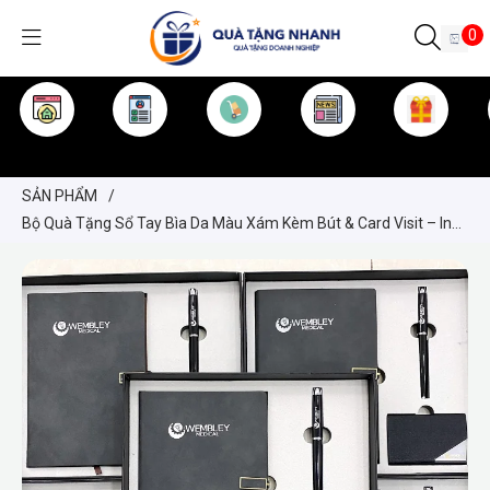
0
TRANG CHỦ
GIỚI THIỆU
SẢN PHẨM
TIN TỨC
KINH NGHIỆM
QUÀ TẶNG
SẢN PHẨM
/
Bộ Quà Tặng Sổ Tay Bìa Da Màu Xám Kèm Bút & Card Visit – In
Logo Theo Yêu Cầu