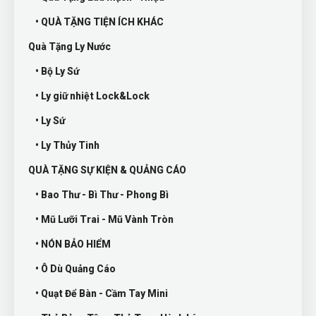
• QUÀ TẶNG TIỆN ÍCH KHÁC
Quà Tặng Ly Nước
• Bộ Ly Sứ
• Ly giữ nhiệt Lock&Lock
• Ly Sứ
• Ly Thủy Tinh
QUÀ TẶNG SỰ KIỆN & QUẢNG CÁO
• Bao Thư - Bì Thư - Phong Bì
• Mũ Lưỡi Trai - Mũ Vành Tròn
• NÓN BẢO HIỂM
• Ô Dù Quảng Cáo
• Quạt Để Bàn - Cầm Tay Mini