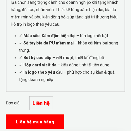
lựa chọn sang trọng dành cho doanh nghiệp khi tặng khách
hàng, đối tác, nhân viên. Thiết kế tông xám hiện đại, bìa da
mềm mịn và phụ kiện đồng bộ giúp tăng giá trị thương hiệu.
Hỗ trợ in logo theo yêu cầu.
✓
Màu sắc: Xám đậm hiện đại
– tôn logo nổi bật.
✓
Sổ tay bìa da PU mềm mại
– khóa cài kim loại sang
trọng.
✓
Bút ký cao cấp
– viết mượt, thiết kế đồng bộ.
✓
Hộp card visit da
– kiểu dáng tinh tế, tiện dụng.
✓
In logo theo yêu cầu
– phù hợp cho sự kiện & quà
tặng doanh nghiệp.
Liên hệ
Đơn giá:
Liên hệ mua hàng