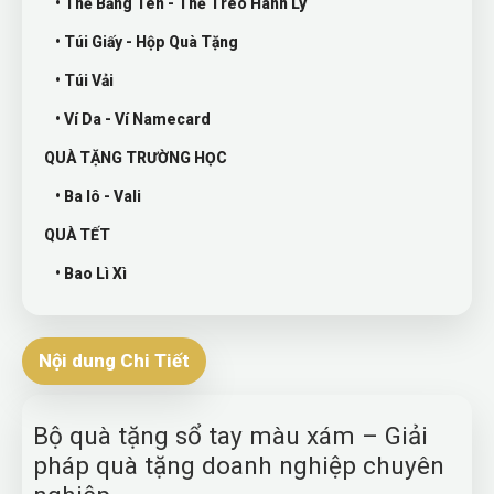
• Thẻ Bảng Tên - Thẻ Treo Hành Lý
• Túi Giấy - Hộp Quà Tặng
• Túi Vải
• Ví Da - Ví Namecard
QUÀ TẶNG TRƯỜNG HỌC
• Ba lô - Vali
QUÀ TẾT
• Bao Lì Xì
Nội dung Chi Tiết
Bộ quà tặng sổ tay màu xám – Giải
pháp quà tặng doanh nghiệp chuyên