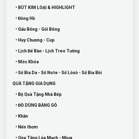
• BÚT KIM LOẠI & HIGHLIGHT
• Đồng Hồ
• Gấu Bông - Gối Bông
• Huy Chương - Cup
• Lịch Để Bàn - Lịch Treo Tường
• Móc Khóa
• Sổ Bìa Da - Sổ Note - Sổ Lòxò - Sổ Bìa Bồi
QUÀ TẶNG GIA DỤNG
• Bộ Quà Tặng Nhà Bếp
• ĐỒ DÙNG BẰNG GỖ
• Khăn
• Nến thơm
• Qùa Tặng Lúa Mạch - Nhựa