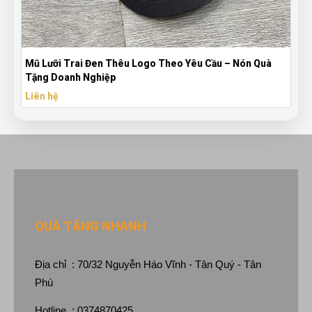
Mũ Lưỡi Trai Đen Thêu Logo Theo Yêu Cầu – Nón Quà
B
Tặng Doanh Nghiệp
T
Liên hệ
L
QUÀ TẶNG NHANH
Địa chỉ : 70/32 Nguyễn Háo Vĩnh - Tân Quý - Tân
Phú
Hotline : 0374870425