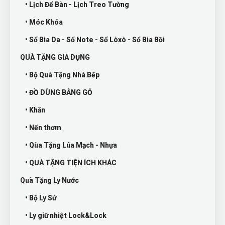
• Lịch Để Bàn - Lịch Treo Tường
• Móc Khóa
• Sổ Bìa Da - Sổ Note - Sổ Lòxò - Sổ Bìa Bồi
QUÀ TẶNG GIA DỤNG
• Bộ Quà Tặng Nhà Bếp
• ĐỒ DÙNG BẰNG GỖ
• Khăn
• Nến thơm
• Qùa Tặng Lúa Mạch - Nhựa
• QUÀ TẶNG TIỆN ÍCH KHÁC
Quà Tặng Ly Nước
• Bộ Ly Sứ
• Ly giữ nhiệt Lock&Lock