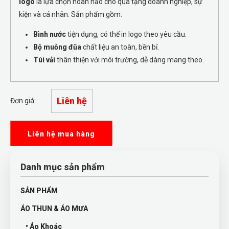
logo
là lựa chọn hoàn hảo cho quà tặng doanh nghiệp, sự
kiện và cá nhân. Sản phẩm gồm:
Bình nước
tiện dụng, có thể in logo theo yêu cầu.
Bộ muỗng đũa
chất liệu an toàn, bền bỉ.
Túi vải
thân thiện với môi trường, dễ dàng mang theo.
Liên hệ
Đơn giá:
Liên hệ mua hàng
Danh mục sản phẩm
SẢN PHẨM
ÁO THUN & ÁO MƯA
• Áo Khoác