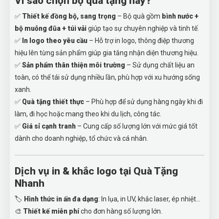
Vì sao chọn bộ quà tặng này?
✅
Thiết kế đồng bộ, sang trọng
– Bộ quà gồm
bình nước +
bộ muỗng đũa + túi vải
giúp tạo sự chuyên nghiệp và tinh tế.
✅
In logo theo yêu cầu
– Hỗ trợ in logo, thông điệp thương
hiệu lên từng sản phẩm giúp gia tăng nhận diện thương hiệu.
✅
Sản phẩm thân thiện môi trường
– Sử dụng chất liệu an
toàn, có thể tái sử dụng nhiều lần, phù hợp với xu hướng sống
xanh.
✅
Quà tặng thiết thực
– Phù hợp để sử dụng hàng ngày khi đi
làm, đi học hoặc mang theo khi du lịch, công tác.
✅
Giá sỉ cạnh tranh
– Cung cấp số lượng lớn với mức giá tốt
dành cho doanh nghiệp, tổ chức và cá nhân.
Dịch vụ in & khắc logo tại Quà Tặng
Nhanh
🏷
Hình thức in ấn đa dạng
: In lụa, in UV, khắc laser, ép nhiệt…
🎨
Thiết kế miễn phí
cho đơn hàng số lượng lớn.