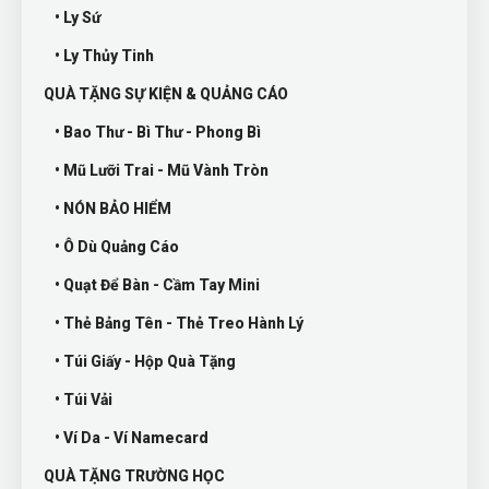
• Ly Sứ
• Ly Thủy Tinh
QUÀ TẶNG SỰ KIỆN & QUẢNG CÁO
• Bao Thư - Bì Thư - Phong Bì
• Mũ Lưỡi Trai - Mũ Vành Tròn
• NÓN BẢO HIỂM
• Ô Dù Quảng Cáo
• Quạt Để Bàn - Cầm Tay Mini
• Thẻ Bảng Tên - Thẻ Treo Hành Lý
• Túi Giấy - Hộp Quà Tặng
• Túi Vải
• Ví Da - Ví Namecard
QUÀ TẶNG TRƯỜNG HỌC