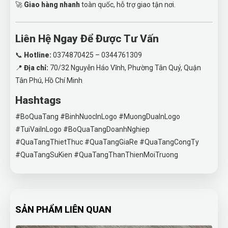
🚀
Giao hàng nhanh
toàn quốc, hỗ trợ giao tận nơi.
Liên Hệ Ngay Để Được Tư Vấn
📞
Hotline:
0374870425 – 0344761309
📍
Địa chỉ:
70/32 Nguyễn Háo Vĩnh, Phường Tân Quý, Quận
Tân Phú, Hồ Chí Minh
Hashtags
#BoQuaTang #BinhNuocInLogo #MuongDuaInLogo
#TuiVaiInLogo #BoQuaTangDoanhNghiep
#QuaTangThietThuc #QuaTangGiaRe #QuaTangCongTy
#QuaTangSuKien #QuaTangThanThienMoiTruong
SẢN PHẨM LIÊN QUAN