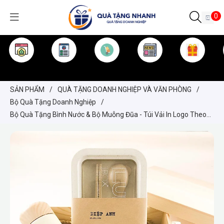
0
TRANG CHỦ
GIỚI THIỆU
SẢN PHẨM
TIN TỨC
KINH NGHIỆM
QUÀ TẶNG
SẢN PHẨM
/
QUÀ TẶNG DOANH NGHIỆP VÀ VĂN PHÒNG
/
Bộ Quà Tặng Doanh Nghiệp
/
Bộ Quà Tặng Bình Nước & Bộ Muỗng Đũa - Túi Vải In Logo Theo
Yêu Cầu