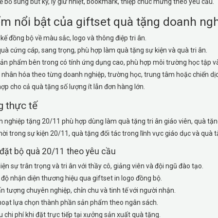
ể bổ sung bút ký, ly giữ nhiệt, bookmark, thiệp chúc mừng theo yêu cầu.
m nổi bật của giftset quà tặng doanh ng
 kế đồng bộ về màu sắc, logo và thông điệp tri ân.
uà cứng cáp, sang trọng, phù hợp làm quà tặng sự kiện và quà tri ân.
ản phẩm bên trong có tính ứng dụng cao, phù hợp môi trường học tập và
 nhân hóa theo từng doanh nghiệp, trường học, trung tâm hoặc chiến dị
ợp cho cả quà tặng số lượng ít lẫn đơn hàng lớn.
 thực tế
 nghiệp tặng 20/11 phù hợp dùng làm quà tặng tri ân giáo viên, quà tặng
ời trong sự kiện 20/11, quà tặng đối tác trong lĩnh vực giáo dục và quà
i đặt bộ quà 20/11 theo yêu cầu
iện sự trân trọng và tri ân với thầy cô, giảng viên và đội ngũ đào tạo.
độ nhận diện thương hiệu qua giftset in logo đồng bộ.
n tượng chuyên nghiệp, chỉn chu và tinh tế với người nhận.
hoạt lựa chọn thành phần sản phẩm theo ngân sách.
u chi phí khi đặt trực tiếp tại xưởng sản xuất quà tặng.