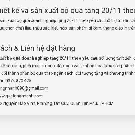
iết kế và sản xuất bộ quà tặng 20/11 the
ản xuất bộ quà doanh nghiệp tặng 20/11 theo yêu cầu, hỗ trợ tư vấn cấ
lựa chọn chất liệu, màu sắc, kiểu hộp, sản phẩm đi kèm, thông điệp in t
ách & Liên hệ đặt hàng
xuất
bộ quà doanh nghiệp tặng 20/11 theo yêu cầu
, số lượng từ ít đến l
t kế hộp quà, phối màu, in logo, dập logo và cá nhân hóa từng sản phẩm t
y đổi thành phần bộ quà theo ngân sách, đối tượng tặng và chương trình t
lo:
0374 870 425
angnhanh090@gmail.com
w.quatangnhanh.com
2 Nguyễn Hảo Vĩnh, Phường Tân Quý, Quận Tân Phú, TP.HCM