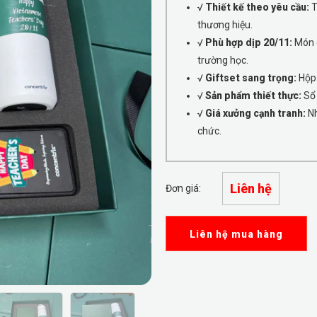
√
Thiết kế theo yêu cầu:
T
thương hiệu.
√
Phù hợp dịp 20/11:
Món q
trường học.
√
Giftset sang trọng:
Hộp 
√
Sản phẩm thiết thực:
Sổ 
√
Giá xưởng cạnh tranh:
Nh
chức.
Liên hệ
Đơn giá:
Liên hệ mua hàng