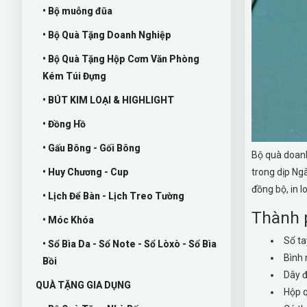
• Bộ muỗng đũa
• Bộ Quà Tặng Doanh Nghiệp
• Bộ Quà Tặng Hộp Cơm Văn Phòng
Kém Túi Đựng
• BÚT KIM LOẠI & HIGHLIGHT
• Đồng Hồ
• Gấu Bông - Gối Bông
Bộ quà doanh
• Huy Chương - Cup
trong dịp Ng
đồng bộ, in l
• Lịch Để Bàn - Lịch Treo Tường
Thành 
• Móc Khóa
Sổ ta
• Sổ Bìa Da - Sổ Note - Sổ Lòxò - Sổ Bìa
Bình 
Bồi
Dây đ
QUÀ TẶNG GIA DỤNG
Hộp q