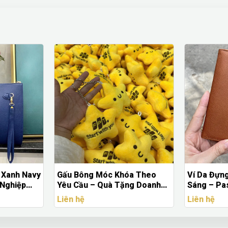
a Theo
Ví Da Đựng Hộ Chiếu Màu Nâu
Túi Du Lịc
ng Doanh
Sáng – Passport Cover Da
Cầu – Túi
PU Vân Caro Có Nút Bấm
Cao Cấp
Liên hệ
Liên hệ