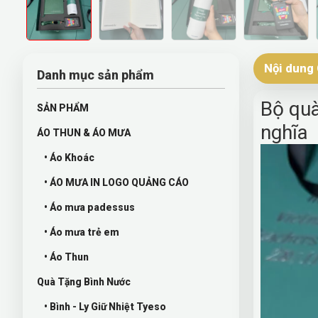
Nội dung 
Danh mục sản phẩm
Bộ quà
SẢN PHẨM
nghĩa
ÁO THUN & ÁO MƯA
• Áo Khoác
• ÁO MƯA IN LOGO QUẢNG CÁO
• Áo mưa padessus
• Áo mưa trẻ em
• Áo Thun
Quà Tặng Bình Nước
• Bình - Ly Giữ Nhiệt Tyeso