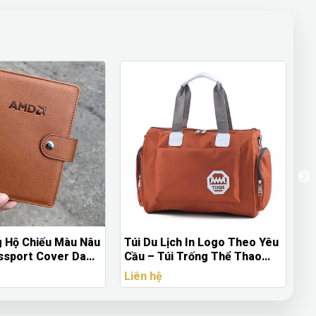
h In Logo Theo Yêu
BKL 03 - BÚT KÝ CAO CẤP
Tú
 Trống Thể Thao
PARKER KHẮC LOGO THEO
C
YÊU CẦU
Y
Liên hệ
Li