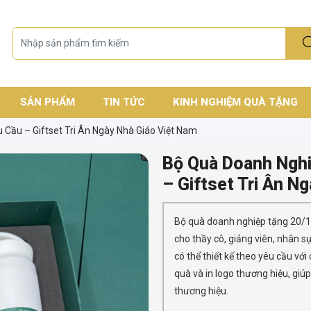
SẢN PHẨM
TIN TỨC
KINH NGHIỆM QUÀ TẶNG
Cầu – Giftset Tri Ân Ngày Nhà Giáo Việt Nam
Bộ Quà Doanh Nghi
– Giftset Tri Ân N
Bộ quà doanh nghiệp tặng 20/11
cho thầy cô, giảng viên, nhân s
có thể thiết kế theo yêu cầu vớ
quà và in logo thương hiệu, giúp
thương hiệu.