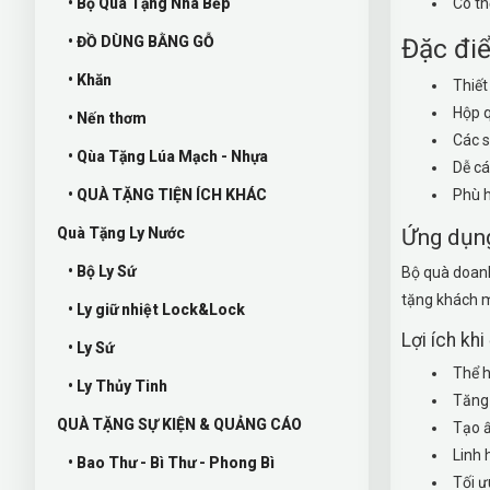
• Bộ Quà Tặng Nhà Bếp
Có th
• ĐỒ DÙNG BẰNG GỖ
Đặc điể
• Khăn
Thiết
Hộp q
• Nến thơm
Các s
• Qùa Tặng Lúa Mạch - Nhựa
Dễ cá
• QUÀ TẶNG TIỆN ÍCH KHÁC
Phù h
Quà Tặng Ly Nước
Ứng dụng
• Bộ Ly Sứ
Bộ quà doanh
tặng khách m
• Ly giữ nhiệt Lock&Lock
Lợi ích kh
• Ly Sứ
Thể h
• Ly Thủy Tinh
Tăng 
QUÀ TẶNG SỰ KIỆN & QUẢNG CÁO
Tạo ấ
Linh 
• Bao Thư - Bì Thư - Phong Bì
Tối ư