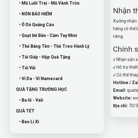
• Mũ Lưỡi Trai - Mũ Vành Tròn
Nhận th
• NÓN BẢO HIỂM
Xưởng nhận s
• Ô Dù Quảng Cáo
hàng có thể 
• Quạt Để Bàn - Cầm Tay Mini
riêng.
• Thẻ Bảng Tên - Thẻ Treo Hành Lý
Chính s
• Túi Giấy - Hộp Quà Tặng
√ Nhận sản 
√ Hỗ trợ thiế
• Túi Vải
√ Có thể tha
• Ví Da - Ví Namecard
Hotline / Za
QUÀ TẶNG TRƯỜNG HỌC
Email:
quat
Website:
ww
• Ba lô - Vali
Địa chỉ:
70/3
QUÀ TẾT
• Bao Lì Xì