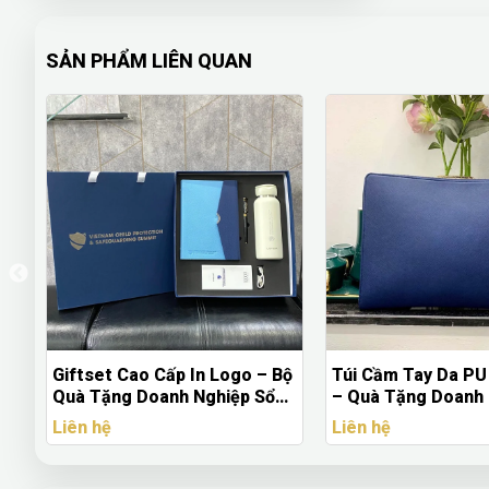
SẢN PHẨM LIÊN QUAN
Bộ
Túi Cầm Tay Da PU Xanh Navy
Gấu Bông Móc Khó
– Quà Tặng Doanh Nghiệp
Yêu Cầu – Quà Tặ
Sang Trọng, Lịch Thiệp
Nghiệp Dễ Thương
Liên hệ
Liên hệ