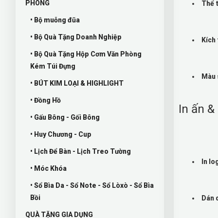
PHÒNG
Thể t
• Bộ muỗng đũa
• Bộ Quà Tặng Doanh Nghiệp
Kích 
• Bộ Quà Tặng Hộp Cơm Văn Phòng
Kém Túi Đựng
Màu 
• BÚT KIM LOẠI & HIGHLIGHT
• Đồng Hồ
In ấn &
• Gấu Bông - Gối Bông
• Huy Chương - Cup
• Lịch Để Bàn - Lịch Treo Tường
In lo
• Móc Khóa
• Sổ Bìa Da - Sổ Note - Sổ Lòxò - Sổ Bìa
Bồi
Dán 
QUÀ TẶNG GIA DỤNG