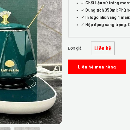
✓
Chất liệu sứ tráng men:
✓
Dung tích 350ml:
Phù hợ
✓
In logo nhũ vàng 1 màu
✓
Hộp đựng sang trọng:
D
Liên hệ
Đơn giá:
Liên hệ mua hàng