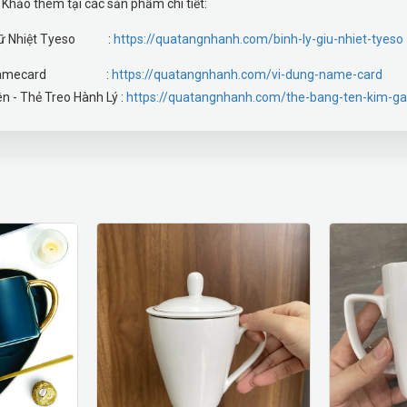
hảo thêm tại các sản phẩm chi tiết:
 Giữ Nhiệt Tyeso :
https://quatangnhanh.com/binh-ly-giu-nhiet-tyeso
 Ví Namecard :
https://quatangnhanh.com/vi-dung-name-card
n - Thẻ Treo Hành Lý :
https://quatangnhanh.com/the-bang-ten-kim-ga