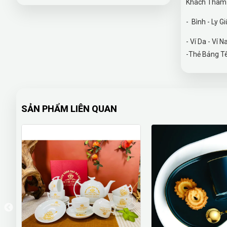
Khách Tham K
- Bình - Ly
- Ví Da -
-Thẻ Bảng Tê
SẢN PHẨM LIÊN QUAN