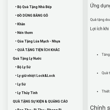
Ứng dụn
• Bộ Quà Tặng Nhà Bếp
• ĐỒ DÙNG BẰNG GỖ
Quà tặng doa
• Khăn
Lợi ích kh
• Nến thơm
• Qùa Tặng Lúa Mạch - Nhựa
• QUÀ TẶNG TIỆN ÍCH KHÁC
Tăng 
Quà Tặng Ly Nước
• Bộ Ly Sứ
Quà t
• Ly giữ nhiệt Lock&Lock
• Ly Sứ
Thiết
• Ly Thủy Tinh
QUÀ TẶNG SỰ KIỆN & QUẢNG CÁO
Chính s
• Bao Thư - Bì Thư - Phong Bì