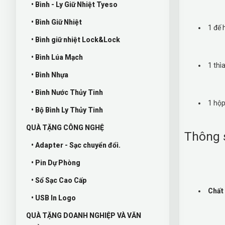
• Bình - Ly Giữ Nhiệt Tyeso
• Bình Giữ Nhiệt
1 đế
• Bình giữ nhiệt Lock&Lock
• Bình Lúa Mạch
1 thì
• Bình Nhựa
• Bình Nước Thủy Tinh
1 hộp
• Bộ Bình Ly Thủy Tinh
QUÀ TẶNG CÔNG NGHỆ
Thông 
• Adapter - Sạc chuyển đổi.
• Pin Dự Phòng
• Sổ Sạc Cao Cấp
Chất 
• USB In Logo
QUÀ TẶNG DOANH NGHIỆP VÀ VĂN