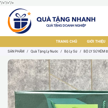
"/>
"/>
"/>
TRANG CHỦ
GIỚI THIỆU
SẢN PHẨM
/
Quà Tặng Ly Nước
/
Bộ Ly Sứ
/
BỘ LY SỨ KÈM 