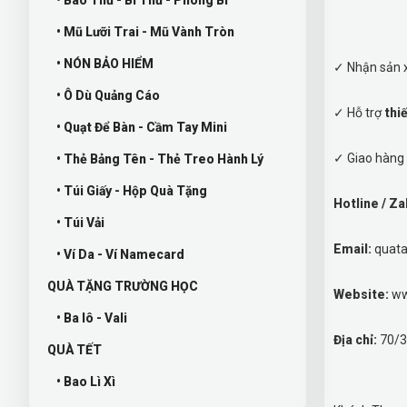
• Mũ Lưỡi Trai - Mũ Vành Tròn
• NÓN BẢO HIỂM
✓ Nhận sản x
• Ô Dù Quảng Cáo
✓ Hỗ trợ
thi
• Quạt Để Bàn - Cầm Tay Mini
✓ Giao hàng 
• Thẻ Bảng Tên - Thẻ Treo Hành Lý
• Túi Giấy - Hộp Quà Tặng
Hotline / Za
• Túi Vải
Email:
quat
• Ví Da - Ví Namecard
QUÀ TẶNG TRƯỜNG HỌC
Website:
ww
• Ba lô - Vali
Địa chỉ:
70/3
QUÀ TẾT
• Bao Lì Xì