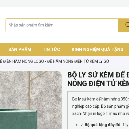
SẢN PHẨM
TIN TỨC
KINH NGHIỆM QUÀ TẶNG
ĐẾ ĐIỆN HÂM NÓNG LOGO - ĐẾ HÂM NÓNG ĐIỆN TỬ KÈM LY SỨ
BỘ LY SỨ KÈM ĐẾ
NÓNG ĐIỆN TỬ KÈ
Bộ ly sứ kèm đế hâm nóng 350m
nghiệp cao cấp. Bộ sản phẩm gồ
xách. Nhận in logo 1 màu nhũ và
✓
Bộ quà tặng đầy đủ:
1 ly