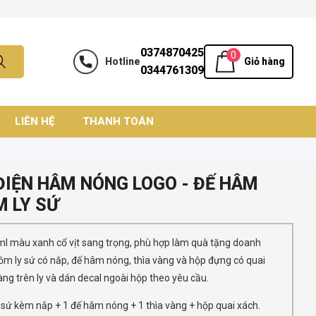
0374870425
0
Hotline
Giỏ hàng
0344761309
LIÊN HỆ
THANH TOÁN
 ĐIỆN HÂM NÓNG LOGO - ĐẾ HÂM
M LY SỨ
l màu xanh cổ vịt sang trọng, phù hợp làm quà tặng doanh
m ly sứ có nắp, đế hâm nóng, thìa vàng và hộp đựng có quai
ng trên ly và dán decal ngoài hộp theo yêu cầu.
 sứ kèm nắp + 1 đế hâm nóng + 1 thìa vàng + hộp quai xách.