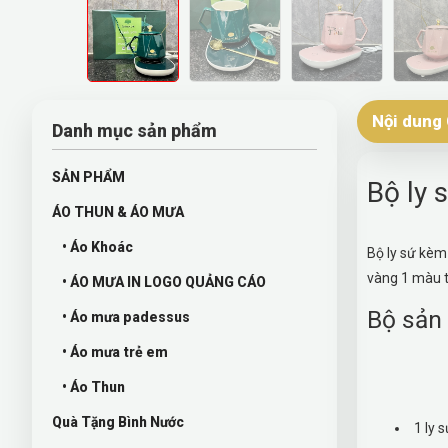
Nội dung 
Danh mục sản phẩm
SẢN PHẨM
Bộ ly 
ÁO THUN & ÁO MƯA
• Áo Khoác
Bộ ly sứ kèm 
vàng 1 màu t
• ÁO MƯA IN LOGO QUẢNG CÁO
Bộ sản
• Áo mưa padessus
• Áo mưa trẻ em
• Áo Thun
Quà Tặng Bình Nước
1 ly 