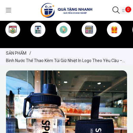
0
TRANG CHỦ
GIỚI THIỆU
SẢN PHẨM
TIN TỨC
KINH NGHIỆM
QUÀ TẶNG
SẢN PHẨM
/
Bình Nước Thể Thao Kèm Túi Giữ Nhiệt In Logo Theo Yêu Cầu –
Quà Tặng Doanh Nghiệp