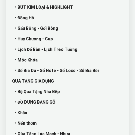
• BÚT KIM LOẠI & HIGHLIGHT
• Đồng Hồ
• Gấu Bông - Gối Bông
• Huy Chương - Cup
• Lịch Để Bàn - Lịch Treo Tường
• Móc Khóa
• Sổ Bìa Da - Sổ Note - Sổ Lòxò - Sổ Bìa Bồi
QUÀ TẶNG GIA DỤNG
• Bộ Quà Tặng Nhà Bếp
• ĐỒ DÙNG BẰNG GỖ
• Khăn
• Nến thơm
• Qùa Tặng Lúa Mạch - Nhựa