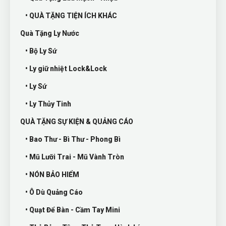
• QUÀ TẶNG TIỆN ÍCH KHÁC
Quà Tặng Ly Nước
• Bộ Ly Sứ
• Ly giữ nhiệt Lock&Lock
• Ly Sứ
• Ly Thủy Tinh
QUÀ TẶNG SỰ KIỆN & QUẢNG CÁO
• Bao Thư - Bì Thư - Phong Bì
• Mũ Lưỡi Trai - Mũ Vành Tròn
• NÓN BẢO HIỂM
• Ô Dù Quảng Cáo
• Quạt Để Bàn - Cầm Tay Mini