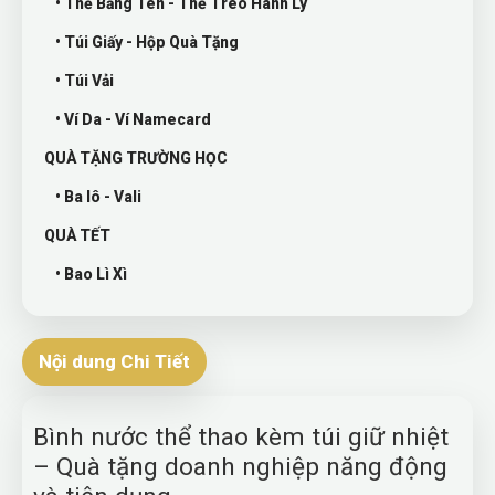
• Thẻ Bảng Tên - Thẻ Treo Hành Lý
• Túi Giấy - Hộp Quà Tặng
• Túi Vải
• Ví Da - Ví Namecard
QUÀ TẶNG TRƯỜNG HỌC
• Ba lô - Vali
QUÀ TẾT
• Bao Lì Xì
Nội dung Chi Tiết
Bình nước thể thao kèm túi giữ nhiệt
– Quà tặng doanh nghiệp năng động