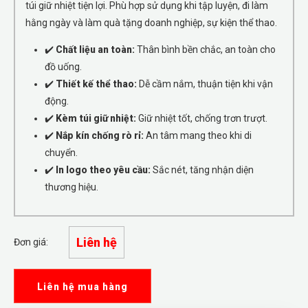
túi giữ nhiệt tiện lợi. Phù hợp sử dụng khi tập luyện, đi làm
hằng ngày và làm quà tặng doanh nghiệp, sự kiện thể thao.
✔️
Chất liệu an toàn:
Thân bình bền chắc, an toàn cho
đồ uống.
✔️
Thiết kế thể thao:
Dễ cầm nắm, thuận tiện khi vận
động.
✔️
Kèm túi giữ nhiệt:
Giữ nhiệt tốt, chống trơn trượt.
✔️
Nắp kín chống rò rỉ:
An tâm mang theo khi di
chuyển.
✔️
In logo theo yêu cầu:
Sắc nét, tăng nhận diện
thương hiệu.
Liên hệ
Đơn giá:
Liên hệ mua hàng