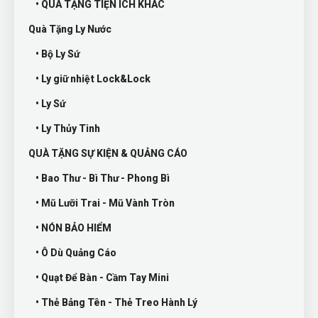
• QUÀ TẶNG TIỆN ÍCH KHÁC
Quà Tặng Ly Nước
• Bộ Ly Sứ
• Ly giữ nhiệt Lock&Lock
• Ly Sứ
• Ly Thủy Tinh
QUÀ TẶNG SỰ KIỆN & QUẢNG CÁO
• Bao Thư - Bì Thư - Phong Bì
• Mũ Lưỡi Trai - Mũ Vành Tròn
• NÓN BẢO HIỂM
• Ô Dù Quảng Cáo
• Quạt Để Bàn - Cầm Tay Mini
• Thẻ Bảng Tên - Thẻ Treo Hành Lý