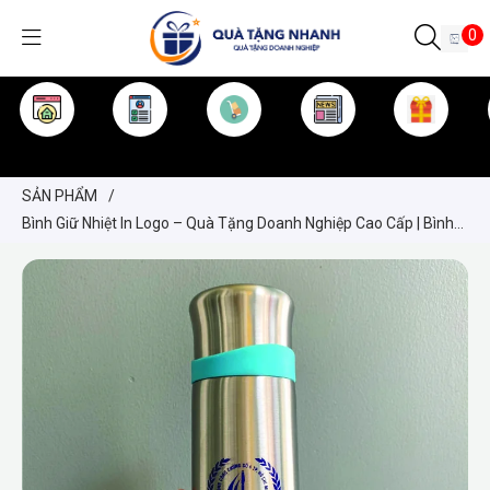
0
TRANG CHỦ
GIỚI THIỆU
SẢN PHẨM
TIN TỨC
KINH NGHIỆM
QUÀ TẶNG
SẢN PHẨM
/
Bình Giữ Nhiệt In Logo – Quà Tặng Doanh Nghiệp Cao Cấp | Bình
Inox Elmich