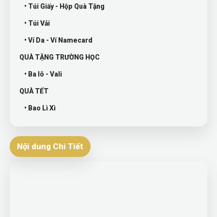
• Túi Giấy - Hộp Quà Tặng
• Túi Vải
• Ví Da - Ví Namecard
QUÀ TẶNG TRƯỜNG HỌC
• Ba lô - Vali
QUÀ TẾT
• Bao Lì Xì
Nội dung Chi Tiết