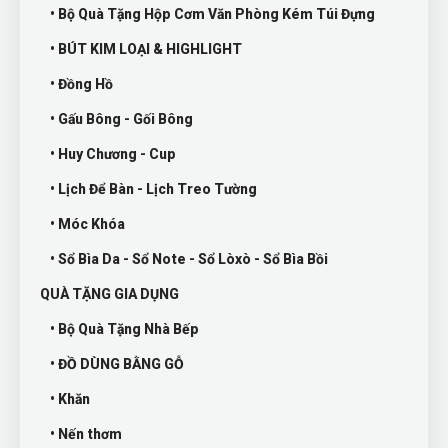
• Bộ Quà Tặng Hộp Cơm Văn Phòng Kém Túi Đựng
• BÚT KIM LOẠI & HIGHLIGHT
• Đồng Hồ
• Gấu Bông - Gối Bông
• Huy Chương - Cup
• Lịch Để Bàn - Lịch Treo Tường
• Móc Khóa
• Sổ Bìa Da - Sổ Note - Sổ Lòxò - Sổ Bìa Bồi
QUÀ TẶNG GIA DỤNG
• Bộ Quà Tặng Nhà Bếp
• ĐỒ DÙNG BẰNG GỖ
• Khăn
• Nến thơm