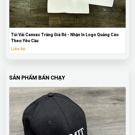
Vải Canvas Trắng Giá Rẻ - Nhận In Logo Quảng Cáo
Ô Dù Cầm T
 Yêu Cầu
Doanh Ngh
 hệ
Liên hệ
SẢN PHẨM BÁN CHẠY