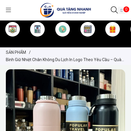
0
TRANG CHỦ
GIỚI THIỆU
SẢN PHẨM
TIN TỨC
KINH NGHIỆM
QUÀ TẶNG
SẢN PHẨM
/
Bình Giữ Nhiệt Chân Không Du Lịch In Logo Theo Yêu Cầu – Quà
Tặng Doanh Nghiệp Cao Cấp