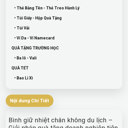
• Thẻ Bảng Tên - Thẻ Treo Hành Lý
• Túi Giấy - Hộp Quà Tặng
• Túi Vải
• Ví Da - Ví Namecard
QUÀ TẶNG TRƯỜNG HỌC
• Ba lô - Vali
QUÀ TẾT
• Bao Lì Xì
Nội dung Chi Tiết
Bình giữ nhiệt chân không du lịch –
Giải pháp quà tặng doanh nghiệp tiện