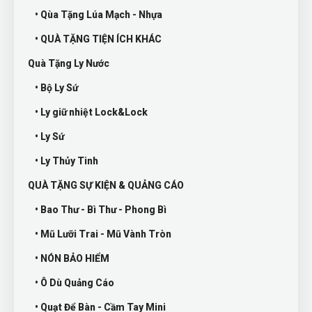
• Qùa Tặng Lúa Mạch - Nhựa
• QUÀ TẶNG TIỆN ÍCH KHÁC
Quà Tặng Ly Nước
• Bộ Ly Sứ
• Ly giữ nhiệt Lock&Lock
• Ly Sứ
• Ly Thủy Tinh
QUÀ TẶNG SỰ KIỆN & QUẢNG CÁO
• Bao Thư - Bì Thư - Phong Bì
• Mũ Lưỡi Trai - Mũ Vành Tròn
• NÓN BẢO HIỂM
• Ô Dù Quảng Cáo
• Quạt Để Bàn - Cầm Tay Mini