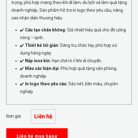
trọng, phù hợp mang theo khi đi làm, du lịch và làm quà tặng
doanh nghiệp. Sản phẩm hỗ trợ in logo theo yêu cầu, nâng
cao nhận diện thương hiệu.
✔️
Cấu tạo chân không:
Giữ nhiệt hiệu quả cho đồ uống
nóng – lạnh.
✔️
Thiết kế tối giản:
Dáng trụ chắc tay, phù hợp sử
dụng hằng ngày.
✔️
Nắp inox kín:
Hạn chế rò rỉ khi di chuyển.
✔️
Màu sắc hiện đại:
Phù hợp quà tặng văn phòng,
doanh nghiệp.
✔️
In logo theo yêu cầu:
Sắc nét, bền màu, chuyên
nghiệp.
Liên hệ
Đơn giá:
Liên hệ mua hàng