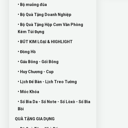
• Bộ muỗng đũa
• Bộ Quà Tặng Doanh Nghiệp
• Bộ Quà Tặng Hộp Cơm Văn Phòng
Kém Túi Đựng
• BÚT KIM LOẠI & HIGHLIGHT
• Đồng Hồ
• Gấu Bông - Gối Bông
• Huy Chương - Cup
• Lịch Để Bàn - Lịch Treo Tường
• Móc Khóa
• Sổ Bìa Da - Sổ Note - Sổ Lòxò - Sổ Bìa
Bồi
QUÀ TẶNG GIA DỤNG