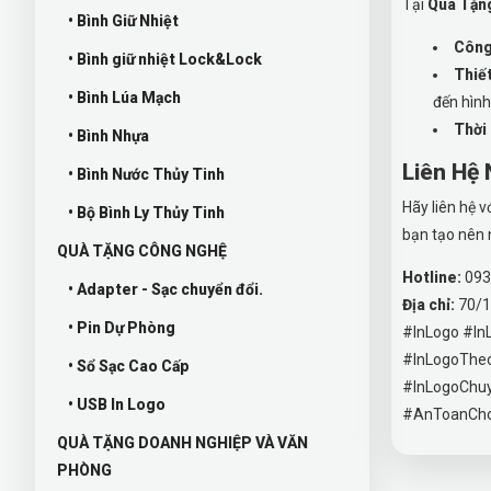
Tại
Quà Tặn
• Bình Giữ Nhiệt
Công 
• Bình giữ nhiệt Lock&Lock
Thiế
• Bình Lúa Mạch
đến hình
Thời
• Bình Nhựa
Liên Hệ
• Bình Nước Thủy Tinh
Hãy liên hệ v
• Bộ Bình Ly Thủy Tinh
bạn tạo nên 
QUÀ TẶNG CÔNG NGHỆ
Hotline:
093
• Adapter - Sạc chuyển đổi.
Địa chỉ:
70/1
• Pin Dự Phòng
#InLogo #In
#InLogoThe
• Sổ Sạc Cao Cấp
#InLogoChuy
• USB In Logo
#AnToanCho
QUÀ TẶNG DOANH NGHIỆP VÀ VĂN
PHÒNG