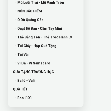
• Mũ Lưỡi Trai - Mũ Vành Tròn
• NÓN BẢO HIỂM
• Ô Dù Quảng Cáo
• Quạt Để Bàn - Cầm Tay Mini
• Thẻ Bảng Tên - Thẻ Treo Hành Lý
• Túi Giấy - Hộp Quà Tặng
• Túi Vải
• Ví Da - Ví Namecard
QUÀ TẶNG TRƯỜNG HỌC
• Ba lô - Vali
QUÀ TẾT
• Bao Lì Xì