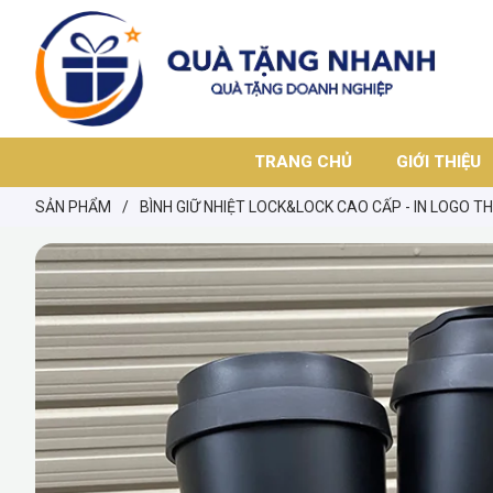
TRANG CHỦ
GIỚI THIỆU
SẢN PHẨM
/
BÌNH GIỮ NHIỆT LOCK&LOCK CAO CẤP - IN LOGO T