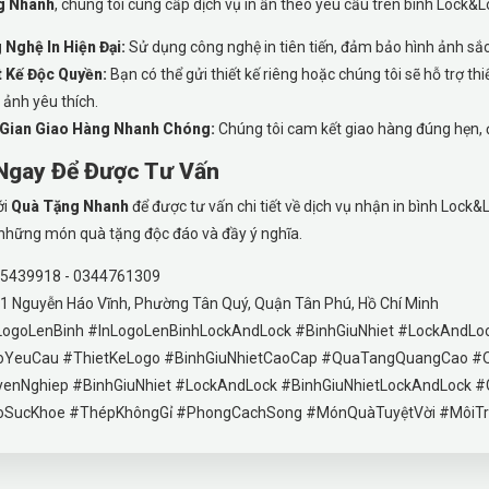
g Nhanh
, chúng tôi cung cấp dịch vụ in ấn theo yêu cầu trên bình Lock&L
Nghệ In Hiện Đại:
Sử dụng công nghệ in tiên tiến, đảm bảo hình ảnh sắc
t Kế Độc Quyền:
Bạn có thể gửi thiết kế riêng hoặc chúng tôi sẽ hỗ trợ th
 ảnh yêu thích.
 Gian Giao Hàng Nhanh Chóng:
Chúng tôi cam kết giao hàng đúng hẹn, đ
 Ngay Để Được Tư Vấn
ới
Quà Tặng Nhanh
để được tư vấn chi tiết về dịch vụ nhận in bình Lock&
những món quà tặng độc đáo và đầy ý nghĩa.
5439918 - 0344761309
1 Nguyễn Háo Vĩnh, Phường Tân Quý, Quận Tân Phú, Hồ Chí Minh
LogoLenBinh #InLogoLenBinhLockAndLock #BinhGiuNhiet #LockAndL
oYeuCau #ThietKeLogo #BinhGiuNhietCaoCap #QuaTangQuangCao 
enNghiep #BinhGiuNhiet #LockAndLock #BinhGiuNhietLockAndLock #
SucKhoe #ThépKhôngGỉ #PhongCachSong #MónQuàTuyệtVời #MôiTr