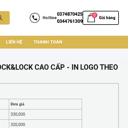
0374870425
0
Hotline
Giỏ hàng
0344761309
LIÊN HỆ
THANH TOÁN
OCK&LOCK CAO CẤP - IN LOGO THEO
Đơn giá
330,000
320,000