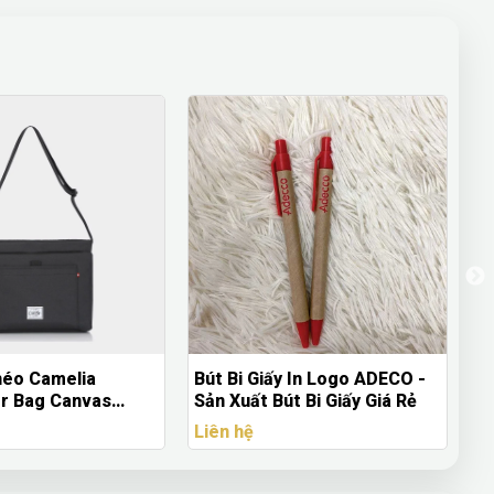
héo Camelia
Bút Bi Giấy In Logo ADECO -
B
r Bag Canvas
Sản Xuất Bút Bi Giấy Giá Rẻ
Pa
ớc
D
Liên hệ
Li