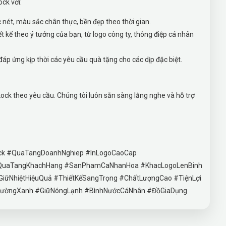
ock với:
 nét, màu sắc chân thực, bền đẹp theo thời gian.
iết kế theo ý tưởng của bạn, từ logo công ty, thông điệp cá nhân
áp ứng kịp thời các yêu cầu quà tặng cho các dịp đặc biệt.
Lock theo yêu cầu. Chúng tôi luôn sẵn sàng lắng nghe và hỗ trợ
ock #QuaTangDoanhNghiep #InLogoCaoCap
#QuaTangKhachHang #SanPhamCaNhanHoa #KhacLogoLenBinh
GiữNhiệtHiệuQuả #ThiếtKếSangTrọng #ChấtLượngCao #TiệnLợi
ườngXanh #GiữNóngLạnh #BìnhNướcCáNhân #ĐồGiaDụng