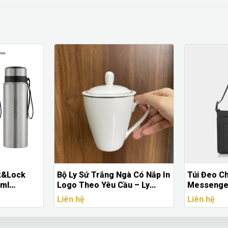
ck&Lock
Bộ Ly Sứ Trắng Ngà Có Nắp In
Túi Đeo C
0ml
Logo Theo Yêu Cầu – Ly
Messenge
go Theo
Uống Trà Thanh Lịch
Chống Nư
Liên hệ
Liên hệ