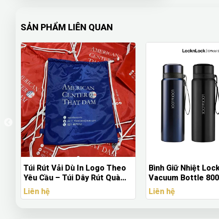
SẢN PHẨM LIÊN QUAN
Sự
Túi Rút Vải Dù In Logo Theo
Bình Giữ Nhiệt Lo
Yêu Cầu – Túi Dây Rút Quà
Vacuum Bottle 80
Tặng Sự Kiện
(LHC6180) – In Lo
Liên hệ
Liên hệ
Yêu Cầu