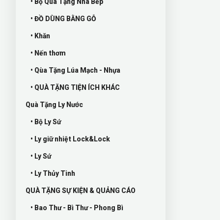
• Bộ Quà Tặng Nhà Bếp
• ĐỒ DÙNG BẰNG GỖ
• Khăn
• Nến thơm
• Qùa Tặng Lúa Mạch - Nhựa
• QUÀ TẶNG TIỆN ÍCH KHÁC
Quà Tặng Ly Nước
• Bộ Ly Sứ
• Ly giữ nhiệt Lock&Lock
• Ly Sứ
• Ly Thủy Tinh
QUÀ TẶNG SỰ KIỆN & QUẢNG CÁO
• Bao Thư - Bì Thư - Phong Bì