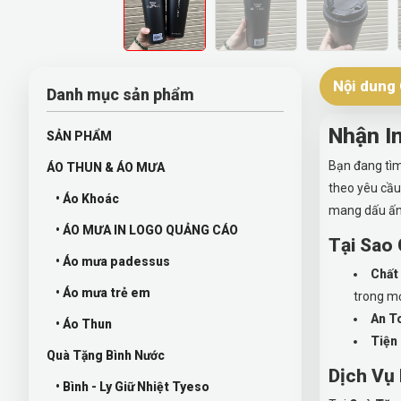
Nội dung 
Danh mục sản phẩm
Nhận I
SẢN PHẨM
Bạn đang tìm
ÁO THUN & ÁO MƯA
theo yêu cầu
• Áo Khoác
mang dấu ấn
• ÁO MƯA IN LOGO QUẢNG CÁO
Tại Sao
• Áo mưa padessus
Chất
• Áo mưa trẻ em
trong m
An T
• Áo Thun
Tiện
Quà Tặng Bình Nước
Dịch Vụ
• Bình - Ly Giữ Nhiệt Tyeso