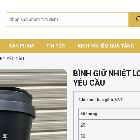
SẢN PHẨM
TIN TỨC
KINH NGHIỆM QUÀ TẶNG
HEO YÊU CẦU
BÌNH GIỮ NHIỆT L
YÊU CẦU
Giá chưa bao gồm VAT
Số lượng
20
50