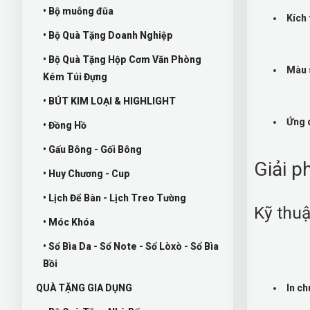
• Bộ muỗng đũa
Kích
• Bộ Quà Tặng Doanh Nghiệp
• Bộ Quà Tặng Hộp Cơm Văn Phòng
Màu 
Kém Túi Đựng
• BÚT KIM LOẠI & HIGHLIGHT
Ứng 
• Đồng Hồ
• Gấu Bông - Gối Bông
Giải p
• Huy Chương - Cup
• Lịch Để Bàn - Lịch Treo Tường
Kỹ thuậ
• Móc Khóa
• Sổ Bìa Da - Sổ Note - Sổ Lòxò - Sổ Bìa
Bồi
QUÀ TẶNG GIA DỤNG
In ch