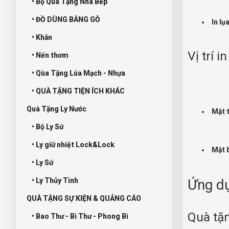
• Bộ Quà Tặng Nhà Bếp
• ĐỒ DÙNG BẰNG GỖ
In lụ
• Khăn
Vị trí i
• Nến thơm
• Qùa Tặng Lúa Mạch - Nhựa
• QUÀ TẶNG TIỆN ÍCH KHÁC
Quà Tặng Ly Nước
Mặt 
• Bộ Ly Sứ
• Ly giữ nhiệt Lock&Lock
Mặt 
• Ly Sứ
• Ly Thủy Tinh
Ứng dụ
QUÀ TẶNG SỰ KIỆN & QUẢNG CÁO
Quà tặn
• Bao Thư - Bì Thư - Phong Bì