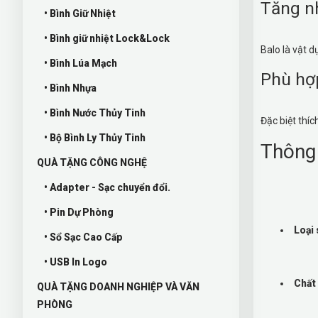
Tăng nh
• Bình Giữ Nhiệt
• Bình giữ nhiệt Lock&Lock
Balo là vật 
• Bình Lúa Mạch
Phù hợ
• Bình Nhựa
• Bình Nước Thủy Tinh
Đặc biệt thíc
• Bộ Bình Ly Thủy Tinh
Thông
QUÀ TẶNG CÔNG NGHỆ
• Adapter - Sạc chuyển đổi.
• Pin Dự Phòng
Loại
• Sổ Sạc Cao Cấp
• USB In Logo
Chất 
QUÀ TẶNG DOANH NGHIỆP VÀ VĂN
PHÒNG