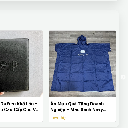
Áo Mưa Quà Tặng Doanh
Ô Dù Gấp Gọn Màu 
n
Nghiệp – Màu Xanh Navy
– Tay Cầm Nhựa Đen
Trang Nhã Cao Cấp
Doanh Nghiệp
Liên hệ
Liên hệ