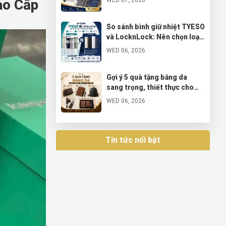
ao Cấp
Và Sổ Tay Cáp Sạc Cao Cấp
So sánh bình giữ nhiệt TYESO
và LocknLock: Nên chọn loại
nào phù hợp nhất?
WED 06, 2026
Gợi ý 5 quà tặng bằng da
sang trọng, thiết thực cho
doanh nghiệp
WED 06, 2026
Khám phá bộ quà giao xe VIP
được các hãng xe sang ưa
Tin tức nổi bật
chuộng
WED 06, 2026