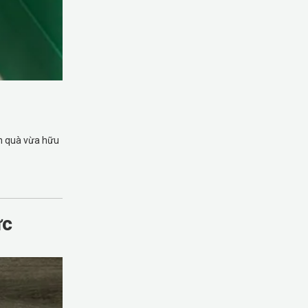
ón quà vừa hữu
ực