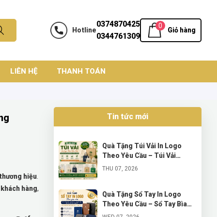
0374870425
0
Hotline
Giỏ hàng
0344761309
LIÊN HỆ
THANH TOÁN
ng
Tin tức mới
Quà Tặng Túi Vải In Logo
Theo Yêu Cầu – Túi Vải
Canvas, Túi Vải Không Dệt,
THU 07, 2026
Túi Vải Đay, Túi Vải Dù, Túi
 thương hiệu
.
Vải Lưới Và Túi Vải Bố Hàn
à khách hàng
,
Quà Tặng Sổ Tay In Logo
Theo Yêu Cầu – Sổ Tay Bìa
Bồi, Bìa Da PU, Bìa Da Simili
WED 07, 2026