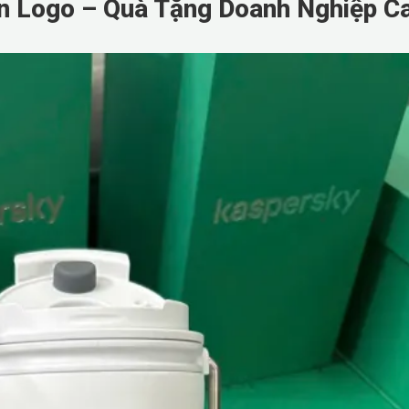
In Logo – Quà Tặng Doanh Nghiệp C