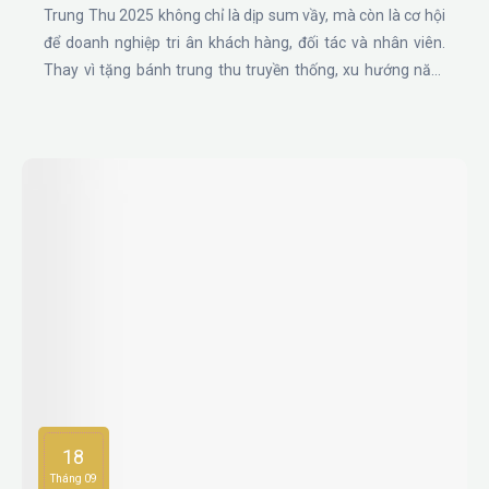
Trung Thu 2025 không chỉ là dịp sum vầy, mà còn là cơ hội
để doanh nghiệp tri ân khách hàng, đối tác và nhân viên.
Thay vì tặng bánh trung thu truyền thống, xu hướng năm
nay là quà tặng thiết thực, hiện đại và in logo thương hiệu,
giúp doanh nghiệp ghi dấu ấn chuyên nghiệp và tinh tế.
18
Tháng 09