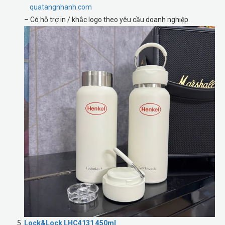
quatangnhanh.com
– Có hỗ trợ in / khắc logo theo yêu cầu doanh nghiệp.
Lock&Lock LHC4131 450ml