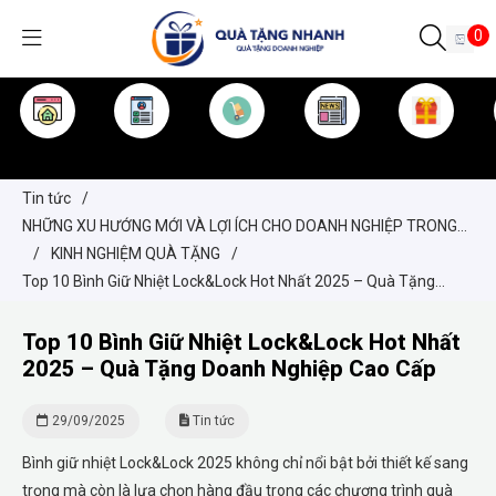
0
TRANG CHỦ
GIỚI THIỆU
SẢN PHẨM
TIN TỨC
KINH NGHIỆM
QUÀ TẶNG
Tin tức
/
NHỮNG XU HƯỚNG MỚI VÀ LỢI ÍCH CHO DOANH NGHIỆP TRONG
VIỆC CHỌN QUÀ TẶNG
/
KINH NGHIỆM QUÀ TẶNG
/
Top 10 Bình Giữ Nhiệt Lock&Lock Hot Nhất 2025 – Quà Tặng
Doanh Nghiệp Cao Cấp
Top 10 Bình Giữ Nhiệt Lock&Lock Hot Nhất
2025 – Quà Tặng Doanh Nghiệp Cao Cấp
29/09/2025
Tin tức
Bình giữ nhiệt Lock&Lock 2025 không chỉ nổi bật bởi thiết kế sang
trọng mà còn là lựa chọn hàng đầu trong các chương trình quà