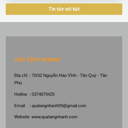
Khám phá bộ quà giao xe VIP được các hãng
xe sang ưa chuộng
Tin tức nổi bật
WED 06, 2026
QUÀ TẶNG NHANH
Địa chỉ : 70/32 Nguyễn Háo Vĩnh - Tân Quý - Tân
Phú
Hotline : 0374870425
Email :
quatangnhanh09@gmail.com
Website:
www.quatangnhanh.com