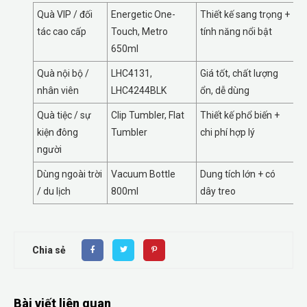
Quà VIP / đối
Energetic One-
Thiết kế sang trọng +
tác cao cấp
Touch, Metro
tính năng nổi bật
650ml
Quà nội bộ /
LHC4131,
Giá tốt, chất lượng
nhân viên
LHC4244BLK
ổn, dễ dùng
Quà tiệc / sự
Clip Tumbler, Flat
Thiết kế phổ biến +
kiện đông
Tumbler
chi phí hợp lý
người
Dùng ngoài trời
Vacuum Bottle
Dung tích lớn + có
/ du lịch
800ml
dây treo
Chia sẻ
Bài viết liên quan