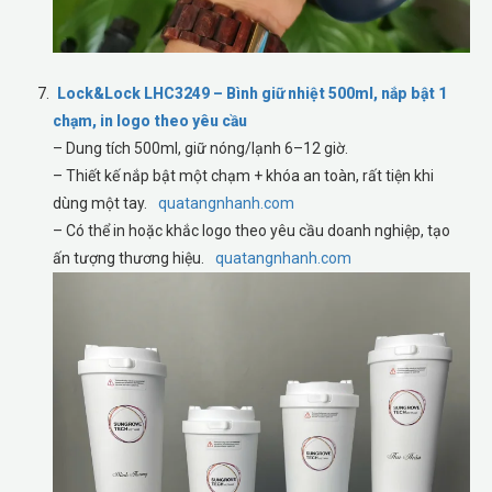
Lock&Lock LHC3249 – Bình giữ nhiệt 500ml, nắp bật 1
chạm, in logo theo yêu cầu
– Dung tích 500ml, giữ nóng/lạnh 6–12 giờ.
– Thiết kế nắp bật một chạm + khóa an toàn, rất tiện khi
dùng một tay.
quatangnhanh.com
– Có thể in hoặc khắc logo theo yêu cầu doanh nghiệp, tạo
ấn tượng thương hiệu.
quatangnhanh.com