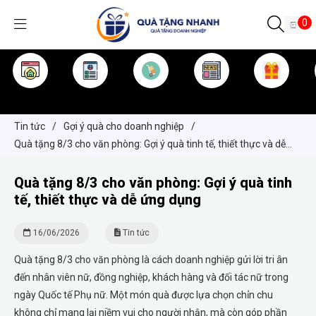
0
TRANG CHỦ
GIỚI THIỆU
SẢN PHẨM
TIN TỨC
KINH NGHIỆM
QUÀ TẶNG
Tin tức
/
Gợi ý quà cho doanh nghiệp
/
Quà tặng 8/3 cho văn phòng: Gợi ý quà tinh tế, thiết thực và dễ
ứng dụng
Quà tặng 8/3 cho văn phòng: Gợi ý quà tinh
tế, thiết thực và dễ ứng dụng
16/06/2026
Tin tức
Quà tặng 8/3 cho văn phòng là cách doanh nghiệp gửi lời tri ân
đến nhân viên nữ, đồng nghiệp, khách hàng và đối tác nữ trong
ngày Quốc tế Phụ nữ. Một món quà được lựa chọn chỉn chu
không chỉ mang lại niềm vui cho người nhận, mà còn góp phần