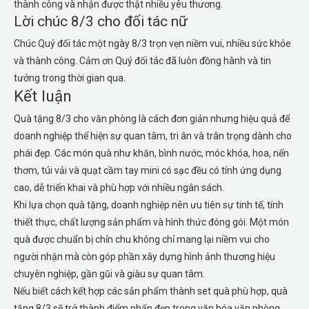
thành công và nhận được thật nhiều yêu thương.
Lời chúc 8/3 cho đối tác nữ
Chúc Quý đối tác một ngày 8/3 trọn vẹn niềm vui, nhiều sức khỏe
và thành công. Cảm ơn Quý đối tác đã luôn đồng hành và tin
tưởng trong thời gian qua.
Kết luận
Quà tặng 8/3 cho văn phòng là cách đơn giản nhưng hiệu quả để
doanh nghiệp thể hiện sự quan tâm, tri ân và trân trọng dành cho
phái đẹp. Các món quà như khăn, bình nước, móc khóa, hoa, nến
thơm, túi vải và quạt cầm tay mini có sạc đều có tính ứng dụng
cao, dễ triển khai và phù hợp với nhiều ngân sách.
Khi lựa chọn quà tặng, doanh nghiệp nên ưu tiên sự tinh tế, tính
thiết thực, chất lượng sản phẩm và hình thức đóng gói. Một món
quà được chuẩn bị chỉn chu không chỉ mang lại niềm vui cho
người nhận mà còn góp phần xây dựng hình ảnh thương hiệu
chuyên nghiệp, gần gũi và giàu sự quan tâm.
Nếu biết cách kết hợp các sản phẩm thành set quà phù hợp, quà
tặng 8/3 sẽ trở thành điểm nhấn đẹp trong văn hóa văn phòng,